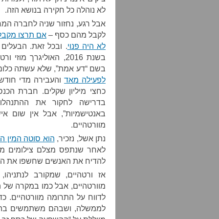
לא נוהלה כל חקירה בנושא הזה.
אבל רגע, נחזור שניה לחברה המרכ
לקבל מהם כסף –
אם תרצו מקבל
לא היה פנוי
. ובכל זאת. הבעלים
בשנת 2016, האוליגרך 
בשם “דע אמת”, שלא עשתה כלום. כך ממש.
לפעילה מאד
כחצי מיליון שקלים. חברת הכנ
בדרישה לחקור את ההתנהלו
באנטישמיות”, אבל אין שום א
מוורטהיים.
נתן אשל, נזכיר,
הוא סוטה המין הח
לאחר שנתפס מצלם צילומים מג
להדיח את האנשים שחשפו את התנה
אז ורטהיים, שמקורב לנתניהו
מוורטהיים, אבל כמו במקרה של 
לדווח על התרומה מוורטהיים. 
לממשלה, ושבהם משתמשים בה כב