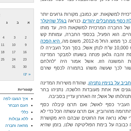
זית למשקאות. יש, כמובן, מקורות גרועים יותר
א
ת כסף ממחבלים יהודים
, כנראה
בגלל שהיטלר
א
ב
ג
 של החברה המרכזית למשקאות היה, עד מותו
מוזי ורטהיים. הוא הפעיל, בכספי החברה, עמותת קש
4
3
2
 החל מ-2012, משום מה,
היא הפכה
11
10
9
והעבירה מדי חודש 10,000 ש”ח לנתן אשל; בסך הכל העבירה לו
18
17
16
סת זהבה גלאון פנתה בשעתו למבקר המדינה
25
24
23
ת המשונה הזו. אשל אמור היה “להלחם
31
30
ישור לכך שעשה משהו בתמורה לכסף שזרם
« ינו
ביב על בנימין נתניהו
, שהודח משירות המדינה
ונים את אחת מעובדות הלשכה. נתניהו בחר
קטגוריות
לותו של אשל; זה האחרון עדיין בסביבה.
איך הגענו לפה
, העביר כסף לאשל; ואם תרצו קיבלה כסף
העם הנבחר
התרומה מהורוביץ, אם תרצו עשתה הכל כדי לא
כללי
כדי שלא נראה את החוטים שבהם היא מקושרת
ללא גבולות
ובה על בימת הפוליטיקה שלנו, בזמן שהיא
מחאה וחברה