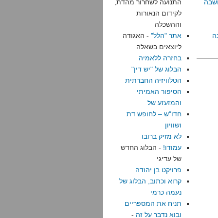
שבה
התנועה לשחרור מהדת,
לקידום הנאורות
וההשכלה
ה
אתר "הלל"
- האגודה
ליוצאים בשאלה
בחזרה ללאמיה
הבלוג של "יש דין"
הטלוויזיה החברתית
הסיפור האמיתי
והמזעזע של
חדו"ש – לחופש דת
ושוויון
לא מזיק ברובו
עמודו!
- הבלוג החדש
של עדיגי
פרויקט בן יהודה
קרוא וכתוב, הבלוג של
נעמה כרמי
תניח את המספריים
ובוא נדבר על זה
-