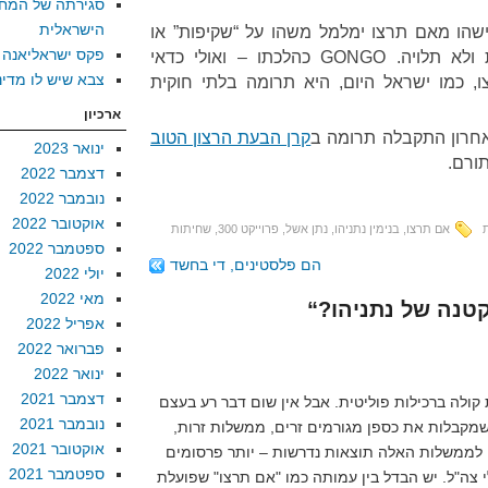
סגירתה של המח
הישראלית
הו מאם תרצו ימלמל משהו על “שקיפות” או
פקס ישראליאנה
יטען שמדובר בעמותה עצמאית ולא תלויה. GONGO כהלכתו – ואולי כדאי
צבא שיש לו מדינ
 כמו ישראל היום, היא תרומה בלתי חוקית
ארכיון
אחרון התקבלה תרומה ב
קרן הבעת הרצון הטוב
ינואר 2023
תורם.
דצמבר 2022
נובמבר 2022
אוקטובר 2022
אם תרצו
,
בנימין נתניהו
,
נתן אשל
,
פרוייקט 300
,
שחיתות
ספטמבר 2022
הם פלסטינים, די בחשד
יולי 2022
מאי 2022
אפריל 2022
פברואר 2022
ינואר 2022
דצמבר 2021
קולה ברכילות פוליטית. אבל אין שום דבר רע בעצם
נובמבר 2021
קבלות את כספן מגורמים זרים, ממשלות זרות,
אוקטובר 2021
לממשלות האלה תוצאות נדרשות – יותר פרסומים
ספטמבר 2021
י צה"ל. יש הבדל בין עמותה כמו "אם תרצו" שפועלת