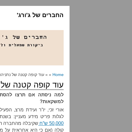
החברים של ג'ורג'
Home
» » עוד קופה קטנה של נתניהו
עוד קופה קטנה של 
למשקאות?
אורי זכי, יו”ר ועידת מרצ, הפ
לגלות פריט מידע מעניין: בשנת 2015
50,000 ש”ח
שקיבלה מהחברה המר
קולה (אם כי היא אחראית על מ