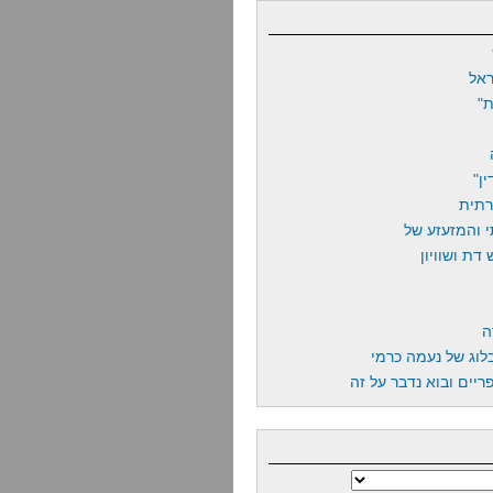
אל
"
ן"
רתית
 והמזעזע של
דת ושוויון
ה
לוג של נעמה כרמי
יים ובוא נדבר על זה