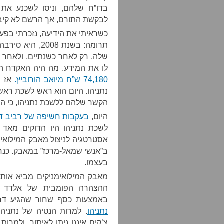
בדו”ח שלהם, וניסו לשכנע את
לבקשת התורם, אך הרשם לא קיב
כשראיתי את הידיעה, נזכרתי בפ
תרומה: בשנת 08
שלה. רק לאחר כשנתיים, ולאחר 
לו את המידע. מה היה האקדח 
74,180 ש”ח מיואב הורוביץ.
אז ה
נתניהו. היום הוא ראש לשכת רא
הקשר שלהם ללשכת נתניהו, כי הם 
היום,
בעקבות חשיפה של רביב ד
אסטרטגיה לניצול מאבק המילואי
ב”אנשי שמאל-מרכז” במאבק. כנר
בעצמו.
מאבק המילואימניקים מביא אותנ
ההצהרה הפומבית של אלדד יני
באמצעות כסף שחור שהגיע ד
נתניהו
. למרות הנטיה של נתניה
צ’קים איננו ניתן לאיתור, ולמר