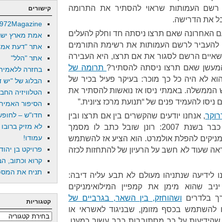
 רשם העמותות שראוי להסתיר את התרומה
קישורים
ל את הדרישה.
972Magazine
עם האחרונה שאם תרצו ניסתה חד וחלק להעלים
אמת מארץ ישר
20, היא סירבה להעביר לרשם העמותות את רשימת התורמים
אתר "דעת אמת
שאיים הרשם לסגור את אם תרצו, היא העבירה
אתר "הלל"
המעשן שאם תרצו ניסתה להסתיר?
תרומה של
בחזרה ללאמיה
וא לא היה כל כך מוכר: בעיקר פעיל בכיר של
הבלוג של "יש די
ש הממשלה. באמתי ניסו אז נואשות להסתיר את
הטלוויזיה החב
ניסו להעמיד פנים של “תנועת מרכז ציונית.”
הסיפור האמיתי
חדו"ש – לחופש 
רוקר
, אנחנו יודעים שהקשרים בין אם תרצו ובין
לא מזיק ברובו
לשכת נתניהו היו הדוקים מאד כבר בשנת 2007: רונן שובל כתב לו מסמך
עמודו!
מניקים להפלת אולמרט. הוא הציע אז להשתמש
פרויקט בן יהוד
אה שעוד לא חשב על הרעיון של להתחזות לכזה
קרוא וכתוב, הב
תניח את המספר
ו לידיעה שנתניהו מעולם לא תבע עליה דיבה:
ב שהוא מימן את קמפיין המילואימניקים
רך בלדרים
ושהוחזק, בין השאר, בגרביים של
קטגוריות
ו להשתמש בכסף מזומן, שבניגוד לאשראי או
קטגוריות
ות שהידיעות על כך מסתובבות כבר עשור כמעט,