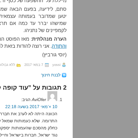
מייללת על “ההשפעה של כסף זר.”
סתם, לידיעה, בפעם הבאה שמיש
שמישהו יברר עד כמה אם תרצו,
לקמפיינים של נתניהו.
הערה מנהלתית
: מאז הפוסט ה
והתודה
. אני רוצה להודות בזאת ל
(יוסי גורביץ)
yossi
7 במאי 2017
ללא גבולות
לבנת חינוך
2 תגובות על ”עוד קופה קטנה של נתניהו?“
AviOfer
הגיב:
10 ×‘מאי 2017 בשעה 22:18
הכוונה היתה לא לערב את חברת 
התרומה. שלא כעמותות שמאל שמ
כחלק מהסכם שהעמותות יספקו 
נגד ישראל, חברות בישראל וחייל