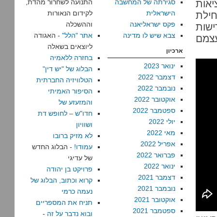
יאות
סגירתה של המחשבה
התנועה לשחרור מהדת,
הישראלית
לקידום הנאורות
חילת
פקס ישראליאנה
וההשכלה
שות
צבא שיש לו מדינה
אתר "הלל"
- האגודה
עצמם
ליוצאים בשאלה
ארכיון
בחזרה ללאמיה
ינואר 2023
הבלוג של "יש דין"
דצמבר 2022
הטלוויזיה החברתית
נובמבר 2022
הסיפור האמיתי
אוקטובר 2022
והמזעזע של
ספטמבר 2022
חדו"ש – לחופש דת
יולי 2022
ושוויון
מאי 2022
לא מזיק ברובו
אפריל 2022
עמודו!
- הבלוג החדש
פברואר 2022
של עדיגי
ינואר 2022
פרויקט בן יהודה
דצמבר 2021
קרוא וכתוב, הבלוג של
נובמבר 2021
נעמה כרמי
אוקטובר 2021
תניח את המספריים
ספטמבר 2021
ובוא נדבר על זה
-