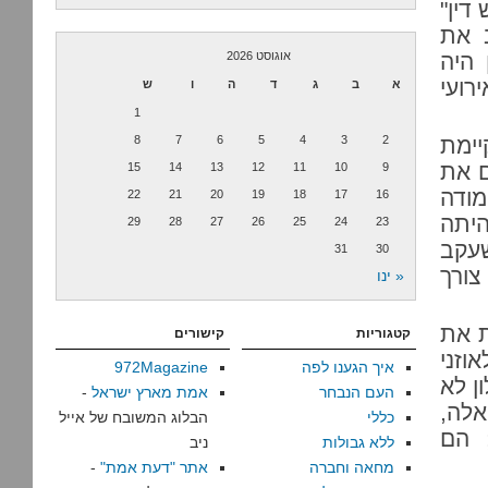
דין"
 את
יות שבהן היה
אוגוסט 2026
ם היו אירועי
א
ב
ג
ד
ה
ו
ש
1
יימת
2
3
4
5
6
7
8
ם את
15
14
13
12
11
10
9
מודה
22
21
20
19
18
17
16
יתה
29
28
27
26
25
24
23
שעקב
31
30
צורך
« ינו
ת את
קטגוריות
קישורים
זני
איך הגענו לפה
972Magazine
ן לא
העם הנבחר
אמת מארץ ישראל
-
אלה,
כללי
הבלוג המשובח של אייל
 הם
ללא גבולות
ניב
מחאה וחברה
אתר "דעת אמת"
-