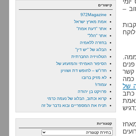
יומי
קישורים
וב –
972Magazine
אמת מארץ ישראל
קבות
אתר "דעת אמת"
לוקח
אתר "הלל"
בחזרה ללאמיה
הבלוג של "יש דין"
ממה.
הטלוויזיה החברתית
פנים
הסיפור האמיתי והמזעזע של
 קשר
חדו"ש – לחופש דת ושוויון
לא מזיק ברובו
 כמה
עמודו!
 של
פרויקט בן יהודה
 כתב
קרוא וכתוב, הבלוג של נעמה כרמי
באמת
תניח את המספריים ובוא נדבר על זה
דגיש
מאחז
קטגוריות
ועים
קטגוריות