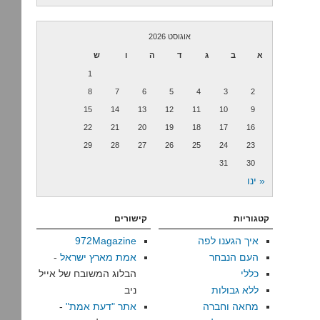
אוגוסט 2026
א
ב
ג
ד
ה
ו
ש
1
8
7
6
5
4
3
2
15
14
13
12
11
10
9
22
21
20
19
18
17
16
29
28
27
26
25
24
23
31
30
« ינו
קטגוריות
קישורים
איך הגענו לפה
972Magazine
העם הנבחר
אמת מארץ ישראל
-
כללי
הבלוג המשובח של אייל
ללא גבולות
ניב
מחאה וחברה
אתר "דעת אמת"
-