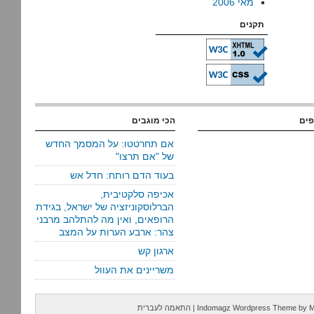
מאי 2006
תקנים
פים
הכי מוגבים
אם תחרטטו: על המסמך החדש
של "אם תרצו"
בעוד הדם רותח: חדל אש
אכיפה סלקטיבית,
הברלוסקוניזציה של ישראל, בגידת
הרופאים, ואין מה להתלהב מרבני
צהר: ארבע הערות על המצב
ארגון קש
משריינים את העוול
M
by
Indomagz Wordpress Theme
|
התאמה לעברית