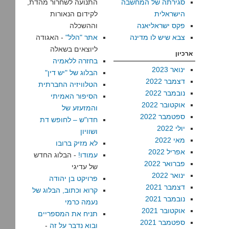
סגירתה של המחשבה
התנועה לשחרור מהדת,
הישראלית
לקידום הנאורות
פקס ישראליאנה
וההשכלה
צבא שיש לו מדינה
אתר "הלל"
- האגודה
ליוצאים בשאלה
ארכיון
בחזרה ללאמיה
ינואר 2023
הבלוג של "יש דין"
דצמבר 2022
הטלוויזיה החברתית
נובמבר 2022
הסיפור האמיתי
אוקטובר 2022
והמזעזע של
ספטמבר 2022
חדו"ש – לחופש דת
יולי 2022
ושוויון
מאי 2022
לא מזיק ברובו
אפריל 2022
עמודו!
- הבלוג החדש
פברואר 2022
של עדיגי
ינואר 2022
פרויקט בן יהודה
דצמבר 2021
קרוא וכתוב, הבלוג של
נובמבר 2021
נעמה כרמי
אוקטובר 2021
תניח את המספריים
ספטמבר 2021
ובוא נדבר על זה
-