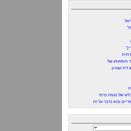
אל
"
ן"
רתית
 והמזעזע של
דת ושוויון
ה
לוג של נעמה כרמי
יים ובוא נדבר על זה