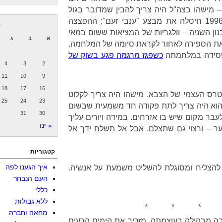
 מישהו בצה"ל היה צריך להבין שמדובר בגול
עצמי קלאסי. הפגזת פליטים ב-1996 חיסלה את מבצע "ענבי זעם"; ההפצצה
א
ון השניה – וולגריות של המציאות ששום במאי
א
ב
ג
את הספירה לאחור לקראת סיומה של המלחמה.
הפסידה במלחמתה
כשפגז מרגמה פגע בשוק של
4
3
2
11
10
9
18
17
16
טרס העצמי של הצבא. מישהו היה צריך לקלוט
25
24
23
הוא היה צריך לתת פקודה חד משמעית שבשום
31
30
בר מקום שיש בו אזרחים. במידה ויורים עליך
« ינו
 – ורצוי גם שתצלם. אבל אל תשלח ידך אל
קטגוריות
איך הגענו לפה
הצליח ומסוגלת להשליט משמעת על אנשיה.
העם הנבחר
כללי
ללא גבולות
* * * 
מחאה וחברה
ה מבהילה בעוצמתה. מזכיר את הימים הרעים