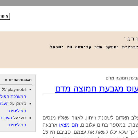
מגבעת חמוצה מדם
תגובות אחרונות
ללעוס מגבעת חמוצה מדם
playmobil
על
ה
המערכת הפולי
סמולן
על
העכב
הפוליטית
ב האדום לשכונת זייתון, לאזור שאליו מנסים
רועי
על
העכברו
שבת. במספר בתים עלובים,
הם מצאו
ארבעה
הפוליטית
ילדים וגבר אחד, מורעבים עד כדי כך שלא יכלו לשאת את עצמם. סביבם היו 15