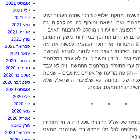
אוגוסט 2021
יולי 2021
בשעתו מחקתי אלפי טוקבקי שטנה בעבור נענע
יוני 2021
רצות זעם, שנאה וטירוף כזו בטוקבקים גם
מאי 2021
תפוצץ. יש עיוורון מוחלט לקורבנות האויב –
אפריל 2021
סתם אזרחים התהפך במהירות, משקרה המובן
מרץ 2021
זלו המטרות. אז החלה הבהמה לעשות את מה
פברואר 2021
ות באזרחי האויב כדי לנסות להביא להתשת
ינואר 2021
נבי זעם" וב"דין וחשבון", זה לא עבד במלחמת
דצמבר 2020
צת ערי התעלה במלחמת ההתשה, וזה לא עבד
נובמבר 2020
ו – תקיפה מודעת של אזורים מיושבים – שמטה
אוקטובר 2020
יה של הבהמה. לא שלציבור הישראלי, שלא
ספטמבר 2020
חשיבתו מהחמאס, אכפת.
אוגוסט 2020
יולי 2020
יוני 2020
* * * 
מאי 2020
אפריל 2020
ופית של צה"ל בחברה שעליה הוא חי. תפקידו
מרץ 2020
 הדליפה לכל כלי התקשורת שהנהגת חמאס
פברואר 2020
בא.
ינואר 2020