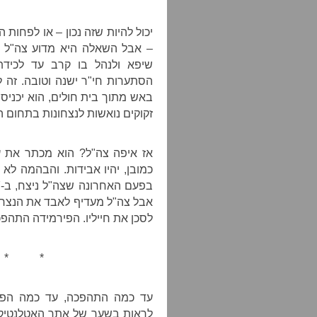
יכול להיות שזה נכון – או לפחות
– אבל השאלה היא מדוע צה"ל ל
שיפא ולנהל בו קרב עד לכידת
הסתערות חי"ר ישנה וטובה. זה 
באש מתוך בית חולים, הוא יכניס
זקוקים נואשות לנצחונות בתחום ה
אז איפה צה"ל? הוא מכתר את עז
כמובן, יהיו אבידות. והבהמה לא 
אבל צה"ל מעדיף לאבד את הנצחון
לסכן את חייליו. הפירמידה התהפ
* *
עד כמה התהפכה, עד כמה הפכ
לראות בשער של אתר האטלנטיק 