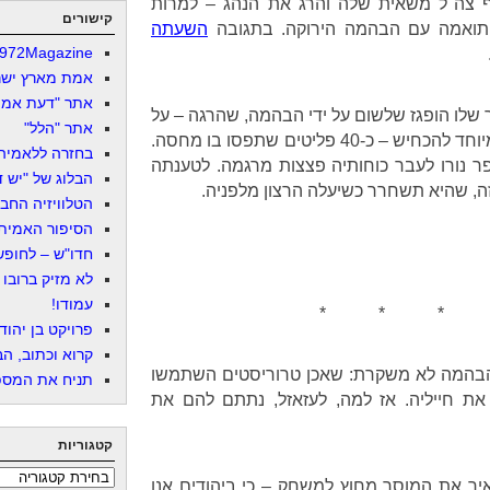
תקף צה"ל משאית שלה והרג את הנהג – למרות
קישורים
תואמה עם הבהמה הירוקה. בתגובה
השעתה
972Magazine
אמת מארץ ישר
אתר "דעת אמת
 שלו הופגז שלשום על ידי הבהמה, שהרגה – על
אתר "הלל"
פי דיווחים שהיא לא מתאמצת במיוחד להכחיש – כ-40 פליטים שתפסו בו מחסה.
בחזרה ללאמיה
נורו לעבר כוחותיה פצצות מרגמה. לטענתה
הבלוג של "יש די
 זה, שהיא תשחרר כשיעלה הרצון מלפניה.
הטלוויזיה החב
הסיפור האמיתי
חדו"ש – לחופש 
לא מזיק ברובו
עמודו!
* * * 
פרויקט בן יהוד
קרוא וכתוב, הב
הבהמה לא משקרת: שאכן טרוריסטים השתמשו
תניח את המספר
ת חייליה. אז למה, לעזאזל, נתתם להם את
קטגוריות
קטגוריות
יר את המוסר מחוץ למשחק – כי ביהודים אנו