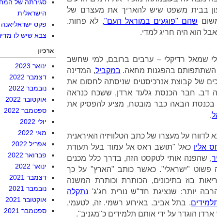
סגירתה של המח
ה לטעון בבית משפט שיש להאריך את מעצרם של
הישראלית
משום
שהם "פוגעים במוראל העם",
לא פחות.
פקס ישראליאנה
בל הוא היה חריג למדי.
צבא שיש לו מדינ
ארכיון
לי שמאל רדיקלי – ערבים ברובם, למי שחשב
ינואר 2023
 השתתפותם בהפגנות מחאה.
במקביל
, המדינה
דצמבר 2022
ים של קבוצת אנרכיסטים שניסתה לחסום את
נובמבר 2022
ה דב. חבר הכנסת גלעד ארדן, ששכח כנראה
אוקטובר 2022
ו בכנסת הבאה כבר מובטח, מציע להפסיק את
ספטמבר 2022
ל
.
יולי 2022
מאי 2022
 לדווח על מעצרו של כתב הטלוויזיה האיראנית
אפריל 2022
ס אליו
כאל "תושב ראס אל עמוד בעל תעודת
פברואר 2022
ר
, שהפנה אותי לטקסט הזה, בדרך כלל מכנים
ינואר 2022
 פשוט "ישראלי". כאשר כותב "הארץ" על כך
דצמבר 2021
יאות בוז בתיכונים, הכותרת וכותרת המשנה
נובמבר 2021
רבה יותר: שנציגת חד"ש נורית חג'ג'
נתקלה
אוקטובר 2021
למידים
. בתל אביב. באירוע רשמי. זה, לטעמי,
ספטמבר 2021
רדן הוגדר על ידי אותם תלמידים כ"מגניב".