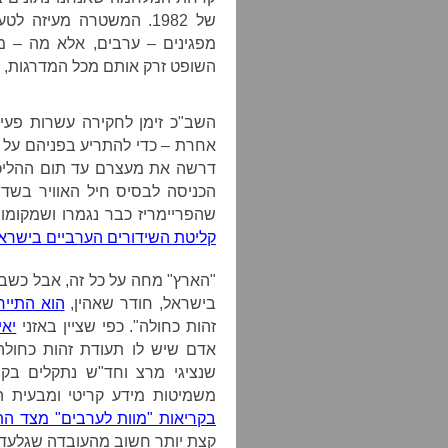
של 1982. המשטרה מעיז
מפגינים – ערבים, אלא מה – 
השופט זרק אותם מכל המדרגות, א
השב"כ זימן לחקירה עשרות פעי
אחרת – כדי להתריע בפניהם על
דרשה את מעצרם עד תום ההליכ
הכניסה לבסיס חיל האוויר בשד
שהפריימריז כבר נגמרו ושמקומ
קליטת השידורים הערביים בישרא
"הארץ" מחה על כל זה, אבל כשבא
בישראל, חודר שאהין,
הוא התייח
זהות כחולה". כפי שציין באזני
יאי
אדם שיש לו תעודת זהות כחולה
שנציגי מרצ וחד"ש נתקלים בקר
משמיטות מידע קריטי ומבעית ה
בקריאות "מוות לערבים" מצד הת
קצת יותר חשוב מהעובדה שגלעד א