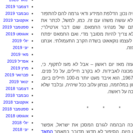
דצמבר 2019
 היה נכון; הדלפת המידע ודאי גרמה להם להתפזר
נובמבר 2019
א עושה משהו עם זה. כמו, למשל, לכתר את
אוקטובר 2019
ם של מנהיגי החמאס. שום דבר ארטילרי;
ספטמבר 2019
לא צריך להיות מסובך מדי. ואם החמאס יפתח
אוגוסט 2019
 לעצמו נוקאאוט בשדה הקרב התעמולתי. אנחנו
יולי 2019
זה.
יוני 2019
מאי 2019
אפריל 2019
ה מאז יום ראשון – אבל לא מעז לתקוף. כי,
מרץ 2019
מכונה לאבידות. לא בקרב חיילים, על כל פנים.
פברואר 2019
בפעם האחרונה שצה"ל ניצח, ב-1967, הוא איבד מעט יותר מ-100 חיילים ביום.
ינואר 2019
 במלחמה, נצחון עלוב ככל שיהיה, ובלבד שלא
דצמבר 2018
כה על ראשה.
נובמבר 2018
אוקטובר 2018
* * * 
ספטמבר 2018
אוגוסט 2018
יולי 2018
ה הבהמה לגורם המסכן את ישראל, אפשר
יוני 2018
היום. הסיפור לא חדש: מדובר במאמר
המאד