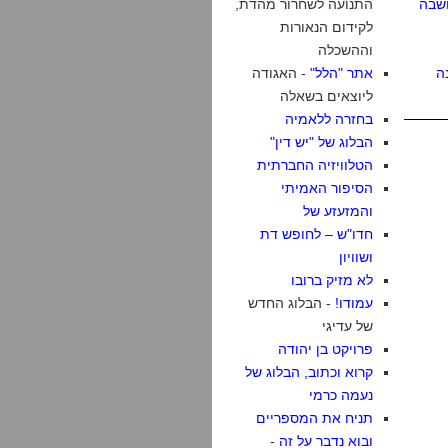
שבה
התנועה לשחרור מהדת,
לקידום הנאורות
וההשכלה
ה
אתר "הלל"
- האגודה
ליוצאים בשאלה
בחזרה ללאמיה
הבלוג של "יש דין"
הטלוויזיה החברתית
הסיפור האמיתי
והמזעזע של
חדו"ש – לחופש דת
ושוויון
לא מזיק ברובו
עמודו!
- הבלוג החדש
של עדיגי
פרויקט בן יהודה
קרוא וכתוב, הבלוג של
נעמה כרמי
תניח את המספריים
ובוא נדבר על זה
-