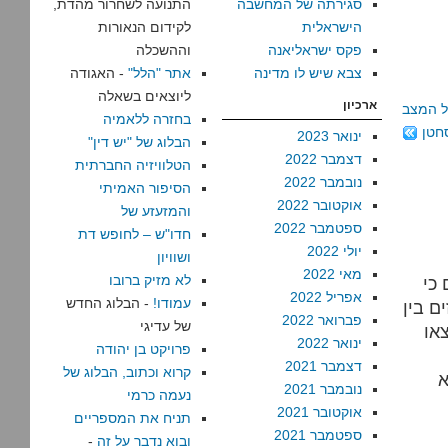
סגירתה של המחשבה
התנועה לשחרור מהדת,
הישראלית
לקידום הנאורות
פקס ישראליאנה
וההשכלה
צבא שיש לו מדינה
אתר "הלל"
- האגודה
ליוצאים בשאלה
ארכיון
על המצב
בחזרה ללאמיה
סחטן
ינואר 2023
הבלוג של "יש דין"
דצמבר 2022
הטלוויזיה החברתית
נובמבר 2022
הסיפור האמיתי
אוקטובר 2022
והמזעזע של
ספטמבר 2022
חדו"ש – לחופש דת
יולי 2022
ושוויון
מאי 2022
לא מזיק ברובו
כי
אפריל 2022
עמודו!
- הבלוג החדש
ם בין
פברואר 2022
של עדיגי
צאו
ינואר 2022
פרויקט בן יהודה
דצמבר 2021
קרוא וכתוב, הבלוג של
א
נובמבר 2021
נעמה כרמי
אוקטובר 2021
תניח את המספריים
ספטמבר 2021
ובוא נדבר על זה
-