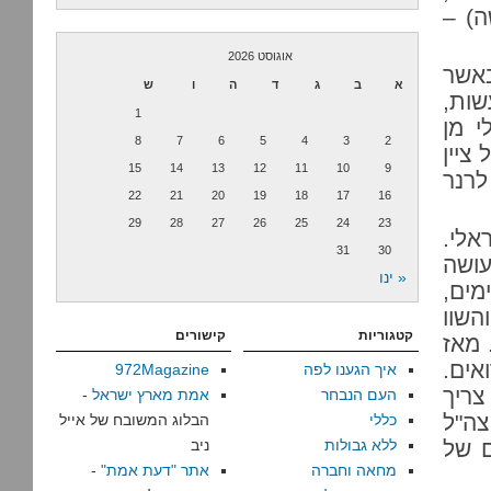
ה) –
אוגוסט 2026
באשר
א
ב
ג
ד
ה
ו
ש
שות,
1
י מן
8
7
6
5
4
3
2
ציין
15
14
13
12
11
10
9
לרנר
22
21
20
19
18
17
16
29
28
27
26
25
24
23
אלי.
31
30
עושה
« ינו
מים,
השוו
קטגוריות
קישורים
 מאז
ים.
איך הגענו לפה
972Magazine
צריך
העם הנבחר
אמת מארץ ישראל
-
צה"ל
כללי
הבלוג המשובח של אייל
ם של
ללא גבולות
ניב
מחאה וחברה
אתר "דעת אמת"
-