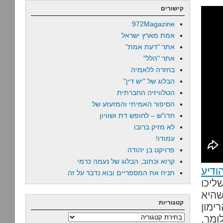
קישורים
972Magazine
אמת מארץ ישראל
אתר "דעת אמת"
אתר "הלל"
בחזרה ללאמיה
הבלוג של "יש דין"
הטלוויזיה החברתית
הסיפור האמיתי והמזעזע של
חדו"ש – לחופש דת ושוויון
לא מזיק ברובו
עמודו!
פרויקט בן יהודה
קרוא וכתוב, הבלוג של נעמה כרמי
ודיע
תניח את המספריים ובוא נדבר על זה
יכו
היא
קטגוריות
ימון
ומר,
קטגוריות