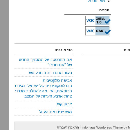
מאי 2006
תקנים
פים
הכי מוגבים
אם תחרטטו: על המסמך החדש
של "אם תרצו"
בעוד הדם רותח: חדל אש
אכיפה סלקטיבית,
הברלוסקוניזציה של ישראל, בגידת
הרופאים, ואין מה להתלהב מרבני
צהר: ארבע הערות על המצב
ארגון קש
משריינים את העוול
M
by
Indomagz Wordpress Theme
|
התאמה לעברית