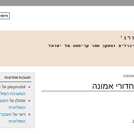
אמונה
תגובות אחרונות
חדורי אמונה
playmobil
על
ה
המערכת הפולי
סמולן
על
העכב
הפוליטית
רועי
על
העכברו
.
הפוליטית