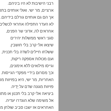
רבני הישיבות לא היו ביניהם.
ארציים, מר ישי. ואולי אוחזים בתפ
אך הם גם אוחזים גורלם בידיהם.
לא העדר התפילה אחראי לכשלים.
אחראים לה, אדוני שר הפנים,
סגני ראשי ממשלות יהירים
שיצאו אלי קרב בלי חושבין.
ששלחו חיילים לשדה בלי תכנית,
ועם מכולות אספקה ריקות,
וגייסו מילואים ללא אימונים,
וכך מסרוּם בידיי מפקדי הגייסות.
האחריות, מר ישי, היא בפזיזות מפ
פזיזות מגונה שדם על יָדְיה.
ביציאה אלי קרב בלי תכנון או מתוו
אל משימה שלא הוגדרו יעדיה.
האחראים אז ישבו סביב שולחן מ