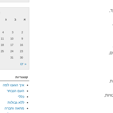
,
א
א
ב
ג
4
3
2
11
10
9
18
17
16
25
24
23
ם,
31
30
« ינו
קטגוריות
ת.
איך הגענו לפה
העם הנבחר
יות,
כללי
ללא גבולות
מחאה וחברה