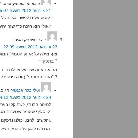
anonymous moose
ה
21 ×‘ינואר 2012 בשעה 15:07
לא שואלים לפשר הגיונו של אלוקים, בורא העולם. היו לו סיבות, סמוך.
אולי הוא חיכה כדי שזה יהיה נס לכבוד החנוכה? חגיגי כזה?
י. אברושמיק
הגיב:
23 ×‘ינואר 2012 בשעה 22:09
ואף מילה על אחוק הסמול, המו
בתפקיד ?
מה עם איזה שיר על אכילת כבדי
"נאום המופתי" (זוכה פסטיבל ביירות בקטגוריית סרטי הסתה) ?
אילן בכר אבנטור
הגיב:
24 ×‘ינואר 2012 בשעה 14:12
למיטב הבנתי, כשחוקקו בארץ 
לו סעיף שאומר שגזענות מטעמים דתיים לא תהייה בלתי חוקית.
והקשיבו להם, וכולנו נדפקנו.
הם רצו להגן על כהנא, ויצא שהם מגנים על המופתי.