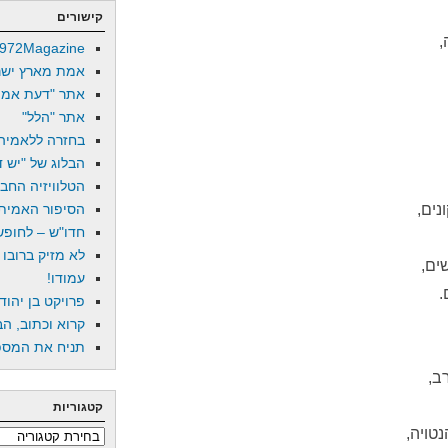
קישורים
,
972Magazine
אמת מארץ ישר
אתר "דעת אמת
אתר "הלל"
בחזרה ללאמיה
הבלוג של "יש די
הטלוויזיה החב
נים,
הסיפור האמיתי
חדו"ש – לחופש 
לא מזיק ברובו
ים,
עמודו!
.
פרויקט בן יהוד
קרוא וכתוב, הב
תניח את המספר
ב,
קטגוריות
נטויה,
קטגוריות