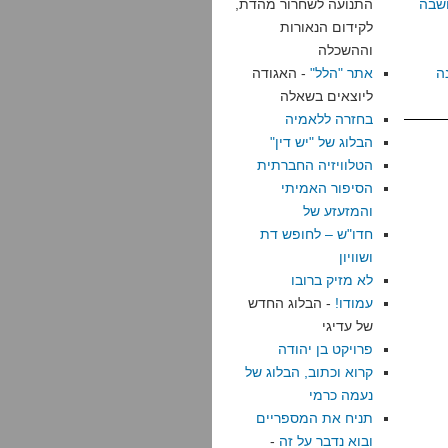
שבה
התנועה לשחרור מהדת,
לקידום הנאורות
וההשכלה
ה
אתר "הלל"
- האגודה
ליוצאים בשאלה
בחזרה ללאמיה
הבלוג של "יש דין"
הטלוויזיה החברתית
הסיפור האמיתי
והמזעזע של
חדו"ש – לחופש דת
ושוויון
לא מזיק ברובו
עמודו!
- הבלוג החדש
של עדיגי
פרויקט בן יהודה
קרוא וכתוב, הבלוג של
נעמה כרמי
תניח את המספריים
ובוא נדבר על זה
-