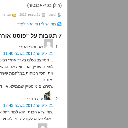
(אילן בכר-אבנטור)
yossi
21 בינואר 2012
סגירתה 
מה יש לי נגד יאיר לפיד
7 תגובות על ”פוסט אורח: חיילים חדורי אמונה“
מני זהבי
הגיב:
21 ×‘ינואר 2012 בשעה 11:40
המקצב נעלם בערך אחרי רבע שיר…
לעצם העניין, אני רואה את הבע
את יחסי הכוחות במלחמת ששת ה
אותם.
תירוצים מיסטיין שממילא אין דרך להוכיח או להפריך אותן הן בעיה משנית.
עדו
הגיב:
21 ×‘ינואר 2012 בשעה 12:43
מה שלא הבנתי הוא למה רחל אימנו התגלתה ללוחמים ב'עופרת יצוקה' ולא בלבנון.
אולי פשוט לקח לה זמן להתעורר..