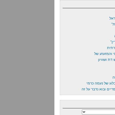
אל
"
ן"
רתית
 והמזעזע של
דת ושוויון
ה
לוג של נעמה כרמי
יים ובוא נדבר על זה