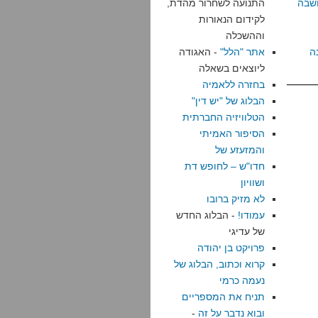
שבה
התנועה לשחרור מהדת,
לקידום הנאורות
וההשכלה
ה
אתר "הלל"
- האגודה
ליוצאים בשאלה
בחזרה ללאמיה
הבלוג של "יש דין"
הטלוויזיה החברתית
הסיפור האמיתי
והמזעזע של
חדו"ש – לחופש דת
ושוויון
לא מזיק ברובו
עמודו!
- הבלוג החדש
של עדיגי
פרויקט בן יהודה
קרוא וכתוב, הבלוג של
נעמה כרמי
תניח את המספריים
ובוא נדבר על זה
-