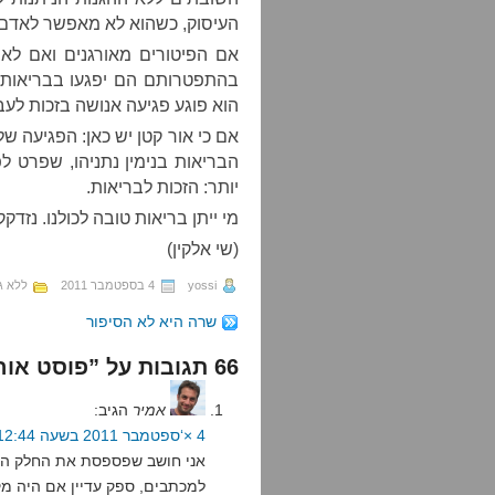
העיסוק, כשהוא לא מאפשר לאדם ל
אם הפיטורים מאורגנים ואם לא
בהתפטרותם הם יפגעו בבריאות הצ
הוא פוגע פגיעה אנושה בזכות לעב
אם כי אור קטן יש כאן: הפגיעה 
הבריאות בנימין נתניהו, שפרט לפ
יותר: הזכות לבריאות.
מי ייתן בריאות טובה לכולנו. נזדקק
(שי אלקין)
yossi
4 בספטמבר 2011
ללא ג
שרה היא לא הסיפור
66 תגובות על ”פוסט אורח: קלונו של בית הדין לעבודה“
אמיר
הגיב:
4 ×‘ספטמבר 2011 בשעה 12:44
אני חושב שפספסת את החלק הכי 
למכתבים, ספק עדיין אם היה מ