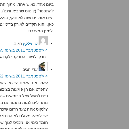
ביום אחד, כאיש אחד, מתוך הת
להתפטר" (ציטוט שהביא ווינט). 
היינו אומרים שזה לא חוקי, בג
כאן, והוא תקדים לא רק בדיני ע
לימין המערכת.
שי אלקין
הגיב:
4 ×‘ספטמבר 2011 בשעה 12:55
צודק. לצערי הספקתי לקרוא את פסק הדין רק קריאה חפוזה.
עדו
הגיב:
4 ×‘ספטמבר 2011 בשעה 13:52
לאמר את האמת יש כאן שאלה
הפרט אם הן פוגעות בציבור?
נניח למשל שכל הרופאים – ל
מתחילים למות בהמוניהם בב
לנקוט איזה צעד חרום שיכריח אותם לחזור לעבודה כדי להציל חיי אדם?
אני למשל מעולם לא הבנתי ל
חומר כימי אני מכניס לגוף ש