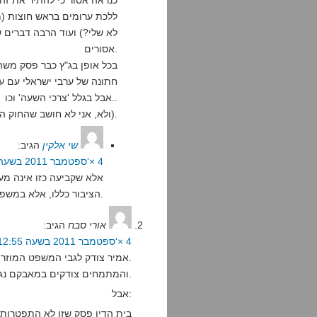
כנראה אסור כי להתיר את זה 
ללכת ערומים בראש חוצות (
לא שלי?) ועוד הרבה דברים 
אסורים.
בכל אופן בג"ץ כבר פסק משה
חתונה של ערבי ישראלי עם ע
אבל בגלל 'צרכי השעה' וכו..
(ולא, אני לא חושב שהחוק הזה צודק).
שי אלקין
הגיב:
4 ×‘ספטמבר 2011 בשעה 17:51
אלא שקביעה כזו אינה מעני
הציבור כללו, אלא במשפט העבודה והבטחון הסוציאלי.
אורי סבח
הגיב:
4 ×‘ספטמבר 2011 בשעה 12:55
אמיר צודק לגבי המשפט המוזר הזה.
והמתמחים צודקים במאבקם נגד האוצר וביבי וליצמן.
אבל:
בית הדין פסק שזו לא התפטרות.