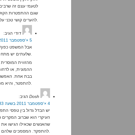
לטעמי עצם זה שרבים
שגם ההתפטרות הקולקט
להערים קושי טכני על המתפטרים או לנסות לייאש אותם.
דודי
הגיב:
5 ×‘ספטמבר 2011 בשעה 11:54
אבל המשפט כפוף ל
שלעתים יש מתח ביניהם.
מהזווית המוסרית 
ההמונית, או לדחו
בבת אחת. האפשרות
להתפטר, והיא מפחיתה בסבלם של החולים, שגם הוא שיקול חשוב.
Dosh
הגיב:
4 ×‘ספטמבר 2011 בשעה 13:33
יש הבדל גדול בין טפסי התפ
העיקרי הוא שברוב המקרים 
שהאנשים שכאילו הגישו את ה
להתפקד. המסמכים שלהם פשוט זויפו.