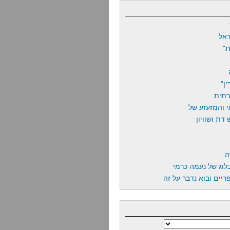
אל
"
ן"
רתית
 והמזעזע של
דת ושוויון
ה
לוג של נעמה כרמי
יים ובוא נדבר על זה