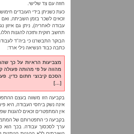
חוזה עם צד שלישי.
כעת כשניתן בידי העובדים חימוש 
זכאים לשכר בזמן השביתה, ואם 
עבודה לאחריה), ניתן גם איזון 
תחשב חוקית ותזכה להגנות הללו.
הבוקר התבשרנו כי ביה"ד לעבוד
כתבה כבוד הנשיאה נילי ארד:
מצביעות הראיות על כך שהה
מהווה על פי מהותה פעולה קי
הסכם קיבוצי חתום כדין. פע
[…]
בקביעה הזו משווה בעצם ההתפ
אינה נשק ביחסי העבודה, היא פי
אין המתפטרים זכאים להגנות שפו
בקביעה כי התפטרותם של המתמחי
ערך לסכסוך עבודה. בכך הוא פו
השובתים ללא ההגנות הניתנות ל