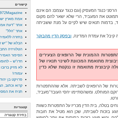
קישורים
הרסני כנגד המעסיק (וגם כנגד עצמם: הם אינם
972Magazine
תמוטט את המעביד, הרי שלא ישאר להם מקום
אמת מארץ ישר
נגד, בדמות תנאים שיש לקיים על מנת ששביתה
אתר "דעת אמת
אתר "הלל"
ה קיבל את עמדת המדינה,
ובפסק הדין מהבוקר
בחזרה ללאמיה
הבלוג של "יש די
הטלוויזיה החב
תפטרות ההמונית של הרופאים הצעירים
הסיפור האמיתי
בוצית מתואמת המכוונת לשינוי תנאיו של
חדו"ש – לחופש 
ולה קיבוצית מתואמת זו ננקטת שלא כדין
לא מזיק ברובו
עמודו!
פרויקט בן יהוד
קרוא וכתוב, הב
טרות של הרופאים לשביתה. אלא שההתפטרות
תניח את המספר
רוקם המוחלט. ומשהסתיימו יחסי העובד־מעביד,
רטו.
ם בטלה, בית הדין מכריז על התפטרות כשוות
קטגוריות
גע בזכות לשביתה, שכן הוא מטיל את חובות
קטגוריות
הם. והוא פוגע בזכות בסיסית אף יותר לחופש