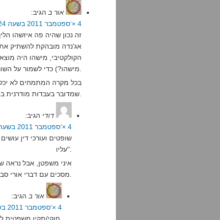
אור ב
הגיב:
4 ×‘ספטמבר 2011 בשעה 13:24
זה נכון שהיה פה איזשהו הלי
אג'נדה מובהקת להשתיק את 
מישהו?) כדי לשמור על השורה.
בכל מקרה המתמחים לא יכלו ל
שמדובר בעבדות מודרנית בחסות החוק.
דודי
הגיב:
4 ×‘ספטמבר 2011 בשעה 15:15
שופטים ועורכי דין עושים 
עליו".
איני משפטן, אבל נראה שב
מסכים עם דברי אורי סבח.
אור ב
הגיב:
4 ×‘ספטמבר 2011 בשעה 19:13
חוקי/תקין משפטית לא תמיד חופף למוסרי/ראוי.