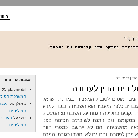
הדין לעבודה
תגובות אחרונות
ל בית הדין לעבודה
playmobil
על
ה
המערכת הפולי
נים ומוטים לטובת המעביד. במדינת ישראל
סמולן
על
העכב
ובדים כלפי המעביד הוא השביתה. ובכדי למנוע
הפוליטית
 נקבעו בחקיקה הגנות על השובתים: המעסיק
רועי
על
העכברו
 במקומם, וגם ניתנת לשובתים חסינות בפני
הפוליטית
צאה מהשביתה. הם לא ייחשבו כמפרי חוזה
א ניתן לפטרם, והם גם לא יחשבו כגורמי הפרת