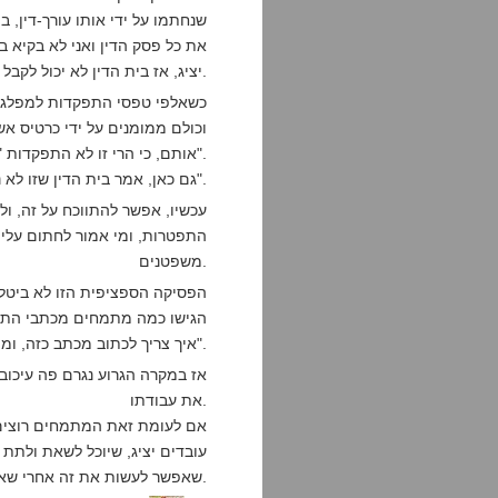
שנחתמו על ידי אותו עורך-דין, ב
את כל פסק הדין ואני לא בקיא 
יציג, אז בית הדין לא יכול לקבל אותו כצד לדיון.
כשאלפי טפסי התפקדות למפלגת ה
וכולם ממומנים על ידי כרטיס אשר
אותם, כי הרי זו לא התפקדות "אמיתית".
גם כאן, אמר בית הדין שזו לא נראית לו התפטרות "אמיתית".
עכשיו, אפשר להתווכח על זה, ו
התפטרות, ומי אמור לחתום עליו
משפטנים.
הפסיקה הספציפית הזו לא ביטל
הגישו כמה מתמחים מכתבי התפטר
איך צריך לכתוב מכתב כזה, ומה ייחשב בעיניו מכתב התפטרות "אותנטי".
אז במקרה הגרוע נגרם פה עיכו
את עבודתו.
אם לעומת זאת המתמחים רוצים ל
עובדים יציג, שיוכל לשאת ולתת 
שאפשר לעשות את זה אחרי שאידלמן דפק אותם וחתם על הסכם ל-10 שנים.