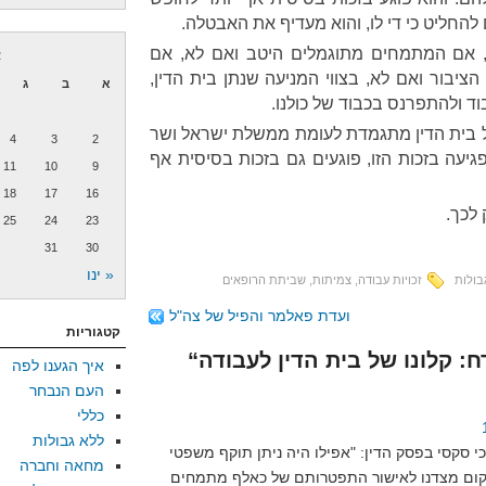
החליט כי די לו, והוא מעדיף את האבטלה.
, אם המתמחים מתוגמלים היטב ואם לא, אם
א
יבור ואם לא, בצווי המניעה שנתן בית הדין,
א
ב
ג
וד ולהתפרנס בכבוד של כולנו.
של בית הדין מתגמדת לעומת ממשלת ישראל ושר
4
3
2
גיעה בזכות הזו, פוגעים גם בזכות בסיסית אף
11
10
9
18
17
16
 לכך.
25
24
23
31
30
« ינו
בולות
זכויות עבודה
,
צמיתות
,
שביתת הרופאים
ועדת פאלמר והפיל של צה"ל
קטגוריות
איך הגענו לפה
העם הנבחר
כללי
ללא גבולות
סקסי בפסק הדין: "אפילו היה ניתן תוקף משפטי
מחאה וחברה
קום מצדנו לאישור התפטרותם של כאלף מתמחים