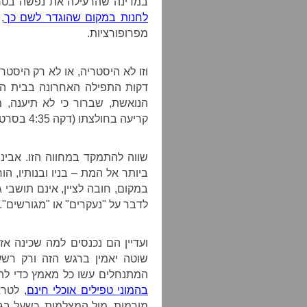
במדינה שהרעילה את נפשה בטרא
לחנות במקום שהוגדר לשם כך
,
מפרופורציות.
וזו לא היסטריה, או לא רק היסטר
דקות התפילה האחרונה בבית הכ
הנואשת, שברור כי לא תיענה,
קריעה בחולצתו (דקה 4:35 בסרטון).
שווה להתמקד במחווה הזו. אבינ
ביותר אל המת – בניו ובנותיו, הור
במקום, חובה לציין, אינם תושבי
לדבר על "נעקרים" או "מגורשים".
ועדיין הם נכנסים למה שכינה אז
שוטה יאמין ברגש הזה ורק רשע
המתנחלים עשו כל מאמץ כדי להפ
בהמוני טפילים אוכלי חינם
, לטרא
מורמות, מול המצלמות, כשעל בג