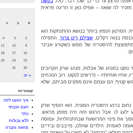
ומה מרצון עד כדי כך שכל דבר, כולל
בקשה
 מזכיר לה שואה – אפילו כאן זו חריגה פראית
א
א
ב
ג
יה. הסרטון הנפוץ ביותר בנושא ההתנתקות הוא
נסת בנווה דקלים,
שצילם רינו צרור
. התפילה
4
3
2
 מתפוצצת להיסטריה של ממש כשקורע אבינר
11
10
9
18
17
16
25
24
23
ר נוקט במנהג של אבלות, מנהג שרק הקרובים
31
30
יו, אחיו ואחיותיו – נדרשים לנקוט. רוב הנוכחים
« ינו
 גוש קטיף; הם עצמם אינם מפונים מביתם, שלא
קטגוריות
איך הגענו לפה
 נחום ברנע היסטריה המונית. הוא הוסיף שרק
העם הנבחר
 ילעג לו. אבל הרגש הזה היה מוזמן מראש.
כללי
וך את פינוי המרושעת שבהתנחלויות, עמוסה
ללא גבולות
ומה לאומית. הילדים שהלכו, מייבבים ובידיים
מחאה וחברה
דיהם הטלאי "הכתום" לא חשבו על השטיק הזה