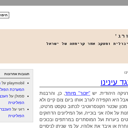
נו
תגובות אחרונות
ד עינינו
playmobil
על
ה
המערכת הפולי
גיקה היהודית. יש
"יזכור" מיוחד
, כן, והרבנות
סמולן
על
העכב
אבל היא הקפידה לערב אותו ביום צום קיים ולא
הפוליטית
מכון שכטר הקונסרווטיבי לכתוב טקסט מרטיט,
רועי
על
העכברו
נות
על אלה אני בוכייה, ועל המיליונים הדחוקים
הפוליטית
ת או איבד את אלוהיו, על מי שניתן לניסויים