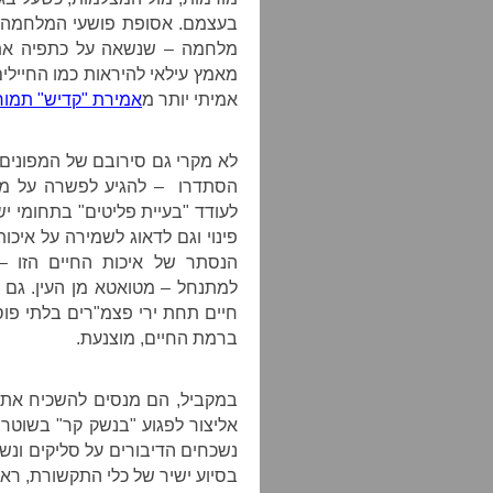
בעצמם. אסופת פושעי המלחמה – 
מלחמה – שנשאה על כתפיה את
מאמץ עילאי להיראות כמו החיילים
אמיתי יותר מ
אמירת "קדיש" תמו
לא מקרי גם סירובם של המפונים ה
הסתדרו – להגיע לפשרה על מק
לעודד "בעיית פליטים" בתחומי 
פינוי וגם לדאוג לשמירה על איכו
הנסתר של איכות החיים הזו –
למתנחל – מטואטא מן העין. גם 
חיים תחת ירי פצמ"רים בלתי פוס
ברמת החיים, מוצנעת.
במקביל, הם מנסים להשכיח את י
אליצור לפגוע "בנשק קר" בשוטרי
נשכחים הדיבורים על סליקים ונשק
בסיוע ישיר של כלי התקשורת, ראוי