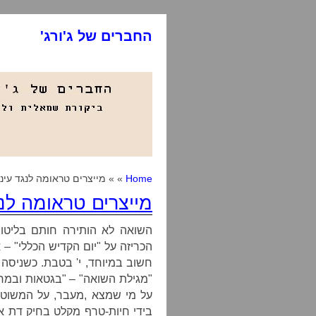
החברים של ג'ורג'
Home
» » מייצרים טראומה לנגד עיני
מייצרים טראומה לנג
השואה לא הותירה חותם בליטור
הכריזה על "יום הקדיש הכללי" – 
חשוב במיוחד, י' בטבת. כשניסה 
"מגילת השואה" – "
בגטאות ובמח
על מי שמצא
מעבר, על המשוטטים ביערות ועל המוסתרים במרתפים ובכוכים,
בידי חיות-טרף
מקלט בחיק דת אחר