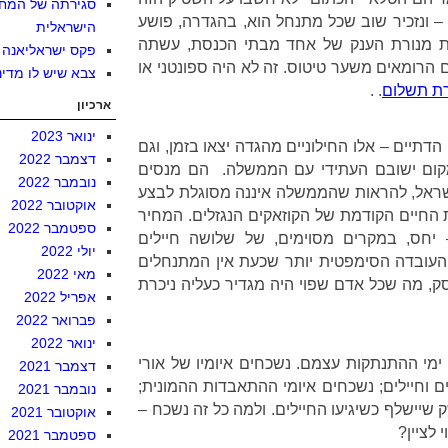
סגירתה של המח
ונזכיר שוב שכל מתנחל הוא, בהגדרה, פושע
הישראלית
 מנורת הענק של אחד מבתי הכנסת, עשתה
פקס ישראליאנה
 הרומאים משער טיטוס. זה לא היה ספונטני או
צבא שיש לו מדינ
רת תשלום
. .
ארכיון
ינואר 2023
דתיים – אלו החילוניים מהגדה יצאו בזמן, וגם
דצמבר 2022
ום ישובם העתידי עם הממשלה. הם מנסים
נובמבר 2022
ישראל, להראות שהממשלה איננה מסוגלת לבצע
אוקטובר 2022
ת החיים הקודמת של הקוזאקים הנגזלים. המחיר
ספטמבר 2022
 יחס, במקרים מסוימים, של שלושה חיילים
יולי 2022
העובדה הסימפטית יותר שכעת אין המתנחלים
מאי 2022
ק, מה שכל אדם שפוי היה מגדיר כעליה ניכרת
אפריל 2022
פברואר 2022
ינואר 2022
מי ההתנתקות עצמם. נשכחים איומיו של אורי
דצמבר 2021
ם וחיילים; נשכחים איומי ההתאבדות ההמונית;
נובמבר 2021
 שיישלף כשיגיעו החיילים. ולמה כל זה נשכח –
אוקטובר 2021
 לציין?
ספטמבר 2021