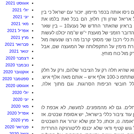
אוגוסט 2021
יולי 2021
יסו אותה בכפר מיימון. יזכור עם ישראל כי בין
יוני 2021
 אריאל שרון ודן חלוץ, הם בכל זאת בלמו את
מאי 2021
נסיון ההפיכה הזו. לפני כשנתיים, בראיון שהאתר החדש של נענע10 – בין שאר
אפריל 2021
 הדובר הזמני של מועצת י"ש ש"מה יכולנו לעשות
מרץ 2021
 כלי רכב! שני מסוקי קרב! מה רצו שנעשה מול
פברואר 2021
ורת מימין על התקפלותה של המועצה שם, אבל
ינואר 2021
ק מול כוח מוחץ.
דצמבר 2020
נובמבר 2020
וא שהיא חלה רק על הציבור שלהם, ורק על חלק
אוקטובר 2020
קטן מתוכו. בהפגנות נגד הפינוי השתתפו כ-100 אלף איש – אותם מאה אלף איש.
ספטמבר 2020
ל חובשי הכיפות הסרוגות. וגם מתוך אלה,
אוגוסט 2020
יולי 2020
יוני 2020
מאי 2020
לים. גם לא מהמפונים. למעשה, לא אכפת לו
אפריל 2020
 עוד ציבור כללי בישראל, יש אסופת שבטים. אז
מרץ 2020
מה. נו, זכותו, כל זמן שלא יגרור את השבטים
פברואר 2020
גוש קטיף ודאי שלא יכנסו לליטורגיקה החרדית
ינואר 2020