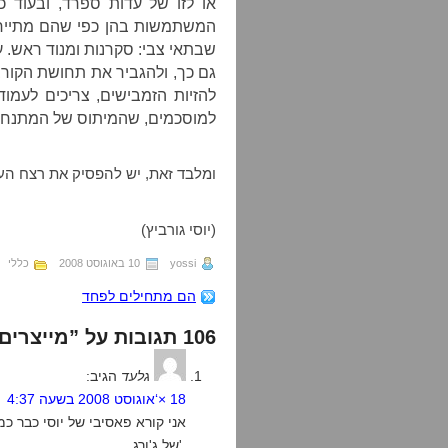
או לזו של עדות ספרד, ובעוד כ
המשתמשות בהן כפי שהם מתייחסי
שבתאי צבי: סקרנות ומנוד ראש. עם
גם כך, ולהגביר את תחושת הקורבנ
להזיות הזמבישים, צריכים לעמו
למוסכמים, שהמיתוס של המתנחלים
ומלבד זאת, יש להפסיק את רצח הע
(יוסי גורביץ)
yossi
10 באוגוסט 2008
כללי
הם מתחילים לפחד
106 תגובות על ”מייצרים טראומה לנגד עינינו“
גלעד
הגיב:
18 ×‘אוגוסט 2008 בשעה 4:37
אני קורא פאסיבי של יוסי כבר כ
של ג'ורג'.