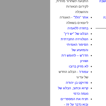
שבה
התנועה לשחרור מהדת,
לקידום הנאורות
וההשכלה
ה
אתר "הלל"
- האגודה
ליוצאים בשאלה
בחזרה ללאמיה
הבלוג של "יש דין"
הטלוויזיה החברתית
הסיפור האמיתי
והמזעזע של
חדו"ש – לחופש דת
ושוויון
לא מזיק ברובו
עמודו!
- הבלוג החדש
של עדיגי
פרויקט בן יהודה
קרוא וכתוב, הבלוג של
נעמה כרמי
תניח את המספריים
ובוא נדבר על זה
-