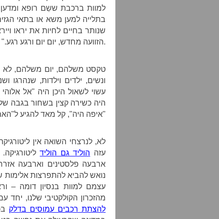
למוות ברכבת
ששֵם רופא ומדען
בתלייה למען
משא או בתאי הגזים,
שנותר בחיים לחיות את
יראו וייר
הזוועה מחדש, יום יום ורגע רגע." – מיהרו שלומי אמוני ישראל לדחותה בזעף וזעם.
טקסט משלהם, יום משלהם, לא נ
ונשים, ילדים וילדות, שנהרגו וש
עשוי לשאול היכן היה "אל אלוהי 
היה כשירה קצין בשחור בגבה של
"איפה היה", קל מאד להגיע ל"האם
לא, לנרצחי השואה אין ליטורגיק
עזה
הוליד גם הוליד
ליטורגיקה.
ארבעה פלסטינים וארבעה אזרחים
נואש להביא להתפרצות אלימות שת
עצמם למוות בנסיון דומה – ורא
מהזכרון הקולקטיבי שלנו, יחד עם
להצתת רכבים עמוסים בדלק
בכ