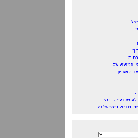
אל
"
ן"
רתית
 והמזעזע של
דת ושוויון
ה
לוג של נעמה כרמי
יים ובוא נדבר על זה