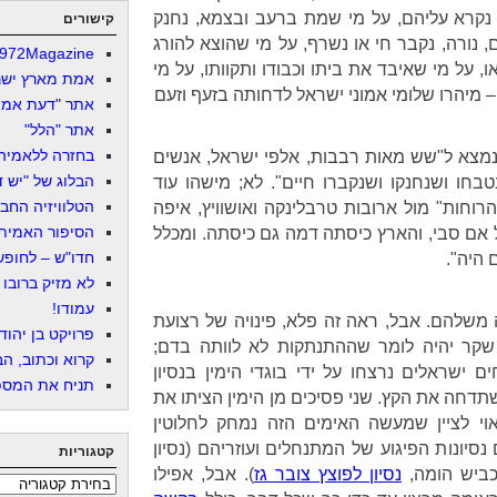
 נקרא עליהם, על מי שמת ברעב ובצמא, נחנק
קישורים
 נורה, נקבר חי או נשרף, על מי שהוצא להורג
972Magazine
או, על מי שאיבד את ביתו וכבודו ותקוותו, על מי
אמת מארץ ישר
אתר "דעת אמת
אתר "הלל"
בחזרה ללאמיה
מצא ל"שש מאות רבבות, אלפי ישראל, אנשים
הבלוג של "יש די
נטבחו ושנחנקו ושנקברו חיים". לא; מישהו עוד
הטלוויזיה החב
הרוחות" מול ארובות טרבלינקה ואושוויץ, איפה
הסיפור האמיתי
 אם סבי, והארץ כיסתה דמה גם כיסתה. ומכלל
חדו"ש – לחופש 
 היה".
לא מזיק ברובו
עמודו!
ה משלהם. אבל, ראה זה פלא, פינויה של רצועת
פרויקט בן יהוד
 שקר יהיה לומר שההתנתקות לא לוותה בדם;
קרוא וכתוב, הב
 ישראלים נרצחו על ידי בוגדי הימין בנסיון
תניח את המספר
דחה את הקץ. שני פסיכים מן הימין הציתו את
וי לציין שמעשה האימים הזה נמחק לחלוטין
 נסיונות הפיגוע של המתנחלים ועוזריהם (נסיון
קטגוריות
ביש הומה,
נסיון לפוצץ צובר גז
). אבל, אפילו
קטגוריות