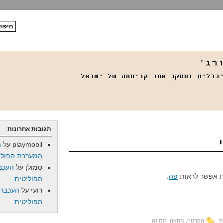
תגובות אחרונות
playmobil
על
ה
המערכת הפולי
סמולן
על
העכב
פה
.
הפוליטית
רועי
על
העכברו
הפוליטית
ת
הפרטה
,
מחאה
,
תמונה