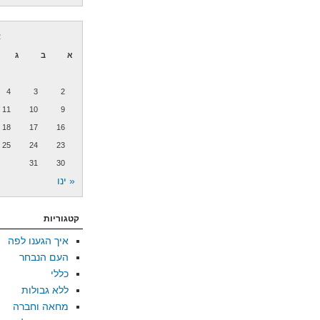
א
א
ב
ג
4
3
2
11
10
9
18
17
16
25
24
23
31
30
« ינו
קטגוריות
איך הגענו לפה
העם הנבחר
כללי
ללא גבולות
מחאה וחברה