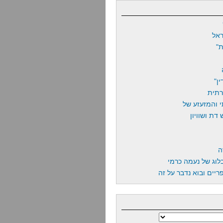
אל
"
ן"
רתית
 והמזעזע של
דת ושוויון
ה
לוג של נעמה כרמי
יים ובוא נדבר על זה