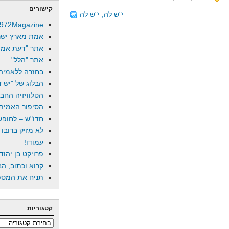
קישורים
י"ש לה, י"ש לה
972Magazine
אמת מארץ ישר
אתר "דעת אמת
אתר "הלל"
בחזרה ללאמיה
הבלוג של "יש די
הטלוויזיה החב
הסיפור האמיתי
חדו"ש – לחופש 
לא מזיק ברובו
עמודו!
פרויקט בן יהוד
קרוא וכתוב, הב
תניח את המספר
קטגוריות
קטגוריות