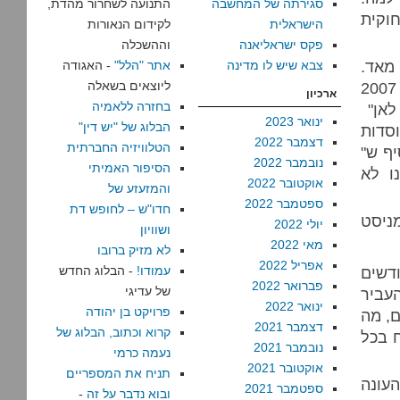
סגירתה של המחשבה
התנועה לשחרור מהדת,
וקית
הישראלית
לקידום הנאורות
פקס ישראליאנה
וההשכלה
מאד.
צבא שיש לו מדינה
אתר "הלל"
- האגודה
בשארה במאי 2007
ליוצאים בשאלה
ארכיון
בחזרה ללאמיה
"
ינואר 2023
הבלוג של "יש דין"
וסדות
דצמבר 2022
הטלוויזיה החברתית
יף ש"
נובמבר 2022
הסיפור האמיתי
ו לא
אוקטובר 2022
והמזעזע של
ספטמבר 2022
חדו"ש – לחופש דת
ניסט
יולי 2022
ושוויון
מאי 2022
לא מזיק ברובו
אפריל 2022
דשים
עמודו!
- הבלוג החדש
פברואר 2022
של עדיגי
עביר
ינואר 2022
פרויקט בן יהודה
ם, מה
דצמבר 2021
קרוא וכתוב, הבלוג של
 בכל
נובמבר 2021
נעמה כרמי
אוקטובר 2021
תניח את המספריים
העונה
ספטמבר 2021
ובוא נדבר על זה
-