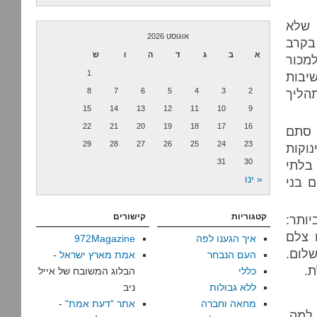
 שלא
אוגוסט 2026
בקרב
א
ב
ג
ד
ה
ו
ש
מכור
1
שיבות
הליך
2
3
4
5
6
7
8
15
14
13
12
11
10
9
22
21
20
19
18
17
16
 סתם
29
28
27
26
25
24
23
וקות
31
30
בלתי
« ינו
 בני
קטגוריות
קישורים
יותר:
 צלם
איך הגענו לפה
972Magazine
שלום.
העם הנבחר
אמת מארץ ישראל
-
ת.
כללי
הבלוג המשובח של אייל
ללא גבולות
ניב
מחאה וחברה
אתר "דעת אמת"
-
 למה.