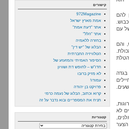
קישורים
972Magazine
 להם
אמת מארץ ישראל
כבוש.
אתר "דעת אמת"
ל עם
אתר "הלל"
בחזרה ללאמיה
, והם
הבלוג של "יש דין"
כולת.
הטלוויזיה החברתית
הטלת
הסיפור האמיתי והמזעזע של
חדו"ש – לחופש דת ושוויון
בגדה
לא מזיק ברובו
ילים
עמודו!
עים.
פרויקט בן יהודה
קרוא וכתוב, הבלוג של נעמה כרמי
תניח את המספריים ובוא נדבר על זה
וגות,
ים לא
נים,
קטגוריות
הצער
קטגוריות