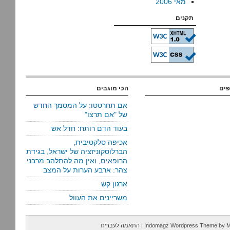
מאי 2006
תקנים
פים
הכי מוגבים
אם תחרטטו: על המסמך החדש
של "אם תרצו"
בעוד הדם רותח: חדל אש
אכיפה סלקטיבית,
הברלוסקוניזציה של ישראל, בגידת
הרופאים, ואין מה להתלהב מרבני
צהר: ארבע הערות על המצב
ארגון קש
משריינים את העוול
M
by
Indomagz Wordpress Theme
|
התאמה לעברית