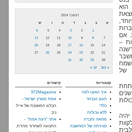
הוא
מצאת
דצמבר 2014
וחד,
א
ב
ג
ד
ה
ו
ש
רות
6
5
4
3
2
1
. אם
13
12
11
10
9
8
7
ות –
20
19
18
17
16
15
14
רשנה
27
26
25
24
23
22
21
משבר
31
30
29
28
ישמח
« נוב
ינו »
 של
קטגוריות
קישורים
תחת
שנים
איך הגענו לפה
972Magazine
העם הנבחר
אמת מארץ ישראל
-
ולות
כללי
הבלוג המשובח של אייל
ללא גבולות
ניב
יהיה
מחאה וחברה
אתר "דעת אמת"
-
קוות
סגירתה של המחשבה
התנועה לשחרור מהדת,
לבית