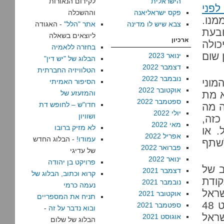
הישראלית
לקידום הנאורות
פני
פקס ישראליאנה
וההשכלה
מנו.
צבא שיש לו מדינה
אתר "הלל"
- האגודה
ובעת
ליוצאים בשאלה
ארכיון
כולה
בחזרה ללאמיה
 שום
ינואר 2023
הבלוג של "יש דין"
דצמבר 2022
הטלוויזיה החברתית
נובמבר 2022
וני
הסיפור האמיתי
אוקטובר 2022
א מת
והמזעזע של
ספטמבר 2022
חדו"ש – לחופש דת
ה מה
יולי 2022
ושוויון
לגיל 80. במצב כזה,
מאי 2022
לא מזיק ברובו
 או
אפריל 2022
עמודו!
- הבלוג החדש
לשתף
פברואר 2022
של עדיגי
ינואר 2022
פרויקט בן יהודה
ב של
דצמבר 2021
קרוא וכתוב, הבלוג של
קודת
נובמבר 2021
נעמה כרמי
שראל
אוקטובר 2021
תניח את המספריים
רוצה לנהל משא ומתן בתום לב. חלפו, אחרי הכל, כמעט 48
ספטמבר 2021
ובוא נדבר על זה
-
שראל
אוגוסט 2021
הבלוג של שלום