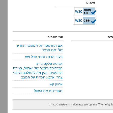
תקנים
פים
הכי מוגבים
אם תחרטטו: על המסמך החדש
של "אם תרצו"
בעוד הדם רותח: חדל אש
אכיפה סלקטיבית,
הברלוסקוניזציה של ישראל, בגידת
הרופאים, ואין מה להתלהב מרבני
צהר: ארבע הערות על המצב
ארגון קש
משריינים את העוול
M
by
Indomagz Wordpress Theme
|
התאמה לעברית