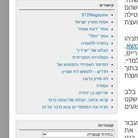
קישורים
 שהם
טילה
972Magazine
ועצת
אמת מארץ ישראל
אתר "דעת אמת"
אתר "הלל"
ניהו
בחזרה ללאמיה
ושא
.
הבלוג של "יש דין"
ייס,
הטלוויזיה החברתית
מדי:
הסיפור האמיתי והמזעזע של
 שישראל תאולץ לסגת בחזרה לקווי 1967 בתוך
חדו"ש – לחופש דת ושוויון
עצת
לא מזיק ברובו
עמודו!
 בלב
פרויקט בן יהודה
 שקט
קרוא וכתוב, הבלוג של נעמה כרמי
געים
תניח את המספריים ובוא נדבר על זה
עבור
קטגוריות
ם לפנות את
קטגוריות
 בנט