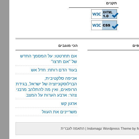
תקנים
פים
הכי מוגבים
אם תחרטטו: על המסמך החדש
של "אם תרצו"
בעוד הדם רותח: חדל אש
אכיפה סלקטיבית,
הברלוסקוניזציה של ישראל, בגידת
הרופאים, ואין מה להתלהב מרבני
צהר: ארבע הערות על המצב
ארגון קש
משריינים את העוול
M
by
Indomagz Wordpress Theme
|
התאמה לעברית