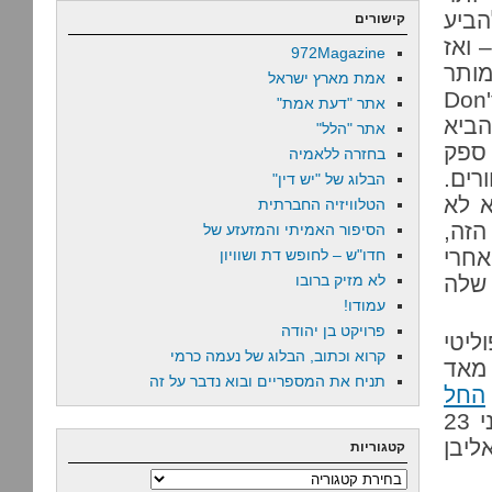
הביע
קישורים
 ואז
972Magazine
מותר
אמת מארץ ישראל
Don't Ask, D
אתר "דעת אמת"
הביא
אתר "הלל"
 ספק
בחזרה ללאמיה
רים.
הבלוג של "יש דין"
א לא
הטלוויזיה החברתית
זה,
הסיפור האמיתי והמזעזע של
חרי
חדו"ש – לחופש דת ושוויון
 שלה
לא מזיק ברובו
עמודו!
פרויקט בן יהודה
ליטי
קרוא וכתוב, הבלוג של נעמה כרמי
 מאד
תניח את המספריים ובוא נדבר על זה
החל
. זה היה רק לפני 23
ליבן
קטגוריות
קטגוריות