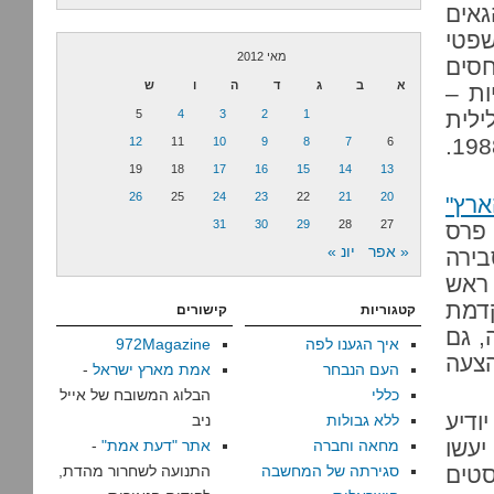
אים
פטי
מאי 2012
סים
א
ב
ג
ד
ה
ו
ש
ות –
ילית
1
2
3
4
5
של יחסי מין הומוסקסואליים, הגיע מהכנסת, וזה היה ב-1988.
12
11
10
9
8
7
6
19
18
17
16
15
14
13
26
25
24
23
22
21
20
ארץ"
31
30
29
28
27
 פרס
« אפר
יונ »
בירה
 ראש
דמת
קטגוריות
קישורים
, גם
איך הגענו לפה
972Magazine
צעה
העם הנבחר
אמת מארץ ישראל
-
כללי
הבלוג המשובח של אייל
ודיע
ללא גבולות
ניב
יעשו
מחאה וחברה
אתר "דעת אמת"
-
סטים
סגירתה של המחשבה
התנועה לשחרור מהדת,