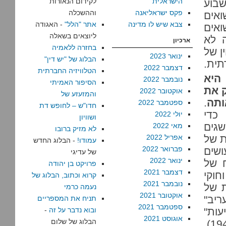
הישראלית
לקידום הנאורות
שבוע
פקס ישראליאנה
וההשכלה
ואים
צבא שיש לו מדינה
אתר "הלל"
- האגודה
ואים
ליוצאים בשאלה
ה לא
ארכיון
בחזרה ללאמיה
ן של
ינואר 2023
הבלוג של "יש דין"
תית.
דצמבר 2022
הטלוויזיה החברתית
היא
נובמבר 2022
הסיפור האמיתי
 את
אוקטובר 2022
והמזעזע של
ותה
.
ספטמבר 2022
חדו"ש – לחופש דת
 כדי
יולי 2022
ושוויון
שגים
מאי 2022
לא מזיק ברובו
ת של
אפריל 2022
עמודו!
- הבלוג החדש
פברואר 2022
ושים
של עדיגי
ינואר 2022
 של
פרויקט בן יהודה
דצמבר 2021
חוקי
קרוא וכתוב, הבלוג של
נובמבר 2021
ת של
נעמה כרמי
אוקטובר 2021
ריב"
תניח את המספריים
ספטמבר 2021
עות"
ובוא נדבר על זה
-
אוגוסט 2021
הבלוג של שלום
היה זה שטען שנתניהו לא פינטז על חיילים בריטים ב-1949),