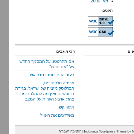
מאי 2006
תקנים
פים
הכי מוגבים
אם תחרטטו: על המסמך החדש
של "אם תרצו"
בעוד הדם רותח: חדל אש
אכיפה סלקטיבית,
הברלוסקוניזציה של ישראל, בגידת
הרופאים, ואין מה להתלהב מרבני
צהר: ארבע הערות על המצב
ארגון קש
משריינים את העוול
M
by
Indomagz Wordpress Theme
|
התאמה לעברית