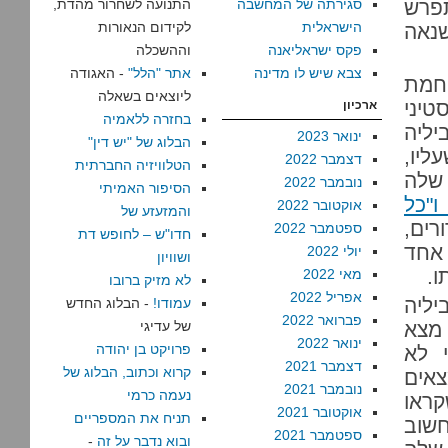
תפרש
סגירתה של המחשבה
התנועה לשחרור מהדת,
הישראלית
לקידום הנאורות
נאה
פקס ישראליאנה
וההשכלה
צבא שיש לו מדינה
אתר "הלל"
- האגודה
וחמת
ליוצאים בשאלה
יני
ארכיון
בחזרה ללאמיה
יליה
ינואר 2023
הבלוג של "יש דין"
ליו,
דצמבר 2022
הטלוויזיה החברתית
 שלה
נובמבר 2022
הסיפור האמיתי
ו"כל
אוקטובר 2022
והמזעזע של
רים,
ספטמבר 2022
חדו"ש – לחופש דת
 אחד
יולי 2022
ושוויון
ו.
מאי 2022
לא מזיק ברובו
אפריל 2022
ליה
עמודו!
- הבלוג החדש
פברואר 2022
 מצא
של עדיגי
ינואר 2022
פרויקט בן יהודה
 לא
דצמבר 2021
קרוא וכתוב, הבלוג של
צאים
נובמבר 2021
נעמה כרמי
קראו
אוקטובר 2021
תניח את המספריים
חשוב
ספטמבר 2021
ובוא נדבר על זה
-