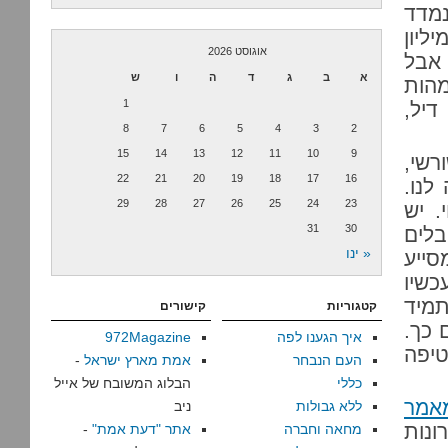
נמדד
ליון
אוגוסט 2026
 אבל
א
ב
ג
ד
ה
ו
ש
מהות
1
דיל,
8
7
6
5
4
3
2
15
14
13
12
11
10
9
רשי,
22
21
20
19
18
17
16
לנו.
29
28
27
26
25
24
23
. יש
31
30
בלים
« ינו
ייע
כשיו
תמיד
קטגוריות
קישורים
 כך.
איך הגענו לפה
972Magazine
טיפה
העם הנבחר
אמת מארץ ישראל
-
כללי
הבלוג המשובח של אייל
אמר
ללא גבולות
ניב
ונות
מחאה וחברה
אתר "דעת אמת"
-