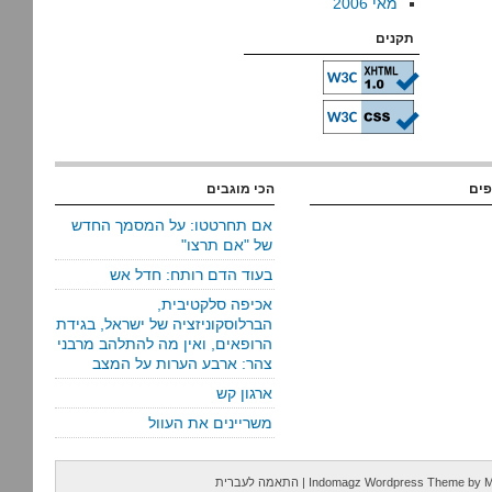
מאי 2006
תקנים
פים
הכי מוגבים
אם תחרטטו: על המסמך החדש
של "אם תרצו"
בעוד הדם רותח: חדל אש
אכיפה סלקטיבית,
הברלוסקוניזציה של ישראל, בגידת
הרופאים, ואין מה להתלהב מרבני
צהר: ארבע הערות על המצב
ארגון קש
משריינים את העוול
M
by
Indomagz Wordpress Theme
|
התאמה לעברית