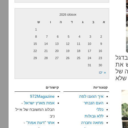
אוגוסט 2026
א
ב
ג
ד
ה
ו
ש
1
8
7
6
5
4
3
2
15
14
13
12
11
10
9
22
21
20
19
18
17
16
בדגל
29
28
27
26
25
24
23
ש את
31
30
ה של
« ינו
 שלא
קטגוריות
קישורים
איך הגענו לפה
972Magazine
העם הנבחר
אמת מארץ ישראל
-
כללי
הבלוג המשובח של אייל
ללא גבולות
ניב
מחאה וחברה
אתר "דעת אמת"
-