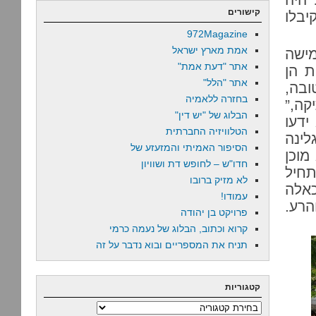
קישורים
בלו
972Magazine
אמת מארץ ישראל
ישה
אתר "דעת אמת"
ת הן
אתר "הלל"
ובה,
בחזרה ללאמיה
ה,”
הבלוג של "יש דין"
ידעו
הטלוויזיה החברתית
לינה
הסיפור האמיתי והמזעזע של
מוכן
חדו"ש – לחופש דת ושוויון
חיל
לא מזיק ברובו
כאלה
עמודו!
הרע.
פרויקט בן יהודה
קרוא וכתוב, הבלוג של נעמה כרמי
תניח את המספריים ובוא נדבר על זה
קטגוריות
קטגוריות