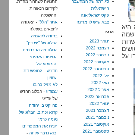
סגירתה של המחשבה
התנועה לשחרור מהדת,
הישראלית
לקידום הנאורות
פקס ישראליאנה
וההשכלה
צבא שיש לו מדינה
אתר "הלל"
- האגודה
 היא
ליוצאים בשאלה
ארכיון
 שמה
בחזרה ללאמיה
שרות
ינואר 2023
הבלוג של "יש דין"
ושים
דצמבר 2022
הטלוויזיה החברתית
ו על
נובמבר 2022
הסיפור האמיתי
אוקטובר 2022
והמזעזע של
ספטמבר 2022
חדו"ש – לחופש דת
יולי 2022
ושוויון
מאי 2022
לא מזיק ברובו
אפריל 2022
עמודו!
- הבלוג החדש
פברואר 2022
של עדיגי
ינואר 2022
פרויקט בן יהודה
דצמבר 2021
קרוא וכתוב, הבלוג של
נובמבר 2021
נעמה כרמי
אוקטובר 2021
תניח את המספריים
ספטמבר 2021
ובוא נדבר על זה
-