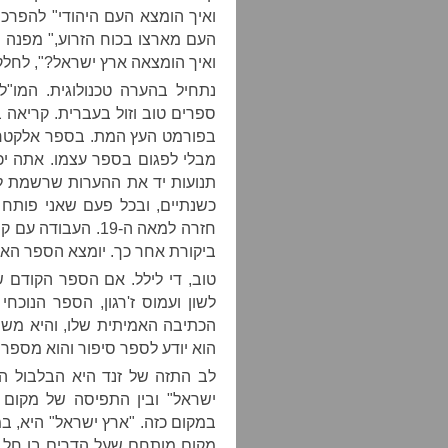
ואיך הומצא העם היהודי" להפרכ
העם מארצו בכוח הזרוע," מפנה 
ואיך הומצאה ארץ ישראל?", לחל
נתחיל בהערה טכנולוגית. המו"ל
ספרים טוב וזול בעברית. קריאה 
בפורמט העץ המת. בספר אלקטרונ
מבלי לפגום בספר עצמו. אתה יכ
תנועות יד את ההערות שרשמת ל
כשנתיים, ובכל פעם שאני פותח 
חזרה למאה ה-19. ה
ביקורת אחר כך. יומצא הספר האל
טוב, די לילל. אם הספר הקודם 
לשון ועמוס ז'רגון, הספר הנוכחי
הכתיבה האמיתית שלו, והיא מש
הוא יודע לספר סיפור והוא מספר א
לב התזה של זנד היא הבלבול המ
ישראל" ובין התפיסה של מקום שי
במקום כזה. "ארץ ישראל" היא, במ
מקום מותחם שעל הדרים בו חל נ