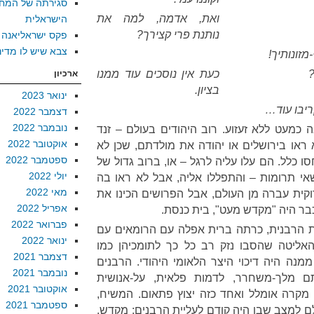
סגירתה של המח
ואת, אדמה, למה את
הישראלית
נותנת פרי קצירך?
פקס ישראליאנה
צבא שיש לו מדינ
זונותיך!
?
כעת אין נוסכים עוד ממנו
ארכיון
בציון.
ינואר 2023
ריבו עוד…
דצמבר 2022
נובמבר 2022
 כמעט ללא זעזוע. רוב היהודים בעולם – זנד
אוקטובר 2022
 ראו בירושלים או יהודה את מולדתם, שכן לא
ספטמבר 2022
סו כלל. הם עלו עליה לרגל – או, ברוב גדול של
יולי 2022
אי תרומות – והתפללו אליה, אבל לא ראו בה
מאי 2022
וקית עברה מן העולם, אבל הפרושים הכינו את
אפריל 2022
כבר היה "מקדש מעט", בית כנסת.
פברואר 2022
ת הרבנית, כרתה ברית אפלה עם הרומאים עם
ינואר 2022
אליטה שהסבו נזק רב כל כך לתומכיהן כמו
דצמבר 2021
מנה היה דיכוי היצר הלאומי היהודי. הרבנים
נובמבר 2021
 מלך-משחרר, לדמות פלאית, על-אנושית
אוקטובר 2021
 מקרה אומלל ואחד כזה יצוץ פתאום. המשיח,
ספטמבר 2021
ם למצב שבו היה קודם לעליית הרבנים: מקדש,