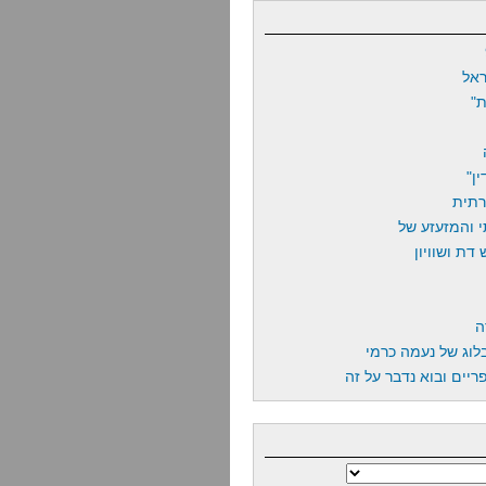
אל
"
ן"
רתית
 והמזעזע של
דת ושוויון
ה
לוג של נעמה כרמי
יים ובוא נדבר על זה