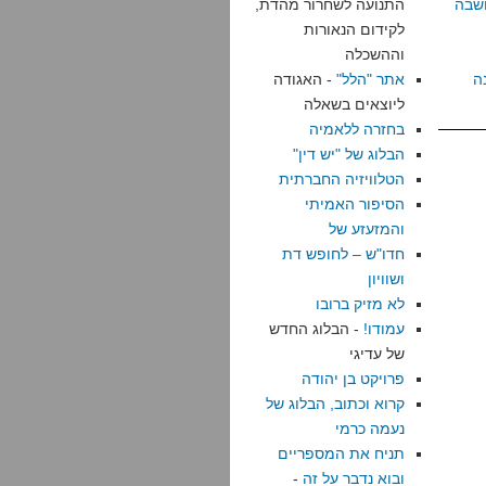
שבה
התנועה לשחרור מהדת,
לקידום הנאורות
וההשכלה
ה
אתר "הלל"
- האגודה
ליוצאים בשאלה
בחזרה ללאמיה
הבלוג של "יש דין"
הטלוויזיה החברתית
הסיפור האמיתי
והמזעזע של
חדו"ש – לחופש דת
ושוויון
לא מזיק ברובו
עמודו!
- הבלוג החדש
של עדיגי
פרויקט בן יהודה
קרוא וכתוב, הבלוג של
נעמה כרמי
תניח את המספריים
ובוא נדבר על זה
-