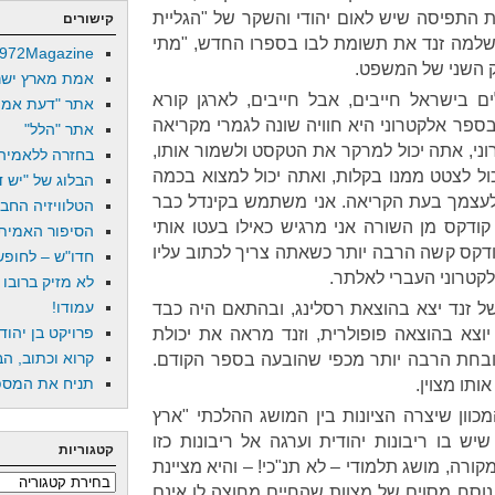
ת התפיסה שיש לאום יהודי והשקר של "הגליית
קישורים
שלמה זנד את תשומת לבו בספרו החדש, "מתי
972Magazine
ק השני של המשפט.
אמת מארץ ישר
ים בישראל חייבים, אבל חייבים, לארגן קורא
אתר "דעת אמת
בספר אלקטרוני היא חוויה שונה לגמרי מקריאה
אתר "הלל"
י, אתה יכול למרקר את הטקסט ולשמור אותו,
בחזרה ללאמיה
ול לצטט ממנו בקלות, ואתה יכול למצוא בכמה
הבלוג של "יש די
עצמך בעת הקריאה. אני משתמש בקינדל כבר
הטלוויזיה החב
קודקס מן השורה אני מרגיש כאילו בעטו אותי
הסיפור האמיתי
עבודה עם קודקס קשה הרבה יותר כשאתה צריך לכתוב עליו
חדו"ש – לחופש 
קטרוני העברי לאלתר.
לא מזיק ברובו
עמודו!
של זנד יצא בהוצאת רסלינג, ובהתאם היה כבד
פרויקט בן יהוד
 יוצא בהוצאה פופולרית, וזנד מראה את יכולת
קרוא וכתוב, הב
ובחת הרבה יותר מכפי שהובעה בספר הקודם.
תניח את המספר
ותו מצוין.
כוון שיצרה הציונות בין המושג ההלכתי "ארץ
ש בו ריבונות יהודית וערגה אל ריבונות כזו
קטגוריות
קורה, מושג תלמודי – לא תנ"כי! – והיא מציינת
קטגוריות
וסח מסוים של מצוות שהחיים מחוצה לו אינם