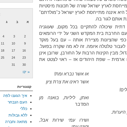
מייחסת לארץ ישראל שורה של תכונות מיסטיות
ל היא איננה מתייחסת לארץ ישראל כ"מולדתם"
א
ת אותם לגור בה.
א
ב
ג
 דתית שיכולה להתקיים בכל מקום, שעוגניה
 עם החרבת בית המקדש השני על ידי הרומאים
4
3
2
דות כפי שהציונות מציירת אותה – עם בעל מוקד
11
10
9
 לעבור טלטלה איומה. זה לא מה שקרה בפועל.
18
17
16
ול; מבין הקינות הרבות על החורבן, שרובן אינן
25
24
23
או ארמית – שפת היהודים אז – ראוי לצטט את
31
30
« ינו
או אשר נברא ומת!
אשר ראינו את צרת ציון
קטגוריות
ים!
איך הגענו לפה
ואתן, ליליות, בואנה מן
העם הנבחר
המדבר
כללי
היערות.
ללא גבולות
ושירו עמי שירות אבל,
מחאה וחברה
וקוננו עמי.