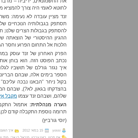
את החשמונאים, יריביה – מדבר 
לחוטא לאומי היה צורך להמציא מו
זנד מציין עובדה לא נעימה: משה
תסתפק בגבולותיה הנוכחיים של י
להסתפק בגבולות הצרים שלנו; חו
ההגיון ההיסטורי של הוצאתה ש
הלכות אל התחום הפרוע וחסר הג
הפרק האחרון של זנד עוסק במה 
נכתב הפוסט הזה. הוא בוחן אות
איך נגזר גורלם של תושביו לגלו
הספר בימים אלה, שבהם הבריוני
בקול ניחר "הבאנו נבכה עליכם"
בהצדקתו בגאון, לא?), שבהם המש
שלהם, ושבהם זנד עצמו
מקבל אי
הערה מנהלתית:
אתמול התקב
תרומה נוספת התקבלה קודם לכן. 
(יוסי גורביץ)
yossi
15 במאי 2012
איך הגענו
אם תרצו
,
בועז עברון
,
מיכאל בן ארי
,
מתי וא