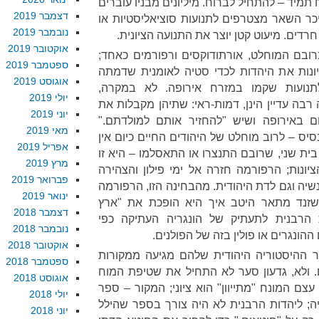
 תמיד – להתחיל לברוח. מיליונים מבניו עוברים
דצמבר 2019
יכר השאר מצטרפים לתנועות סוציאליסטיות או
נובמבר 2019
רדים. מיעוט קטן יוצר את התנועה הציונית.
אוקטובר 2019
ובם המוחלט, אורתודוקסים ורפורמים כאחד;
ספטמבר 2019
ונות את היהדות לכדי סטיה לאומנית שדמתה
אוגוסט 2019
תנועות שקמו במזרח אירופה. לא במקרה,
יולי 2019
ה רבה עדיין הינן, דמות-ראי: שתיהן מקבלות את
יוני 2019
ם באירופה ושיש "להחזיר אותם למולדתם."
מאי 2019
סיס – לרוב מוחלט של היהודים החיים כיום אין
אפריל 2019
ית שני, שרובם התנצרו או התאסלמו – היא זו
מרץ 2019
נות; הרפורמה חזרה אל ימי פילון והצהירה
פברואר 2019
יה וגם לדת היהודית. מהבחינה הזו, הרפורמה
ינואר 2019
 שזנד מתאר היטב איך היא הופכת את "ארץ
דצמבר 2018
הרבנית לתעתיק של הונגריה העתיקה כפי
נובמבר 2018
הונגרים או פולין בזה של הפולנים.
אוקטובר 2018
 ההיסטוריה היהודית שלהם מגיעה ממקורות
ספטמבר 2018
. ולא, גדעון סער לא התחיל את שטיפת המוח
אוגוסט 2018
 עצם המונח "מתייוון" הוא ציוני; המקור – ספר
יולי 2018
ה; ליהדות הרבנית לא היה צורך בספר שהילל
יוני 2018