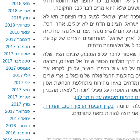
רק על "חוטאים." כדי להפוך את החוטא הדתי
מאי 2018
שגים שלא היו אומרים דבר לבני התקופה.
אפריל 2018
פכה "ארץ ישראל" לנשק בידי הציונות, היא לא
מרץ 2018
שראל. הציונים הדתיים לא יכולים, אחרי הכל,
פברואר 2018
בה עליהם להגיע מנהר מצרים אל נהר פרת. זה
ינואר 2018
ל "ארץ ישראל" מהתחומים הצרים של קביעת
דצמבר 2017
בול של הלאומנות הדתית.
נובמבר 2017
אוקטובר 2017
שאסור לדבר עליו: הנכבה, שביום הציון שלה
ספטמבר 2017
ה דרך תולדות הכפר שייח' אל מואניס, ומראה
אוגוסט 2017
ת על לא עוול בכפם. חשוב, על כן, לקרוא את
יולי 2017
ם בחולצות הרצל ואלה של מיכאל בן ארי שרים
יוני 2017
 (מדהים באיזו מהירות מתחלפת הכחשת אסון
מאי 2017
טרה אוסרת על פעילי "זוכרות" לצאת מהבניין
אפריל 2017
ום בדמות מעטפה עם חומר לבן
.
מרץ 2017
לה תרומה
בקרן הבעת הרצון הטוב והתודה
.
פברואר 2017
אני רוצה להודות בזאת לתורמים.
ינואר 2017
דצמבר 2016
 לפה
נובמבר 2016
יך הומצאה ארץ ישראל?
,
צחנת הציונות
,
רוחות העבר
,
שלמה זנד