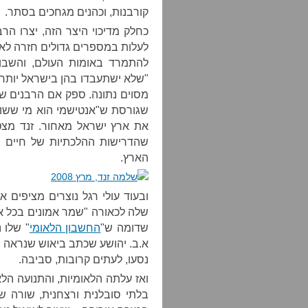
קורבנות, וכהנים מגחכים בסתר.
כחלק מדיכוי היצר הזה, יצרו הר
לעלות במספרים גדולים חזרה לאר
להתמרד באומות העולם, והשבוע
"שלא ישתעבדו בהן בישראל יותר מ
מסוים נתונה. ספק אם הרבנים ש
שגורסת ש"אנטישמי הוא מי ששונא
את ארץ ישראל מאחור. זנד מצ
שהדרישות ההלכתיות של חיים ב
הארץ.
ובעוד עולי רגל נוצרים מציפים 
שלה לכאורה "שמר אמונים בכל ארצ
שדומה ש"
החשבון הלאומי
" שלו 
א.ב. יהושע שכתב ביאוש שנראה ש
נסעו, לעתים קרובות, סביבה.
ואז עלתה הלאומיות, והתנועה הל
בלתי סובלנית ורצחנית, שורה של