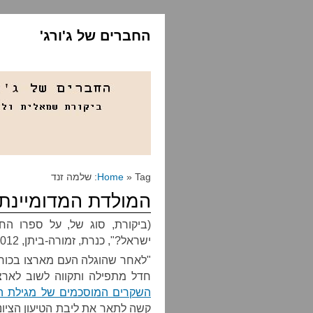
החברים של ג'ורג'
» Tag: שלמה זנד
Home
המולדת המדומיינת
(ביקורת, סוג של, על ספרו ה
ישראל?", כנרת, זמורה-ביתן, 2012)
"לאחר שהוגלה העם מארצו בכוח ה
חדל מתפילה ותקווה לשוב לארצ
השקרים המוסכמים של מגילת ה
קשה לתאר את ליבת הטיעון הציונ