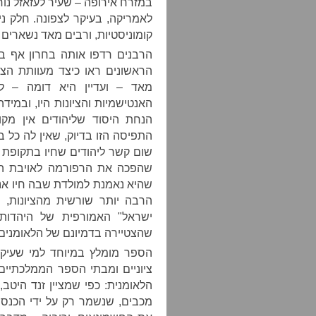
במזרח אירופה – שעיר לעזאזל נוח
לאמריקה, בעיקר לצפונה. חלק נ
קומוניסטיות, ורבים מאד נשארים ח
הרבנים רדפו אותה בחרון אף בר
הראשונים ראו כיצד מעוותת הצי
מאד – ועדיין היא דומה – ל
האנטישמיות והציונות היו, ובמיד
הנחת היסוד שליהודים אין מקו
התפיסה הזו בדיוק, שאין לה כל ב
שום קשר ליהודים שחיו בתקופת ב
שהפכה את הרפורמה לאויבת הציו
שהיא נאמנת למולדת שבה חיו אנש
הרבה יותר שורשית מהציונות,
ישראל" האמורפית של היהדות 
שהצטיירה בדמיונם של הלאומנים ה
הספר מומלץ במיוחד למי שעיקר
ציוניים ומבתי הספר הממלכתיים
הלאומנית: כפי שמציין זנד היטב,
מכבים, שנשמר רק על ידי הכנסי