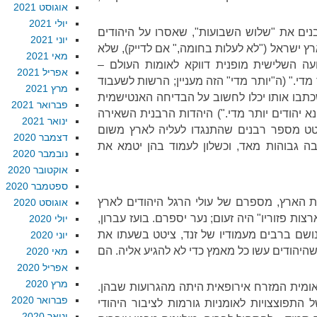
אוגוסט 2021
יולי 2021
בנים את "שלוש השבועות", שאסרו על היהודים
יוני 2021
ץ ישראל ("לא לעלות בחומה," אם לדייק), שלא
מאי 2021
ה השלישית מופנית דווקא לאומות העולם –
אפריל 2021
די." (ה"יותר מדי" הזה מעניין; הרשות לשעבוד
מרץ 2021
כתבו אותו יכלו לחשוב על הבדיחה האנטישמית
פברואר 2021
 יהודים יותר מדי.") היהדות הרבנית השאירה
ינואר 2021
טט מספר רבנים שהתנגדו לעליה לארץ משום
דצמבר 2020
ה גבוהות מאד, וכשלון לעמוד בהן יטמא את
נובמבר 2020
אוקטובר 2020
ספטמבר 2020
את הארץ, מספרם של עולי הרגל היהודים לארץ
אוגוסט 2020
ות פזוריו" היה זעום; נער יספרם. בועז עברון,
יולי 2020
נושם ברבים מעמודיו של זנד, ציטט בשעתו את
יוני 2020
היהודים עשו כל מאמץ כדי לא להגיע אליה. הם
מאי 2020
אפריל 2020
מרץ 2020
אומית המזרח אירופאית היתה מהגרועות שבהן.
פברואר 2020
 התפוצצויות לאומניות גורמות לציבור היהודי
ינואר 2020