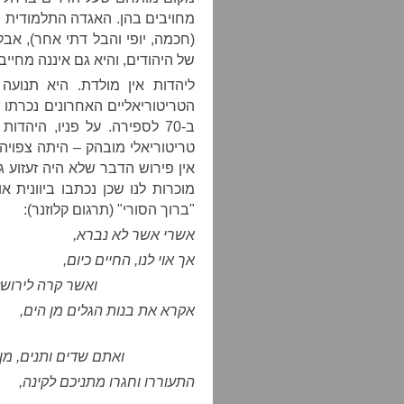
מחויבים בהן. האגדה התלמודית 
(חכמה, יופי והבל דתי אחר), אב
של היהודים, והיא גם איננה מחייב
ליהדות אין מולדת. היא תנועה
הטריטוריאליים האחרונים נכרתו
ב-70 לספירה. על פניו, היה
טריטוריאלי מובהק – היתה צפויה
אין פירוש הדבר שלא היה זעזוע גד
מוכרות לנו שכן נכתבו ביוונית 
"ברוך הסורי" (תרגום קלוזנר):
אשרי אשר לא נברא,
אך אוי לנו, החיים כיום,
ואשר קרה לירושל
אקרא את בנות הגלים מן הים,
ואתם שדים ותנים, מן 
התעוררו וחגרו מתניכם לקינה,