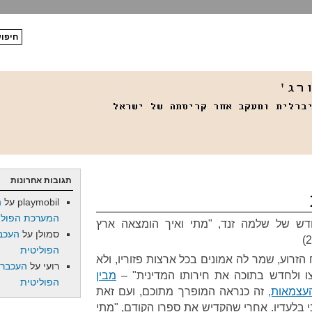
תגובות אחרונות
playmobil
על
ה
המערכת הפולי
חדש של שלמה זנד, "מתי ואיך הומצאה ארץ
סמולן
על
העכב
הפוליטית
זרוע, שמר לה אמונים בכל ארצות פזוריו, ולא
רועי
על
העכברו
ו ולחדש בתוכה את חירותו המדינית" –
מבין
הפוליטית
עצמאות,
זה כנראה המופרך מתוכם, ועם זאת
י בלעדיו. אחרי שהקדיש את ספרו הקודם, "מתי