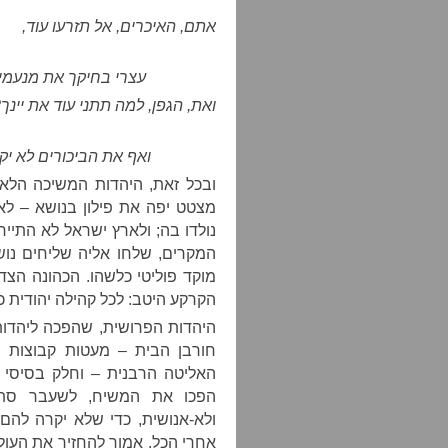
אתם, האיכרים, אל תזרעו עוד,
עצרי בחיקך את מנעמי-מ
ואת, הגפן, למה תתני עוד את יינך
ואף את הביכורים לא יק
ובכל זאת, היהדות המשיכה הלאה
מצטט יפה את פילון בנושא – לא
נולדו בה; ולארץ ישראל לא התייח
המקרים, שלחו אליה שליחים נוש
מוקד פוליטי כלשהו. הכהונה הצד
הקרקע היטב: לכל קהילה יהודית 
היהדות הפרושית, שהפכה ליהדו
חורבן הבית – מעטות קבוצות ה
האליטה הרבנית – וחלק בסיסי מ
הפכו את המשיח, לשעבר סתם
ולא-אנושית, כדי שלא יקרה להם
אחרי הכל, אמור להחזיר את העול