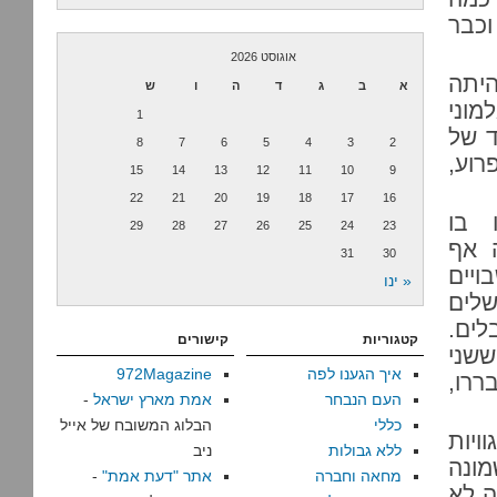
וכבר
אוגוסט 2026
יתה
א
ב
ג
ד
ה
ו
ש
מוני
1
ד של
8
7
6
5
4
3
2
רוע,
15
14
13
12
11
10
9
22
21
20
19
18
17
16
 בו
29
28
27
26
25
24
23
 אף
31
30
ויים
« ינו
שלים
לים.
קטגוריות
קישורים
שני
איך הגענו לפה
972Magazine
ררו,
העם הנבחר
אמת מארץ ישראל
-
כללי
הבלוג המשובח של אייל
ויות
ללא גבולות
ניב
ו שמונה
מחאה וחברה
אתר "דעת אמת"
-
ה לא