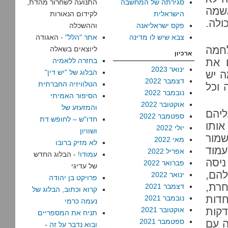
סגירתה של המחשבה
התנועה לשחרור מהדת,
שמה
הישראלית
לקידום הנאורות
לה.
פקס ישראליאנה
וההשכלה
צבא שיש לו מדינה
אתר "הלל"
- האגודה
לחמה
ליוצאים בשאלה
ארכיון
 את
בחזרה ללאמיה
ינואר 2023
הבלוג של "יש דין"
ה יש
דצמבר 2022
הטלוויזיה החברתית
 וכל
נובמבר 2022
הסיפור האמיתי
אוקטובר 2022
והמזעזע של
ליהם
ספטמבר 2022
חדו"ש – לחופש דת
אותו
יולי 2022
ושוויון
ת היה שמור
מאי 2022
לא מזיק ברובו
 לעמוד
אפריל 2022
עמודו!
- הבלוג החדש
יסה
פברואר 2022
של עדיגי
להם,
ינואר 2022
פרויקט בן יהודה
חרת,
דצמבר 2021
קרוא וכתוב, הבלוג של
חדות
נובמבר 2021
נעמה כרמי
דקות
אוקטובר 2021
תניח את המספריים
ספטמבר 2021
ה עם
ובוא נדבר על זה
-