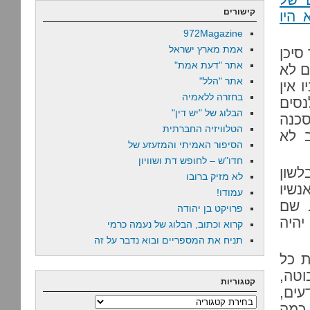
קישורים
שלא היו
972Magazine
אמת מארץ ישראל
סיכן
אתר "דעת אמת"
ם לא
אתר "הלל"
 אין
בחזרה ללאמיה
נסים
הבלוג של "יש דין"
סכנה
הטלוויזיה החברתית
ב לא
הסיפור האמיתי והמזעזע של
חדו"ש – לחופש דת ושוויון
שון
לא מזיק ברובו
נשיו
עמודו!
. שם
פרויקט בן יהודה
יהיה
קרוא וכתוב, הבלוג של נעמה כרמי
תניח את המספריים ובוא נדבר על זה
ת כל
וטה,
קטגוריות
עים,
קטגוריות
כמה