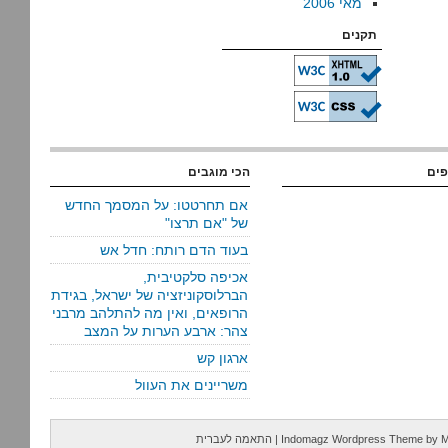
מאי 2006
תקנים
פים
הכי מוגבים
אם תחרטטו: על המסמך החדש
של "אם תרצו"
בעוד הדם רותח: חדל אש
אכיפה סלקטיבית,
הברלוסקוניזציה של ישראל, בגידת
הרופאים, ואין מה להתלהב מרבני
צהר: ארבע הערות על המצב
ארגון קש
משריינים את העוול
M
by
Indomagz Wordpress Theme
|
התאמה לעברית