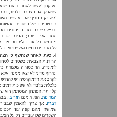
העיקרון 'עשה לאחרים את שנעשה 
שנאבק נגד הצהרת בלפור, כתב
"לא רק תחריף את הקשיים העומד
חירויותיהם של היהודים המשוחר
תביא ליצירת מדינה יהודית ה
המדיוואלי ביותר; מדינה שכת
מתמשכת ליהודים וליהדות. אכן, 
על מבחנים דתיים וגזעיים; ואין כ
4.
כעת, לאחר שנחשף כי הציב
הרודנות הצבאית בשטחים לסחוט 
לימונדה. ההיסטוריה מלמדת כי
וטירוף מדיני לא יצאו ממנה, אל
לקרב את הדמוקרטיה יש להחיש א
כלכלית בלבד ולא שפיכות דמים כ
קל יותר. הפתרון המסתמן הוא של
המדינות
. הוא אומנם
חזר בו
, בב
דבריו
, אך צריך להאמין שבבירו
שמישהו מהם קונה עוד תכסיס 
השקרים שלו עובדים רק על הציבו