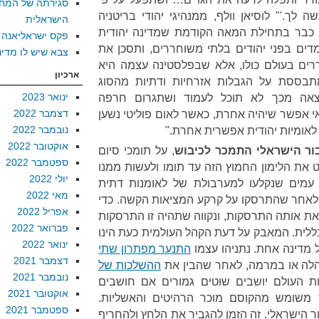
סגירתה של המח
לך.'" לוסיאן וולף, ממנהיגי יהודי בריטניה
הישראלית
 כבר בתחילת המאה הקודמת שמדינה יהודית
פקס ישראליאנה
ים בפני יהודים בלתי משוחררים, ותסכן את
צבא שיש לו מדינ
רים בעולם כולו, אלא שבפלסטינה עצמה היא
ארכיון
מתבססת על הגבלות אזרחיות ודתיות מהסוג
ינואר 2023
וצאה מכך לא תוכל לעמוד ושתגרום חרפה
דצמבר 2022
אי אפשר שיהיה אחרת, כאשר לאום פוליטי נשען
נובמבר 2022
ל לאומיות יהודית אפשרית אחרת."
אוקטובר 2022
ור הישראלי התמכר לכיבוש
, על תומכי סיום
ספטמבר 2022
את הלימון החמוץ הזה עד תומו ולעשות ממנו
יולי 2022
 עמים שנקלעו למערבולת של לאומנות דתית
מאי 2022
א לאחר שהתרסקו על קרקע המציאות הקשה. כדי
אפריל 2022
ת אותה התרסקות, ונקווה שתהיה זו התרסקות
פברואר 2022
ללית. המאבק על דעת הקהל העולמית כעת הינו
ינואר 2022
 מדינה אחת. נתניהו עצמו
התנער מפתרון שתי
דצמבר 2021
הלה או במרמה, לאחר שהבין את
ההשלכות של
נובמבר 2021
ת העולם יושבים שוטים גמורים אם חושבים
אוקטובר 2021
משומש מהקוסם מוכר הרהיטים והאשליות.
ספטמבר 2021
ר הישראלי. זה הזמן להגביר את הלחץ ולהחריף