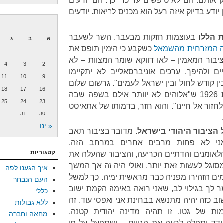
 אותם. הם לא טיפשים עד כדי כך. הם יודעים
דע בדיוק איזה רעל הוא מכניס לריאות. יודעים
א
 הללו
בעוצמות חזקות מבעבר. השר לשעבר
א
ב
ג
ה המזרחית מהשמאל
כשקבע כי הימין תופס את
יבור המאמין – לאו דווקא שומר המצוות – לא
4
3
2
ם ולהיפך. ערכים אוניברסאליים לא יתקיימו
11
10
9
 קודש לחול ובין ישראל לעמים". גרשום שלום
18
17
16
ניבא למרחוק כשכתב עוד בשנת 1926 ש"אלוהים לא יוותר אילם בשפה שבה
25
24
23
חזור אל חיינו". והוא חזר, בדמותו של אתאיסט
31
30
« ינו
 הציבור היהודי בישראל
. מדובר בציבור תאב
ומני לא פחות מרבים אחרים במרחב הזה.
קטגוריות
הלאומנים והדתיים הכריעה, והציבור שהעלה את
כבר לא יהיה מסוגל לעשות זאת יותר. ואולי היה זה אך המשך
איך הגענו לפה
מים הזהירו מפניה כבר מראשית ימיה. כך למשל
העם הנבחר
 לך בגילוי לב, שאני רואה באימה הקמת ישוב
כללי
ישוב כזה יהיה מתנשא בבחינת אני ואפסי עוד. זה
ללא גבולות
ות של גטו. זו תהיה מדינה יהודית קטנה,
מחאה וחברה
ודד ותפלה לרעה את הגויים… ושתפעל על פי