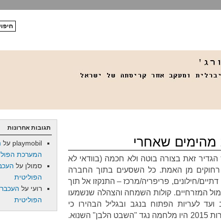
תגובות אחרונות
 מהימים שאחרי
playmobil
על
ה
המערכת הפולי
 הגדיר זאת בצורה בוטה ולא חכמה (בוודאי לא
סמולן
על
העכב
ו רחוקים מן האמת. כל השסעים בתוך החברה
הפוליטית
דתיים/חילונים, פריפריה/מרכז – התנקזו אל תוך
רועי
על
העכברו
ול המזרחיים. קולות השמחה והצהלה שנשמעו
הפוליטית
ועד לעריות הפתוח בנגב ובגליל הבהירו כי
מבחינתו של הציבור המזרחי בחירות 2015 היו מלחמה נגד "השבט הלבן" השנוא.