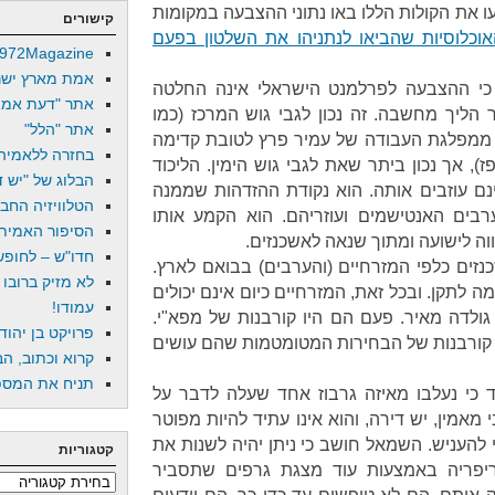
 את הקולות הללו באו נתוני ההצבעה במקומות
קישורים
אוכלוסיות שהביאו לנתניהו את השלטון בפעם
972Magazine
אמת מארץ ישר
 כי ההצבעה לפרלמנט הישראלי אינה החלטה
אתר "דעת אמת
 הליך מחשבה. זה נכון לגבי גוש המרכז (כמו
אתר "הלל"
ממפלגת העבודה של עמיר פרץ לטובת קדימה
בחזרה ללאמיה
, אך נכון ביתר שאת לגבי גוש הימין. הליכוד
הבלוג של "יש די
נם עוזבים אותה. הוא נקודת ההזדהות שממנה
הטלוויזיה החב
רבים האנטישמים ועוזריהם. הוא הקמע אותו
הסיפור האמיתי
ה לישועה ומתוך שנאה לאשכנזים.
חדו"ש – לחופש 
נזים כלפי המזרחיים (והערבים) בבואם לארץ.
לא מזיק ברובו
ה לתקן. ובכל זאת, המזרחיים כיום אינם יכולים
עמודו!
לדה מאיר. פעם הם היו קורבנות של מפא"י.
פרויקט בן יהוד
 קורבנות של הבחירות המטומטמות שהם עושים
קרוא וכתוב, הב
תניח את המספר
 כי נעלבו מאיזה גרבוז אחד שעלה לדבר על
 מאמין, יש דירה, והוא אינו עתיד להיות מפוטר
להעניש. השמאל חושב כי ניתן יהיה לשנות את
קטגוריות
פריה באמצעות עוד מצגת גרפים שתסביר
קטגוריות