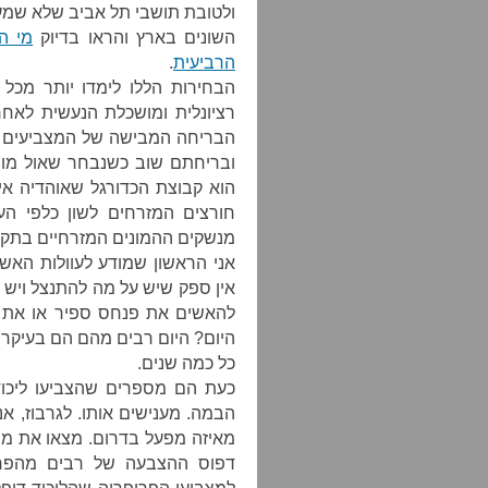
ולטובת תושבי תל אביב שלא שמעו
השונים בארץ והראו בדיוק
מי ה
הרביעית
.
הבחירות הללו לימדו יותר מכל
רציונלית ומושכלת הנעשית לאחר
הבריחה המבישה של המצביעים 
ובריחתם שוב כשנבחר שאול מופז)
הוא קבוצת הכדורגל שאוהדיה אי
חורצים המזרחים לשון כלפי הע
מנשקים ההמונים המזרחיים בתקוו
אני הראשון שמודע לעוולות האשכ
אין ספק שיש על מה להתנצל ויש מ
להאשים את פנחס ספיר או את גו
היום? היום רבים מהם הם בעיקר
כל כמה שנים.
כעת הם מספרים שהצביעו ליכוד
הבמה. מענישים אותו. לגרבוז, אני
מאיזה מפעל בדרום. מצאו את מי 
דפוס ההצבעה של רבים מהפרי