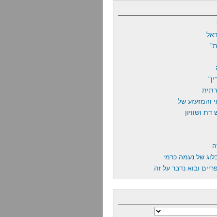
אל
"
ן"
רתית
 והמזעזע של
דת ושוויון
ה
לוג של נעמה כרמי
יים ובוא נדבר על זה