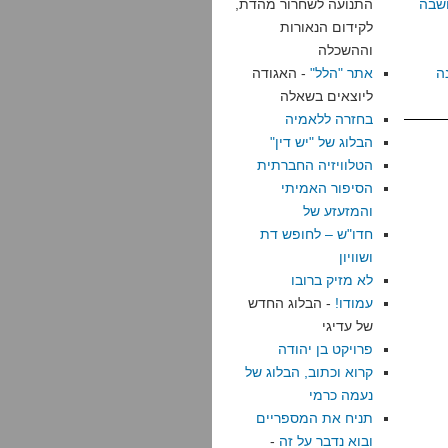
שבה
התנועה לשחרור מהדת,
לקידום הנאורות
וההשכלה
ה
אתר "הלל"
- האגודה
ליוצאים בשאלה
בחזרה ללאמיה
הבלוג של "יש דין"
הטלוויזיה החברתית
הסיפור האמיתי
והמזעזע של
חדו"ש – לחופש דת
ושוויון
לא מזיק ברובו
עמודו!
- הבלוג החדש
של עדיגי
פרויקט בן יהודה
קרוא וכתוב, הבלוג של
נעמה כרמי
תניח את המספריים
ובוא נדבר על זה
-