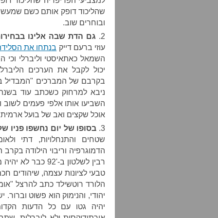
למצביעי הפריפריה שהליכוד דופק
שהליכוד דופק אותם כשם שמעשן יו
ובוחרים שוב.
2.
גם הדת שבה אלינו בבחירות
עוזי ברעם דייק
בנתחו את הסליד
השמאל כאתאיסטי וליברלי וכי הצ
יכול לקבל את הערכים הליברליי
בקרבם של המברכים "המבדיל בין
השביעו אותו אלפי פעמים לשוב ול
אוכל שקצים ואב של בועל ארמית.
3.
בסופו של יום נחשפו פניו של
שטחים והתנחלויות, דתי ולא
הדמוגרפיה וריבוי הילודה בקרב 
רבין לשלטון ב-'92 
טבעי לציונות עצמה, שיהודים חכ
הלורד רוטשילד כתב להרצל "אומר
יהודי, והנימוק הוא פשוט וברור. 
יהיה גטו עם כל הדעות הקדומ
אורתודוקסית ולא ליברלית, שתב