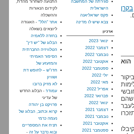
סגירתה של המחשבה
התנועה לשחרור מהדת,
בקרן
הישראלית
לקידום הנאורות
.
פקס ישראליאנה
וההשכלה
צבא שיש לו מדינה
אתר "הלל"
- האגודה
ליוצאים בשאלה
ארכיון
בחזרה ללאמיה
ינואר 2023
הבלוג של "יש דין"
דצמבר 2022
הטלוויזיה החברתית
נובמבר 2022
הסיפור האמיתי
הוא
אוקטובר 2022
והמזעזע של
ספטמבר 2022
חדו"ש – לחופש דת
יולי 2022
קור
ושוויון
מאי 2022
ימות
לא מזיק ברובו
אפריל 2022
ובשי
עמודו!
- הבלוג החדש
פברואר 2022
שהם
של עדיגי
ינואר 2022
פרויקט בן יהודה
לעבר
דצמבר 2021
קרוא וכתוב, הבלוג של
זכרו
נובמבר 2021
נעמה כרמי
אוקטובר 2021
תניח את המספריים
יבלו
ספטמבר 2021
ובוא נדבר על זה
-