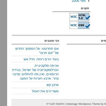
מאי 2006
תקנים
פים
הכי מוגבים
אם תחרטטו: על המסמך החדש
של "אם תרצו"
בעוד הדם רותח: חדל אש
אכיפה סלקטיבית,
הברלוסקוניזציה של ישראל, בגידת
הרופאים, ואין מה להתלהב מרבני
צהר: ארבע הערות על המצב
ארגון קש
משריינים את העוול
M
by
Indomagz Wordpress Theme
|
התאמה לעברית