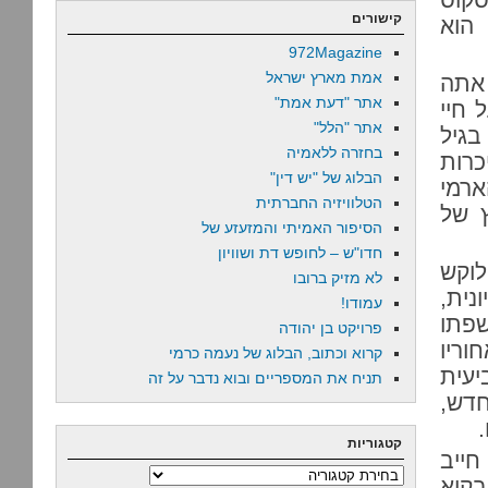
קישורים
 הוא
972Magazine
אמת מארץ ישראל
 אתה
אתר "דעת אמת"
 חיי
אתר "הלל"
בגיל
בחזרה ללאמיה
כרות
הבלוג של "יש דין"
ארמי
הטלוויזיה החברתית
ץ של
הסיפור האמיתי והמזעזע של
חדו"ש – לחופש דת ושוויון
לוקש
לא מזיק ברובו
נית,
עמודו!
פתו
פרויקט בן יהודה
ריו
קרוא וכתוב, הבלוג של נעמה כרמי
יעית
תניח את המספריים ובוא נדבר על זה
דש,
קטגוריות
חייב
קטגוריות
בקיא