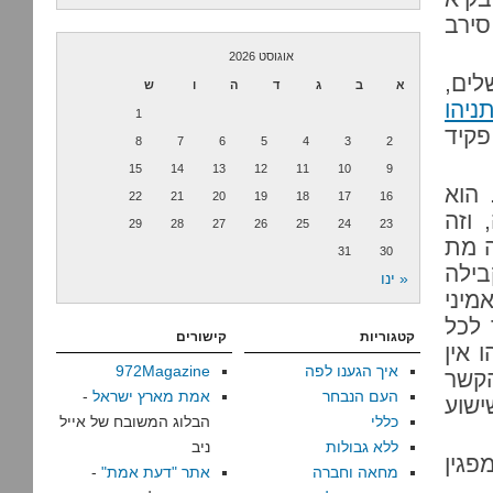
סירב
אוגוסט 2026
לים,
א
ב
ג
ד
ה
ו
ש
ניהו
1
פקיד
8
7
6
5
4
3
2
15
14
13
12
11
10
9
 הוא
22
21
20
19
18
17
16
 וזה
29
28
27
26
25
24
23
ה מת
31
30
בילה
« ינו
מיני
 לכל
קטגוריות
קישורים
 אין
איך הגענו לפה
972Magazine
הקשר
העם הנבחר
אמת מארץ ישראל
-
ישוע
כללי
הבלוג המשובח של אייל
ללא גבולות
ניב
פגין
מחאה וחברה
אתר "דעת אמת"
-