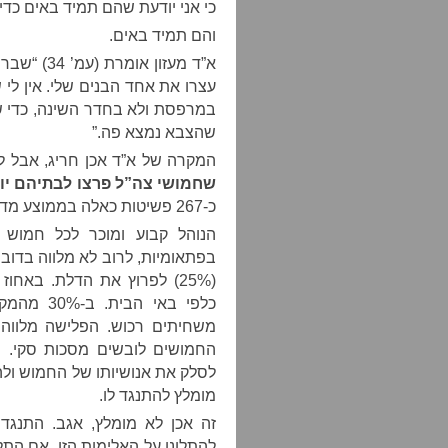
כי אני יודעת שהם תמיד באים כדי 
והם תמיד באים.
א”ד מעזון 
עצרו את אחד הבנים שלי. אין לי 
במרפסת ולא בחדר השינה, כדי שנ
שהצבא נמצא פה.”
המקרה של א”ד אכן חריג, אבל ל
שחמושי צה”ל פרצו לבתיהם י
כ-267 פשיטות כאלה בממוצע מדי חודש, קרי כמעט תשע מדי לילה.
הנוהל קבוע ומוכר לכל חמוש 
בפתאומיות, לרוב לא מלווה בדוב
(25%) לפרוץ את הדלת. באח
כלפי באי 
משחיתים רכוש. הפלישה מלווה 
החמושים לובשים מסכות סקי. ה
לסלק את אנושיותו של החמוש ולהד
מומלץ להתנגד לו.
זה אכן לא מומלץ, אגב. התנגדו
להתלונן על האלימות הזו. אם הת