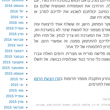
ספטמבר 2016
 הייתם מגיבים אם חמוש במסיכה היה מעיר, עם
אוגוסט 2016
לה. הרחיבו את האמפתיה האנושית שלכם גם
יולי 2016
כמיטב יכולתכם לשכנע את ילדיכם לסרב או
יוני 2016
א יהיו שם.
מאי 2016
ר המתוק, הישן, זה ששלח אותי לרצועת עזה
אפריל 2016
ם מצפוני יכול לעשות שינוי. לא במערכת הזו,
מרץ 2016
ל. את המערכת הזו צריך לנתץ. אל תהיו חלק
פברואר 2016
לילדיכם להתחמק ממנה. זה אפשרי היום. אל
ינואר 2016
וץ לחלומותיו של ילד אחר.
דצמבר 2015
מו פלישה סורית או מצרית. הימים האלה עברו
נובמבר 2015
ונה כלי טרור כנגד אוכלוסיה כבושה. אל תשלו
אוקטובר 2015
ספטמבר 2015
אוגוסט 2015
חרון התקבלו מספר תרומות ב
קרן הבעת הרצון
יולי 2015
זאת לתורמים.
יוני 2015
מאי 2015
אפריל 2015
ליאנה
מרץ 2015
ראלית
,
יש דין
,
פלישות לבתים
,
רופאים לזכויות אדם
,
שוברים
פברואר 2015