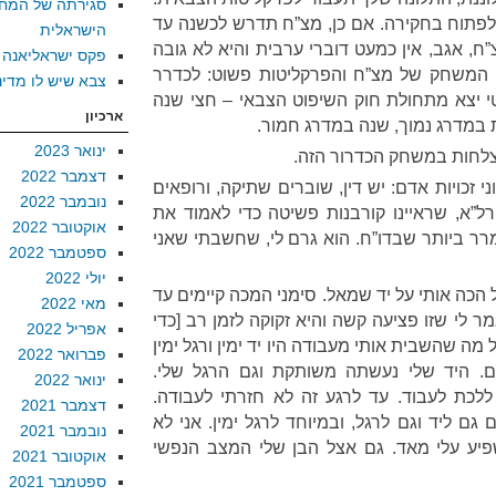
סגירתה של המח
לפתוח בחקירה. אם כן, מצ”ח תדרש לכשנה עד
הישראלית
ח, אגב, אין כמעט דוברי ערבית והיא לא גובה
פקס ישראליאנה
. המשחק של מצ”ח והפרקליטות פשוט: לכדרר
צבא שיש לו מדינ
 יצא מתחולת חוק השיפוט הצבאי – חצי שנה
ארכיון
במדרג נמוך, שנה במדרג חמור.
ינואר 2023
צלחות במשחק הכדרור הזה.
דצמבר 2022
 זכויות אדם: יש דין, שוברים שתיקה, ורופאים
נובמבר 2022
רל”א, שראיינו קורבנות פשיטה כדי לאמוד את
אוקטובר 2022
ר ביותר שבדו”ח. הוא גרם לי, שחשבתי שאני
ספטמבר 2022
יולי 2022
ל הכה אותי על יד שמאל. סימני המכה קיימים עד
מאי 2022
ר לי שזו פציעה קשה והיא זקוקה לזמן רב [כדי
אפריל 2022
 מה שהשבית אותי מעבודה היו יד ימין ורגל ימין
פברואר 2022
. היד שלי נעשתה משותקת וגם הרגל שלי.
ינואר 2022
לכת לעבוד. עד לרגע זה לא חזרתי לעבודה.
דצמבר 2021
ם ליד וגם לרגל, ובמיוחד לרגל ימין. אני לא
נובמבר 2021
פיע עלי מאד. גם אצל הבן שלי המצב הנפשי
אוקטובר 2021
ספטמבר 2021