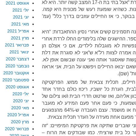
עדות ילדים מס’ 13 של רל”א אומרת “אצל בתי בת ה-17 המצב קשה יותר. היא לא
אוגוסט 2021
ות. כשהיא שומעת רעש של מכונית היא קמה.
יולי 2021
יא חוזרת לישון ב-04:30-05:00 בבוקר, כי אז החיילים עוזבים בדרך כלל” (עמ’
יוני 2021
מאי 2021
אפריל 2021
נה תסמינים קשים אחרי נסיון ההתאבדות: “היא
מרץ 2021
ספר. ההישגים שלה בלימודים החלו לרדת אחרי
פברואר 2021
פשיות לא מוגבלות לילדים, אם כי אצלם הן
ינואר 2021
ה אמרה לצוות רל”א ש”אני לא סוגרת את דלת
דצמבר 2020
שות שאסגור אותה ואני עונה שבשום אופן לא.
נובמבר 2020
 שאם יבואו החיילים ויפשטו על הבית, אני אראה
אוקטובר 2020
ת” (שם).
ספטמבר 2020
 חיילים, תכלית צבאית של ממש. הפרקטיקה
אוגוסט 2020
בית, הערת כל יושביו, ריכוז כולם בחדר אחד
יולי 2020
ן אליהם, ואז שרטוט חדרי הבית ו/או צילום של
יוני 2020
משמעות, כי פעם אחר פעם המידע לא מועבר
מאי 2020
במעלה שרשרת הפיקוד אלא נזנח או מושמד. עצם העובדה ש-64% מהנפגעים
אפריל 2020
ר מפעם אחת מעידה על העדר תכלית צבאית.
מרץ 2020
ני שוברים שתיקה את פרקטיקת המיפויים: “זה
פברואר 2020
חור כל בית שרציתי. כמו שבודקים את הרוח –
ינואר 2020