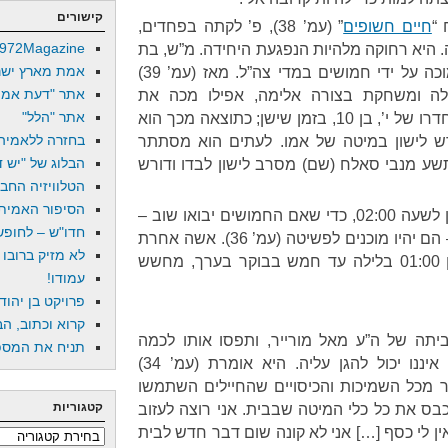
קישורים
 “
חיים חשופים
” (עמ’ 38), פ’ לקתה בפחדים,
972Magazine
 היא רחוקה מלהיות הנפגעת היחידה. מ”ש, בת
אמת מארץ ישר
שנתיים וחצי, ראתה את אביה מוכה על ידי חמושים במדי צה”ל. מאז (עמ’ 39)
אתר "דעת אמת
ה ומשחקת בצורה אלימה, אפילו מכה את
אתר "הלל"
האופניים שלה.” חמושים פלשו לחדרו של י’, בן 10, בזמן שישן; כתוצאה מכך הוא
בחזרה ללאמיה
 לישון במיטה של אמו. לעתים הוא מסתתר
הבלוג של "יש די
עמ’ 38). ילד בן תשע מנבי סאלח (שם) מסרב לישון לבדו ודורש
הטלוויזיה החב
הסיפור האמיתי
משפחה אחרת מכוונת את השעון לשעה 02:00, כדי שאם החמושים יבואו שוב –
חדו"ש – לחופש 
והם באים שוב, ולעתים תכופות – הם יהיו מוכנים לפשיטה (עמ’ 36). אשה אחרת
לא מזיק ברובו
מדווחת (עמ’ 35) שהיא ערה בין 01:00 בלילה עד חמש בבוקר בערך, מחשש
עמודו!
פרויקט בן יהוד
קרוא וכתוב, הב
ה”ל לביתה של ה”ע מאל מורייר, ותפסו אותו לכמה
תניח את המספר
שעות. ה”ע מודעת לכך שביתה איננו יכול להגן עליה. היא אומרת (עמ’ 34)
טר מכל השמיכות והכיסויים שהחיילים השתמשו
קטגוריות
כבס את כל כלי המיטה שבבית. אני רוצה לעזוב
ן לי כסף […] אני לא קונה שום דבר חדש לבית
קטגוריות