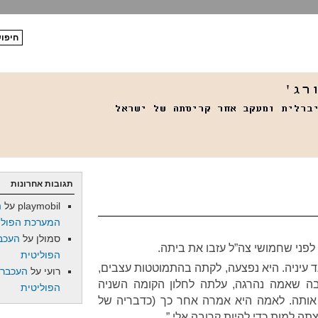
תגובות אחרונות
playmobil
על
ה
המערכת הפולי
סמולן
על
העכב
לפני שחמושי צה”ל עזבו את ביתה.
הפוליטית
 עיניה. היא נפצעה, לקתה בהתמוטטות עצבים,
רועי
על
העכברו
בה שאמה נהרגה, עלתה לחלון הקומה השניה
הפוליטית
 אותה. לאמה היא אמרה אחר כך (כדבריה של
ה למות כדי להיות קרובה אלי.”