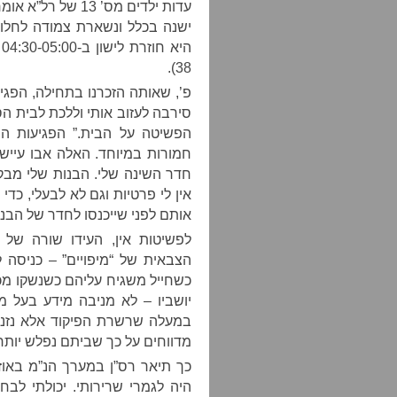
ישנה בכלל ונשארת צמודה לחלונ
ה
38).
פ’, שאותה הזכרנו בתחילה, הפגי
סירבה לעזוב אותי וללכת לבית ה
הפשיטה על הבית.” הפגיעות הנ
חמורות במיוחד. האלה אבו עייש
חדר השינה שלי. הבנות שלי מבק
אין לי פרטיות וגם לא לבעלי, כדי
אותם לפני שייכנסו לחדר של הבנו
לפשיטות אין, העידו שורה של
הצבאית של “מיפויים” – כניסה ל
כשחייל משגיח עליהם כשנשקו מכוו
יושביו – לא מניבה מידע בעל 
מדווחים על כך שביתם נפלש יות
כך תיאר רס”ן במערך הנ”מ באוז
היה לגמרי שרירותי. יכולתי לב