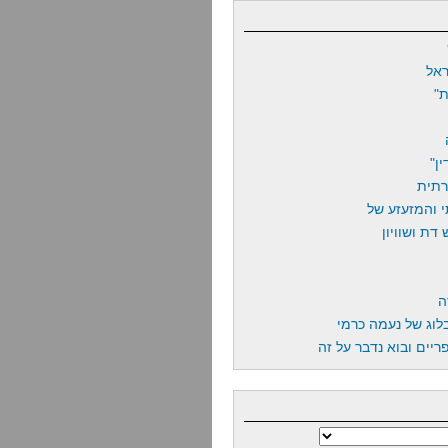
אל
"
ן"
רתית
 והמזעזע של
דת ושוויון
ה
לוג של נעמה כרמי
יים ובוא נדבר על זה