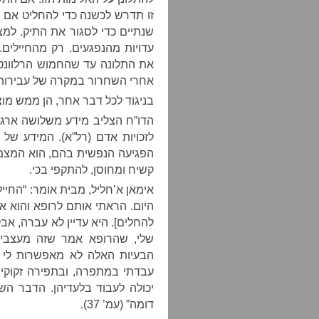
זו תדרש לכשנה כדי להחליט אם 
שנתיים כדי לסגור את התיק. למצ”
עדויות מהנפגעים. רק מהחיילים
את התלונה עד שהחמוש הרלוונטי
אחרי השחרור במקרה של עבירות 
בניגוד לכל דבר אחר, הן ממש מו
הדו”ח הצליב מידע משלושה ארגוני
לזכויות אדם (רל”א). המידע של 
הפגיעה הנפשית בהם, הוא המצמר
קשיח ומחוסן, להתקפי בכי.
אימאן א’חליל, מבית אומר: “החיי
היום. הראתי אותם לרופא והוא אמ
להחלים]. היא עדיין לא עברה, אבל
שלי, שהרופא אמר שזה מעצבים
הבעיות האלה לא מאפשרות לי ל
עבדתי במתפרה, ובתפירה זקוקים ג
יכולה לעבוד בלעדיהן. הדבר הש
דומה” (עמ’ 37).