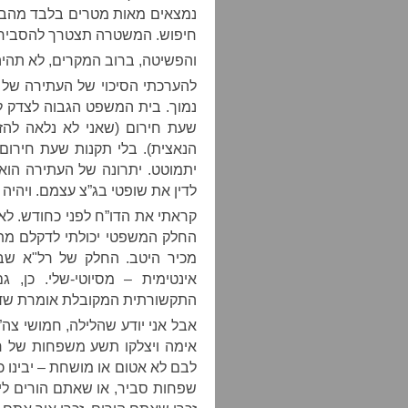
נמצאים מאות מטרים בלבד מהבתי
חיפוש. המשטרה תצטרך להסביר 
והפשיטה, ברוב המקרים, לא תהיה ב
להערכתי הסיכוי של העתירה של י
נמוך. בית המשפט הגבוה לצדק ל
שעת חירום (שאני לא נלאה להזכ
הנאצית). בלי תקנות שעת חירו
יתמוטט. יתרונה של העתירה הוא
לדין את שופטי בג”צ עצמם. ויהיה 
קראתי את הדו”ח לפני כחודש. לא 
החלק המשפטי יכולתי לדקלם מתו
מכיר היטב. החלק של רל"א שב
אינטימית – מסיוטי-שלי. כן, 
התקשורתית המקובלת אומרת שדו”ח
אבל אני יודע שהלילה, חמושי צה
אימה ויצלקו תשע משפחות של ח
לבם לא אטום או מושחת – יבינו כ
שפחות סביר, או שאתם הורים לי