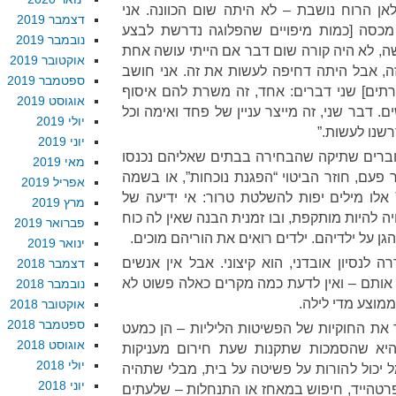
אן הרוח נושבת – לא היתה שום הכוונה. אני
דצמבר 2019
מכסה [כמות מיפויים שהפלוגה נדרשת לבצע
נובמבר 2019
שה, לא היה קורה שום דבר אם הייתי עושה אחת
אוקטובר 2019
זה, אבל היתה דחיפה לעשות את זה. אני חושב
ספטמבר 2019
תים] שני דברים: אחד, זה משרת להם איסוף
אוגוסט 2019
ם. דבר שני, זה מייצר עניין של פחד ואימה וכל
יולי 2019
רשנו לעשות.”
יוני 2019
וברים שתיקה שהבחירה בבתים שאליהם נכנסו
מאי 2019
פעם, חוזר הביטוי “הפגנת נוכחות”, או בשמה
אפריל 2019
 אלו מילים יפות להשלטת טרור: אי ידיעה של
מרץ 2019
 להיות מותקפת, ובו זמנית הבנה שאין לה כוח
פברואר 2019
הגן על ילדיהם. ילדים רואים את הוריהם מוכים.
ינואר 2019
לנסיון אובדני, הוא קיצוני. אבל אין אנשים
דצמבר 2018
אותם – ואין לדעת כמה מקרים כאלה פשוט לא
נובמבר 2018
מוצע מדי לילה.
אוקטובר 2018
ספטמבר 2018
 את החוקיות של הפשיטות הליליות – הן כמעט
אוגוסט 2018
 היא שהסמכות שתקנות שעת חירום מעניקות
יולי 2018
 יכול להורות על פשיטה על בית, מבלי שתהיה
יוני 2018
פרטהייד, חיפוש במאחז או התנחלות – שלעתים