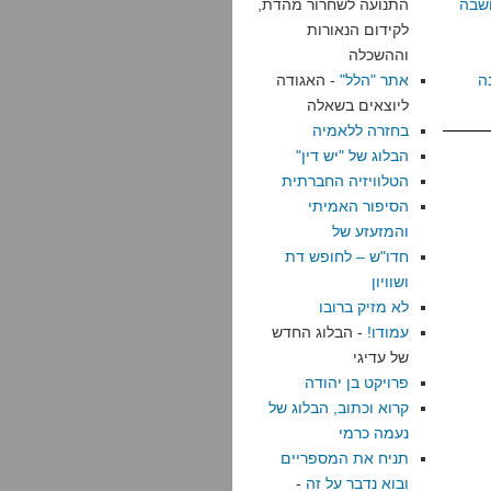
שבה
התנועה לשחרור מהדת,
לקידום הנאורות
וההשכלה
ה
אתר "הלל"
- האגודה
ליוצאים בשאלה
בחזרה ללאמיה
הבלוג של "יש דין"
הטלוויזיה החברתית
הסיפור האמיתי
והמזעזע של
חדו"ש – לחופש דת
ושוויון
לא מזיק ברובו
עמודו!
- הבלוג החדש
של עדיגי
פרויקט בן יהודה
קרוא וכתוב, הבלוג של
נעמה כרמי
תניח את המספריים
ובוא נדבר על זה
-