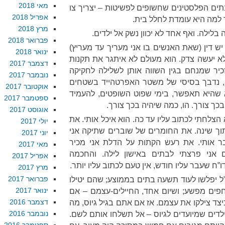
מאי 2018
ם הפלסטינים שחשופים לפשיטות – יצריך צו
אפריל 2018
למה היא עומדת לחלל בית.
מרץ 2018
לילה. ואף אחד לא יכוון נשק אל ילדים.
פברואר 2018
ש דין (שאת האנשים בו אני מעריך עד מעריץ)
ינואר 2018
א יעשה צדק. הוא מעולם לא איתגר את תקנות
דצמבר 2017
יר שמנחם בגין השווה אותן לשלילה לחקיקה
נובמבר 2017
ם, נדבך בסיסי של משטר האפרטהייד בשטחים
אוקטובר 2017
 שהיא תאפשר, בימי שפוט השופטים, להעמיד
ספטמבר 2017
בכך צורך. הו, כמה שיהיה בכך צורך.
אוגוסט 2017
הצלחתי לכתוב עליו עד כה. הוא איכל אותי. את
יולי 2017
ך שינה. את החומרים של שוברים שתיקה אני
יוני 2017
ר אותי. את רעש הקתות על הדלת אני מכיר
מאי 2017
גם אני פרצתי לבתים באישון לילה. והחכמה
אפריל 2017
 שעבר עליו חודש, אין טעם לכתוב עליו יותר.
מרץ 2017
פברואר 2017
”ל יפלשו לעוד תשעה בתים בממוצע; שהם יטילו
ינואר 2017
פים מפשע; ושיום אחד, החיילים-עצמם – אם
דצמבר 2016
יצד צילקו את עצמם. אז אם אתם בגיל גיוס, מה
נובמבר 2016
לדים שמיועדים לגיוס – אל תשלחו אותם לשם.