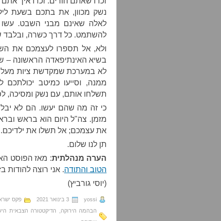
זכרו שאתם הורים. זכרו איך אתם
נשק מכוון, את בתכם בשעת לי
לאלה שאינם מבני השבט. עשו 
להשתמט. כל דרך כשרה, ובלבד של
ולא, אל תספרו לעצמכם את השק
בשיא האינתיפאדה הראשונה – שאד
לא במערכת שמקדשת ציות מעל לכ
ממנה, וסייעו כמיטב יכולתכם 
תשלחו אותם, עם נשק ומסיכה, לפר
כי זה מה שהם יעשו. הם לא יבל
מזמן. צה"ל היום הוא בראש ובראש
את עצמכם; אל תשלו את ילדיכם.
תן לנו שלום.
הערה מנהלתית
: מאז הפוסט הא
הטוב והתודה
. אני רוצה להודות ב
(יוסי גורביץ)
yossi
3 בינואר 2021
פקס ישרא
הבהמה הירוקה
,
הדיקטטורה הצבאית היש