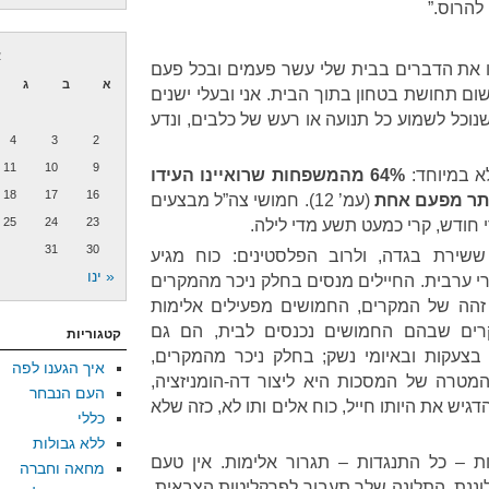
להרוס.”
א
אומרת (עמ’ 34) “שברו את הדברים בבית שלי עשר פעמים ובכל פעם
א
ב
ג
שום תחושת בטחון בתוך הבית. אני ובעלי ישנים
וכל לשמוע כל תנועה או רעש של כלבים, ונדע
4
3
2
11
10
9
א במיוחד:
64% מהמשפחות שרואיינו העידו
18
17
16
ותר מפעם אחת
(עמ’ 12). חמושי צה”ל מבצעים
25
24
23
31
30
ששירת בגדה, ולרוב הפלסטינים: כוח מגיע
« ינו
רי ערבית. החיילים מנסים בחלק ניכר מהמקרים
וז זהה של המקרים, החמושים מפעילים אלימות
הבית. ב-30% מהמקרים שבהם החמושים נכנסים לבית, הם גם
קטגוריות
בצעקות ובאיומי נשק; בחלק ניכר מהמקרים,
איך הגענו לפה
מטרה של המסכות היא ליצור דה-הומניזציה,
העם הנבחר
גיש את היותו חייל, כוח אלים ותו לא, כזה שלא
כללי
ללא גבולות
ת – כל התנגדות – תגרור אלימות. אין טעם
מחאה וחברה
לוננת, התלונה שלך תעבור לפרקליטות הצבאית.