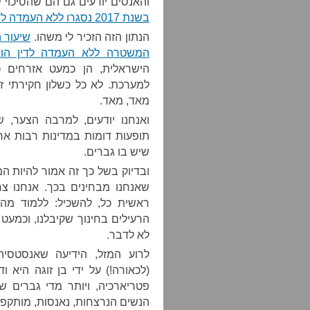
והאנסים יודעים גם הם שהסיכוי ש
בשנת 2017 נסגרו ללא העמדה לדין
הנתון הזה הזכיר לי משהו.
שיעור 
המשטרה ללא העמדה לדין הוא %
הישראלית, הן כמעט אזרחים 
למערכת. לא כל כשלון חקירתי ז
מאד, מאד.
ואנחנו יודעים, למרבה הצער, ש
תופעות דומות במדינות רבות אחר
שיש בו גברים.
ובדיוק בשל כך זה אמור להיות ה
שאנחנו מבחינים בכך. אנחנו צר
ראשית כל, להשכיל: ללמוד מה 
הרעילים בחינוך שקיבלנו, וכמעט 
לא לדבר.
לרוע המזל, הידיעה שאנסטסי
(לכאורה!) על ידי בן זוגה היא 
פטריארכיה, ויותר מדי גברים ש
הנשים הנרצחות, נאנסות, מותקפות