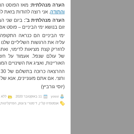
הערה מנהלתית
: מאז הפוסט ה
והתודה
. אני רוצה להודות בזאת ל
הערה מנהלתית ב’:
זום בנושא
ימי הביניים – פוסט אפ
ימי הביניים הם כנראה התקופה 
עליה את הרגשות השליליים שלנו 
להזריק קצת מציאות לדימוי, וא
של עולם שנפל. אעמוד על חשי
האוריינות, ואציג את השינויים המ
ה
וחצי. אם אתם מעוניינים, אנא שלח
(יוסי גורביץ)
yossi
11 באוקטובר 2020
ללא ג
אנסטסיה קליין
,
דימטרי ציגנוק
,
הפרקליטות
,