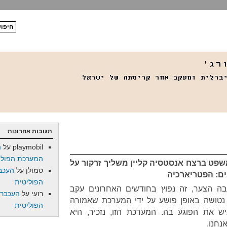
תגובות אחרונות
playmobil
על
ה
המערכת הפולי
פט ברצח אנסטסיה קליין משליך זרקור על
סמולן
על
העכב
ם: הפטריארכיה
הפוליטית
בה הצער, זה נפוץ בחודשים האחרונים עקב
רועי
על
העכברו
נטושה באופן פושע על ידי המערכת שאמורה
הפוליטית
ש את הפוגע בה. המערכת הזו, נזכיר, היא
נחנו.