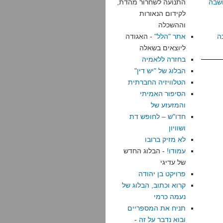
שבה
התנועה לשחרור מהדת,
לקידום הנאורות
וההשכלה
ה
אתר "הלל"
- האגודה
ליוצאים בשאלה
בחזרה ללאמיה
הבלוג של "יש דין"
הטלוויזיה החברתית
הסיפור האמיתי
והמזעזע של
חדו"ש – לחופש דת
ושוויון
לא מזיק ברובו
עמודו!
- הבלוג החדש
של עדיגי
פרויקט בן יהודה
קרוא וכתוב, הבלוג של
נעמה כרמי
תניח את המספריים
ובוא נדבר על זה
-