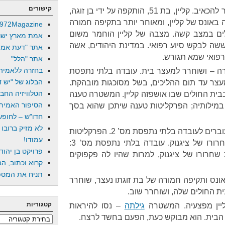
קישורים
הסיפור פשוט ולמרבה הצער מוכר להכאיב. קליין, בת 51, הותקפה על ידי בן זוגה,
 באונס של קליין, ומאוחר יותר בתקיפה חמורה
972Magazine
ים במצב קשה. מצבה של קליין הוחמר משום
אמת מארץ ישר
ששה לבקש סיוע רפואי. במדינת היהודים, אשה
אתר "דעת אמת
רפואי שמא תגורש.
אתר "הלל"
בחזרה ללאמיה
ה – ושוחרר למעצר בית. עובדה בלתי נתפסת
הבלוג של "יש די
ת במעצר עד תום ההליכים, בשל מסוכגות מובהקת.
הטלוויזיה החב
בית החולים שבו אושפזה קליין. המשטרה טענה
הסיפור האמיתי
 במילותיה; הפרקליטות טענה שיתכן שהוא בסך
חדו"ש – לחופש 
לא מזיק ברובו
מה זה, אתם אומרים? או, אנחנו עוברים לעובדה בלתי נתפסת מס’ 2. הפרקליטות
עמודו!
טענה בפני בית המשפט בעד שחרורו של ציגנוק. עובדה בלתי נתפסת מס’ 3:
פרויקט בן יהוד
חרורו של ציגנוק, למרות שהיו לה פקפוקים
קרוא וכתוב, הב
תניח את המספר
ונס ותקיפה חמורה של בת זוגתו נעצר, שוחרר
ת החולים שלה, ושוחרר שוב.
קטגוריות
ליין מפצעיה. המשטרה
גילתה
– נסו להיראות
הבית. הוא מבוקש כעת, הפעם בחשד לרצח.
קטגוריות