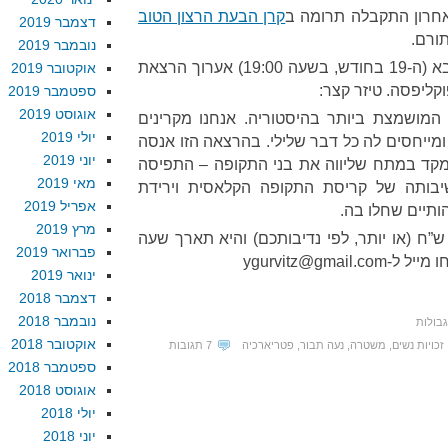
אחרון התקבלה תרומה ב
קרן הבעת הרצון הטוב
דצמבר 2019
תורם.
נובמבר 2019
ביום שני הבא (ה-19 בחודש, בשעה 19:00) אערוך הרצאת
אוקטובר 2019
וקליפסה. טיזר קצר:
ספטמבר 2019
אוגוסט 2019
המושמצת ביותר בהיסטוריה. אנחנו מקרינים
יולי 2019
ומייחסים לה כל דבר שלילי. בהרצאה הזו אנסה
יוני 2019
תמקד במתח שליווה את בני התקופה – התפיסה
מאי 2019
בותה של קריסת התקופה הקלאסית וירידת
אפריל 2019
הותיים שחלו בה.
מרץ 2019
הרצאה כרוכה בתשלום של 30 ש”ח (או יותר, לפי נדיבותכם) והיא תארך שעה
פברואר 2019
ו מייל ל
-ygurvitz@gmail.com
ינואר 2019
דצמבר 2018
נובמבר 2018
בולות
אוקטובר 2018
זכויות נשים
,
משטרה
,
נעה תבור
,
פטריארכיה
7 תגובות
ספטמבר 2018
אוגוסט 2018
יולי 2018
יוני 2018