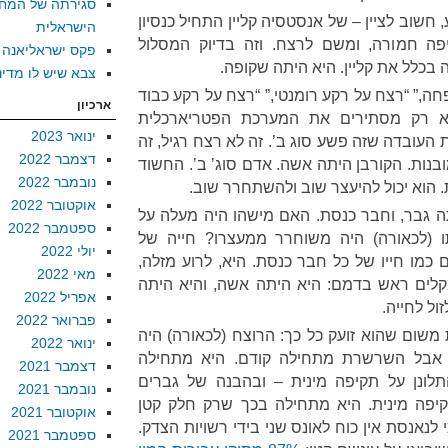
סגירתה של המח
 חשוב לציין – של אנסטסיה קליין התחיל כנסיון
הישראלית
ה חמורה, ומשם לרצח. וזה בדיוק המסלול
פקס ישראליאנה
כלל את קליין. היא היתה שקופה.
צבא שיש לו מדינ
ה,” “רצח על רקע רומנטי,” “רצח על רקע כבוד
ארכיון
 רק מסתירים את המערכת הפטריארכלית
ינואר 2023
עובדה שזה פשע סוג ב’. זה לא רצח רגיל, זה
דצמבר 2022
בנות. הקורבן היתה אשה. אדם סוג’ ב’. החשוד
נובמבר 2022
הוא יכול להיעצר שוב ולהשתחרר שוב.
אוקטובר 2022
ה גבר, וחבר כנסת. האם מישהו היה מעלה על
ספטמבר 2022
 (לכאורה) היה משוחרר ממעצרו? חייה של
יולי 2022
ם כמו חייו של כל חבר כנסת. היא, לרוע מזלה,
מאי 2022
קלים ראש בדמם: היא היתה אשה, והיא היתה
אפריל 2022
ול לחייה.
פברואר 2022
משום שהוא זועק כל כך: הרוצח (לכאורה) היה
ינואר 2022
ו. אבל השרשרת מתחילה קודם. היא מתחילה
דצמבר 2021
לונן על תקיפה מינית – ובהבנה של גברים
נובמבר 2021
קיפה מינית. היא מתחילה בכך שרק חלק קטן
אוקטובר 2021
 לנאנסת אין כוח לאונס שני בידי רשויות הצדק.
ספטמבר 2021