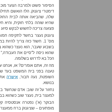
דימטרי ציגנוק. הלז הואשם תחילה
שלה, שהביאה אותה לבית החול
שהיא שוהה בלתי חוקית, והיא ח
פצועה צריכה לחשוש לבקש סיוע 
ציגנוק נעצר בחשד לתקיפה חמור
מס’ 1. חשוד כזה צריך להיו
בשבוע שעבר, הוא נעצר כשהוא ב
שהוא ניסה ל”סיים את העבודה,”
הכל בא לדרוש בשלומה.
השופטת, נעה תבור,
אישרה
את ש
בנושא.
נחזור על זה שוב: אדם שנחשד בא
למעצר בית, נעצר שוב כשהוא בבי
הבוקר (א’) נפטרה אנסטסיה ק
מופתעים – שציגנוק ברח ממעצר 