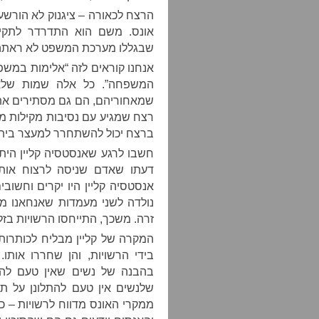
הרצח לכאורה – ציגנוק לא הורשע,
אונס. משם הוא התדרדר לתקיפ
שבגללו מערכת המשפט לא ראתה ב
אנחנו קוראים לזה “אלימות במשפח
המשפחה”. כל אלה שמות שלא
שמאחוריהם, הם גם מסתירים את ה
רצח שמגיע עם נסיבות מקילות מו
ברצח יכול להשתחרר למעצר בית. 
חשבו לרגע שאנסטסיה קליין הית
דעתו שאדם שניסה לרצוח אותו
אנסטסיה קליין היו יקרים וחשובי
נולדה לשני מעמדות שאנחאנו מ
זרה. משכך, התייחסו הרשויות בזלז
המקרה של קליין מבליח לכותרות 
בידי הרשויות, והן שחררו אות
בהבנה של נשים שאין טעם להת
שלנשים אין טעם להתלונן על ת
ממקרי האונס מדווח לרשויות – כי