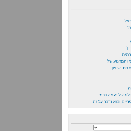
אל
"
ן"
רתית
 והמזעזע של
דת ושוויון
ה
לוג של נעמה כרמי
יים ובוא נדבר על זה