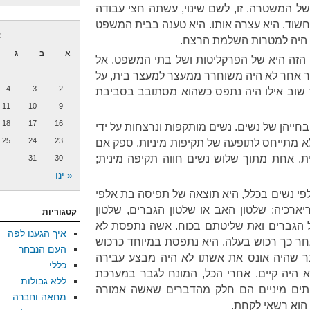
 המשטרה. זו, לשם שינוי, עשתה חצי עבודה
חשוד. היא עצרה אותו. היא טענה בבית המשפט
א
ם היה למטרות השלמת הרצח.
א
ב
ג
זה היא של הפרקליטות ושל בתי המשפט. אל
ר אחר לא היה משוחרר ממעצר למעצר בית, על
4
3
2
שוב אילו היה נתפס כשהוא מסתובב בסביבת
11
10
9
18
17
16
ייהן של נשים. נשים מותקפות ונרצחות על ידי
25
24
23
ו לא מתייחס לתופעה של תקיפות מיניות. ספק אם
. אחת מתוך שלוש נשים חווה תקיפה מינית;
31
30
« ינו
לפי נשים בכלל, היא תוצאה של תפיסה בת אלפי
ארכיה: שלטון האב או שלטון הגברים, שלטון
קטגוריות
 הגברים ואת שליטתם בכוח. אשה נתפסת לא
איך הגענו לפה
חר כך רכוש בעלה. היא נתפסת במיוחד כרכוש
העם הנבחר
בר שהיה אונס את אשתו לא היה מבצע עבירה
כללי
א היה קיים. אחרי הכל, המונח לגבר במערכת
ללא גבולות
ירותים מיניים הם חלק מהדברים שאשה אמורה
מחאה וחברה
 הוא רשאי לקחת.