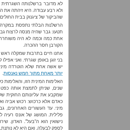
לא מדובר ברשלנותה השגרתית של
ולא רבע עבודה. היא זיהתה את ה
שהביקור של ציגנוק בבית החולי
הרשלנות הבלתי נתפסת במקרה ה
תטעו: גבר שהיה מנסה לרצוח גב
אחת כמה וכמה לא היה משוחרר 
הקורבן חסר ההכרה.
אחנו חיים בתרבות שמקלה ראש בח
בני זוגן באופן שגרתי. ואני אפיל
יש אשה אחת שלא הוטרדה מינית
יותר מאחת מתוך חמש נאנסות
.
האלימות המינית הזו, והאלימות כ
שנים, שניתן לתמצת אותה כפטרי
שמקבע את עליונותם החוקית של
כאדם אלא כרכוש: רכוש אביה וא
מיני. עד העשורים האחרונים, ג
פלילית. המושג של אונס רעיה ל
נישואין הוא ה”בעל”. האדון. ש
לספק לבעלה, ואם היא לא נותנת,