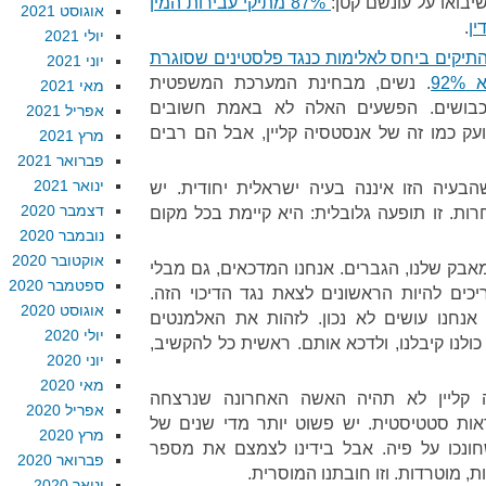
יבואו על עונשם קטן:
87% מתיקי עבירות המין
אוגוסט 2021
.
יולי 2021
התיקים ביחס לאלימות כנגד פלסטינים שסוגרת
יוני 2021
92
. נשים, מבחינת המערכת המשפטית
מאי 2021
כבושים. הפשעים האלה לא באמת חשובים
אפריל 2021
ועק כמו זה של אנסטסיה קליין, אבל הם רבים
מרץ 2021
פברואר 2021
ינואר 2021
הבעיה הזו איננה בעיה ישראלית יחודית. יש
דצמבר 2020
ות. זו תופעה גלובלית: היא קיימת בכל מקום
נובמבר 2020
אוקטובר 2020
מאבק שלנו, הגברים. אנחנו המדכאים, גם מבלי
ספטמבר 2020
יכים להיות הראשונים לצאת נגד הדיכוי הזה.
אוגוסט 2020
אנחנו עושים לא נכון. לזהות את האלמנטים
יולי 2020
כולנו קיבלנו, ולדכא אותם. ראשית כל להקשיב,
יוני 2020
מאי 2020
ה קליין לא תהיה האשה האחרונה שנרצחה
אפריל 2020
ודאות סטטיסטית. יש פשוט יותר מדי שנים של
מרץ 2020
חונכו על פיה. אבל בידינו לצמצם את מספר
פברואר 2020
, מוטרדות. וזו חובתנו המוסרית.
ינואר 2020