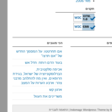
מאי 2006
תקנים
פים
הכי מוגבים
אם תחרטטו: על המסמך החדש
של "אם תרצו"
בעוד הדם רותח: חדל אש
אכיפה סלקטיבית,
הברלוסקוניזציה של ישראל, בגידת
הרופאים, ואין מה להתלהב מרבני
צהר: ארבע הערות על המצב
ארגון קש
משריינים את העוול
M
by
Indomagz Wordpress Theme
|
התאמה לעברית