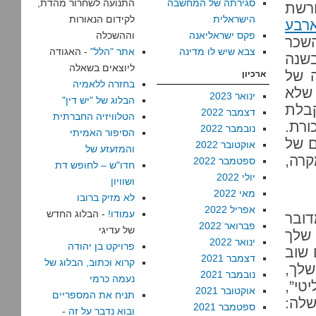
סגירתה של המחשבה
התנועה לשחרור מהדת,
רשת
הישראלית
לקידום הנאורות
רבע
פקס ישראליאנה
וההשכלה
שכר
צבא שיש לו מדינה
אתר "הלל"
- האגודה
 שולמית לבנת, מ-73,116 בשנה
ליוצאים בשאלה
ה של
ארכיון
בחזרה ללאמיה
 שלא
ינואר 2023
הבלוג של "יש דין"
קבלת
דצמבר 2022
הטלוויזיה החברתית
ורת.
נובמבר 2022
הסיפור האמיתי
ם של
אוקטובר 2022
והמזעזע של
קרה,
ספטמבר 2022
חדו"ש – לחופש דת
יולי 2022
ושוויון
מאי 2022
לא מזיק ברובו
אפריל 2022
עמודו!
- הבלוג החדש
ובר
פברואר 2022
של עדיגי
 שלך
ינואר 2022
פרויקט בן יהודה
 שוב
דצמבר 2021
קרוא וכתוב, הבלוג של
שלך,
נובמבר 2021
נעמה כרמי
טי”,
אוקטובר 2021
תניח את המספריים
לה:
ספטמבר 2021
ובוא נדבר על זה
-