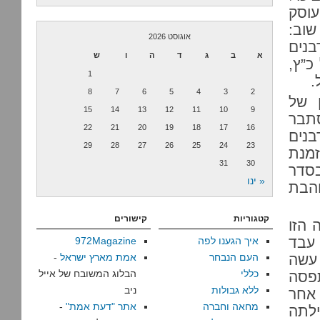
עוסק
 שוב:
אוגוסט 2026
בנים
א
ב
ג
ד
ה
ו
ש
כ”ץ,
1
.
8
7
6
5
4
3
2
 של
15
14
13
12
11
10
9
סתבר
22
21
20
19
18
17
16
בנים
29
28
27
26
25
24
23
זמנת
31
30
בסדר
« ינו
הבת
קטגוריות
קישורים
 הזו
עבד
איך הגענו לפה
972Magazine
 עשה
העם הנבחר
אמת מארץ ישראל
-
כללי
הבלוג המשובח של אייל
פסה
ללא גבולות
ניב
 אחר
מחאה וחברה
אתר "דעת אמת"
-
לתה