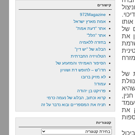
קישורים
יצול
כוי.
972Magazine
אותו
אמת מארץ ישראל
ם של
אתר "דעת אמת"
ן את
אתר "הלל"
 שרמת
בחזרה ללאמיה
הבלוג של "יש דין"
ינית
הטלוויזיה החברתית
מזרח
הסיפור האמיתי והמזעזע של
חדו"ש – לחופש דת ושוויון
 של
לא מזיק ברובו
וולת
עמודו!
שהיא
פרויקט בן יהודה
נין,
קרוא וכתוב, הבלוג של נעמה כרמי
ומד
תניח את המספריים ובוא נדבר על זה
 את
ספות
קטגוריות
קטגוריות
יכול