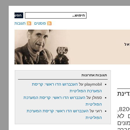
פוסטים
תגובות
תגובות אחרונות
playmobil
על
העכברוש הדו ראשי: קריסת
המערכת הפוליטית
דינת
סמולן
על
העכברוש הדו ראשי: קריסת המערכת
הפוליטית
43 יוצאי יחידת ה-Sigint (מודיעין האותות) של צה”ל, 8200,
רועי
על
העכברוש הדו ראשי: קריסת המערכת
 לא
הפוליטית
ונים
בחברה