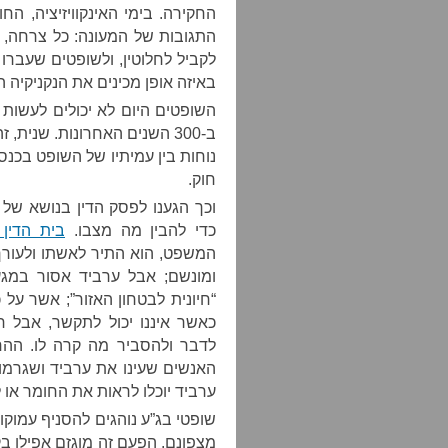
החקירה. בימי האינקוויזיציה, הח
התגובות של המעונה: כל צרחה, כ
לקביל לחלוטין, ולשופטים שעברו 
באיזה אופן מכינים את הנקניקיה המ
השופטים היום לא יכולים לעשות א
ב-300 השנים האחרונות. שנית,
נוחות בין עמיתיו של השופט בכנס
חוק.
וכך הגענו לפסק הדין בנושא של ב
כדי להבין מה מצבו.
בית הדין
המשפט, הוא התיר לאשתו ולעורך
ומונשם; אבל ערביד אסור במגע 
“חיונית לבטחון האזור”; אשר ע
כאשר איננו יכול לתקשר, אבל ח
לדבר ולהסביר מה קרה לו. ההחל
האנשים שעינו את ערביד ושגרמו ל
ערביד יוכלו לראות את החומר או ל
שופטי בג”ע נוהגים להסניף עמוק
מצפונם. הפעם זה מוגזם אפילו בק