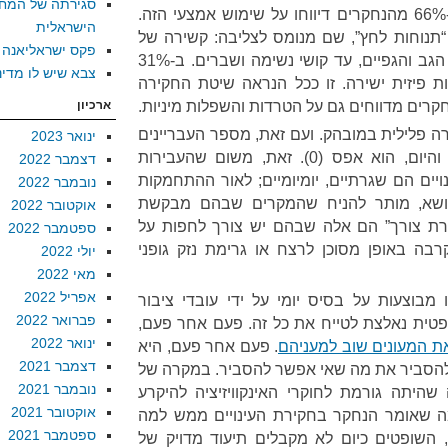
סגירתה של המח
עינויים בישראל מ-2019 מצא ש-66% מהנחקרים דיווחו על שימוש אמצעי הזה.
הישראלית
עם 40%, נמצאות “תנוחות לחץ”, שם מנומס לצליבה: קשירה של
פקס ישראליאנה
אדם בתנוחה שמפעילה לחץ על הגב והגפיים, עד קושי נשימה ושברים. ב-31%
צבא שיש לו מדינ
 פיזית ישירה. זו ככל הנראה שיטת החקירה
ארכיון
ה פלילית במובהק. ועם זאת, מספר העבריינים
ינואר 2023
שהועמד לדין, בין השנים 2001 והיום, הוא אפס (0). זאת, משום שהעבירות
דצמבר 2022
יים הם שגרתיים, יומיומיים; לאור ההתחמקות
נובמבר 2022
ושא, מותר להניח שהמקרים שבהם מבקשת
אוקטובר 2022
ת צורך” הם אלה שבהם יש צורך לחפות על
ספטמבר 2022
בה באופן מסוכן לרצח או גרימת נזק גופני
יולי 2022
מאי 2022
אפריל 2022
 מבוצעות על בסיס יומי על ידי עובדי ציבור
פברואר 2022
ית נאלצת לטייח את כל זה. פעם אחר פעם,
ינואר 2022
ת המעונים שוב למעניהם
. פעם אחר פעם, היא
דצמבר 2021
להסביר את מה שאי אפשר להסביר. במקרה של
נובמבר 2021
היתה גורמת לחוקרי האינקוויזיציה להיקרע
אוקטובר 2021
מה שאומר הנחקר בחקירת העינויים ממש למה
ספטמבר 2021
 השופטים כיום לא מקבלים תיעוד מדויק של