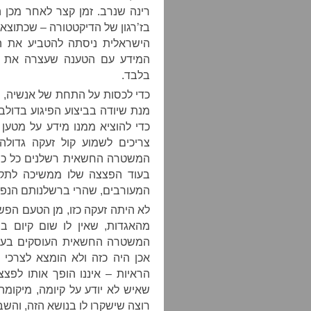
רינה שנרב. זמן קצר לאחר מכן ה
בז’רגון של הדיקטטורה – שכתוצ
הישראלית ניסתה להטביע את ה
המידע עם הטענה שעצרה את מב
בלבד.
כדי לכסות על התחת של אנשיה, 
מנת שיודה בביצוע הפיגוע בדולב,
כדי להוציא ממנו מידע על מטען 
צריכים לשמוע קול זעקה גדולה
המשטרה החשאית רשלנים כל כך,
בעוד הפצצה שלו ממשיכה לתקת
המעורבים, שהרי ברשלנותם הנפשע
לא היתה זעקה כזו, מן הטעם הפ
מהאגדות, שאין לו שום קיום ב
המשטרה החשאית העוסקים בעינוי
אכן היה כזה ולא הומצא לצרכי 
הראיות – איננו הופך אותו לפ
שאיש לא יודע על קיומה, מיקומ
רוצה שישקרו לו בנושא הזה, והשב”