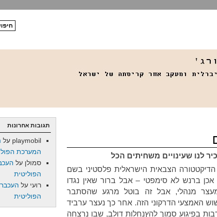
תגובות אחרונות
playmobil
על
ה
המערכת הפולי
ר לנו שעינויים משחיתים הכל
סמולן
על
העכב
 הדיקטטורה הצבאית הישראלית פלסטיני בשם
הפוליטית
כן ברנש לא סימפטי – אבל ברור שאין נגדו
רועי
על
העכברו
מעצר מנהלי, אבל זה בוטל מרגע שהסתבר
הפוליטית
שוש האמצעי הדרקוני הזה. אחר כך נעצר ערביד
ת בפיגוע סמוך להץנחלות דולב, שבו נרצחה