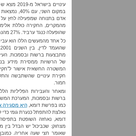
במקום השני, 
מהמקרים, החקירה כוללת אלימות
שהופעלה כנגד ערביד. 27% מהנחקרים מדווחים גם על הטרדות והשפלות מיניות.
כל אחד מהמעשים הללו הוא עביר
מתבצעות ברשות ובסמכות. העינו
של הרשויות ממסירת מידע בנ
המשטרה החשאית אישור ל”חקיר
חקירת עינויים שהשתבשה והתקר
חמור.
ומאחר והעבירות הפליליות הללו
ברשות ובסמכות, המערכת המשפט
כמו בפרשת דומא,
היא מסגירה א
נאלצת להתפתל כנערת גומי כדי 
דומא, נאחזה השופטת בתפיסה ש
מצחוק: שכביכול יש הבדל בין 
שאומר חצי שעה אחריה. כמובן,