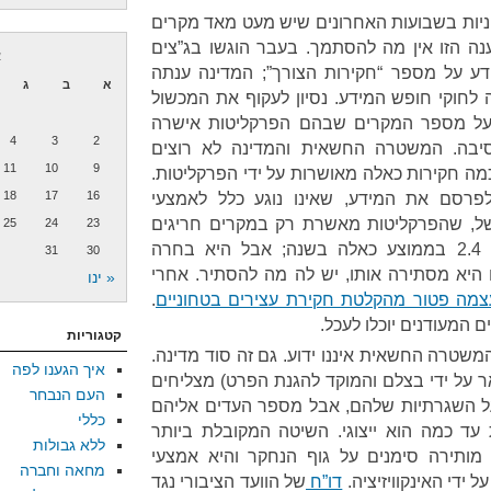
יניות בשבועות האחרונים שיש מעט מאד מקרים
נה הזו אין מה להסתמך. בעבר הוגשו בג”צים
א
 על מספר “חקירות הצורך”; המדינה ענתה
א
ב
ג
חוקי חופש המידע. נסיון לעקוף את המכשול
על מספר המקרים שבהם הפרקליטות אישרה
4
3
2
יבה. המשטרה החשאית והמדינה לא רוצים
11
10
9
כמה חקירות כאלה מאושרות על ידי הפרקליטות.
18
17
16
לפרסם את המידע, שאינו נוגע כלל לאמצעי
משל, שהפרקליטות מאשרת רק במקרים חריגים
25
24
23
עינויים; היא יכלה להראות שיש 2.4 בממוצע כאלה בשנה; אבל היא בחרה
31
30
היא מסתירה אותו, יש לה מה להסתיר. אחרי
« ינו
מה פטור מהקלטת חקירת עצירים בטחוניים
.
 המעודנים יוכלו לעכל.
קטגוריות
משטרה החשאית איננו ידוע. גם זה סוד מדינה.
איך הגענו לפה
ר על ידי בצלם והמוקד להגנת הפרט) מצליחים
העם הנבחר
ועל השגרתיות שלהם, אבל מספר העדים אליהם
כללי
ת עד כמה הוא ייצוגי. השיטה המקובלת ביותר
ללא גבולות
 מותירה סימנים על גוף הנחקר והיא אמצעי
מחאה וחברה
ל ידי האינקוויזיציה.
דו”ח
של הוועד הציבורי נגד