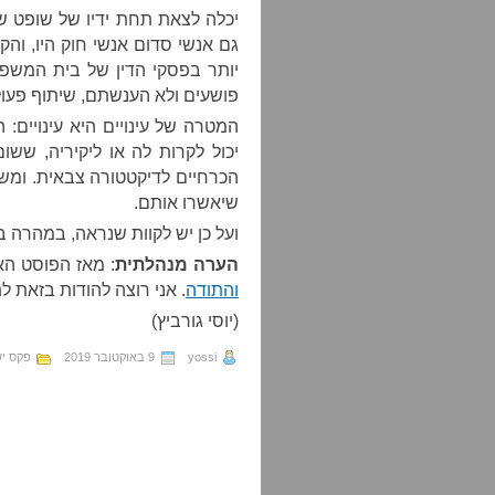
יכלה לצאת תחת ידיו של שופט של
גם אנשי סדום אנשי חוק היו, והקפ
יותר בפסקי הדין של בית המשפט
פושעים ולא הענשתם, שיתוף פעול
המטרה של עינויים היא עינויים:
יכול לקרות לה או ליקיריה, ששו
הכרחיים לדיקטטורה צבאית. ומש
שיאשרו אותם.
ועל כן יש לקוות שנראה, במהרה בי
הערה מנהלתית
: מאז הפוסט ה
והתודה
. אני רוצה להודות בזאת ל
(יוסי גורביץ)
yossi
9 באוקטובר 2019
פקס י