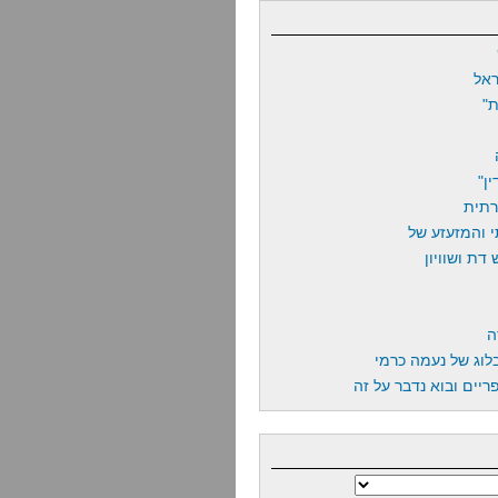
אל
"
ן"
רתית
 והמזעזע של
דת ושוויון
ה
לוג של נעמה כרמי
יים ובוא נדבר על זה