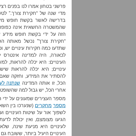
פרשני בטחון אמרו לנו בפנים רצ
מדי שנה של “חקירת צורך.” לטע
בדרישה לאשר בקשת חופש מידע
שהמשטרה החשאית אינה כפופה ל
הזה על ידי בקשת חופש מידע 
“חקירת צורך” נכשל מאותה הס
שתדעו כמה חקירות עינויים יש, ו
לכאורה, היה למדינה אינטרס 
העינויים: היא יכלה להראות, ל
להסתיר את המידע, וחזקה שאם 
הכל, זו אותה המדינה
שנתנה לעצ
אחרי הכל, יש גבול למה שהשופטים
מספר העצירים שמעונים על ידי ה
מספר
מחקרים
(שנערכו בין השא
לשפוך אור על שיטות העינויים 
הגיעו מצומצם, ואין יכולת לדע
לעינויים היא מניעת שינה, שלא
העינויים היעיל ביותר, ששובח גם ע