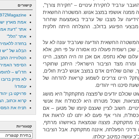
ועבר ערביד לחקירת עינויים – “חקירת צורך”,
קישורים
אה ממנה אושפז במצב אנוש. המשטרה החשאית
972Magazine
ידיעה על מצבו של ערביד באמצעות שחרור
אמת מארץ ישר
צעי הפיגוע בדולב. ההצלחה היתה חלקית
אתר "דעת אמת
אתר "הלל"
המשטרה החשאית הודיעה שערביד עונה לא על
בחזרה ללאמיה
 שכן רשמית פעולה כזו אסורה על פי חוק, אלא
הבלוג של "יש די
עלום שלא נתפס. אם אכן זה היה המצב, היינו
הטלוויזיה החב
 ומרה מצד הציבור הישראלי: היתכן שחוקרי
הסיפור האמיתי
 שהם שולחים אדם במצב אנוש לבית חולים,
חדו"ש – לחופש 
ק? היינו צריכים לשמוע קריאות להדחה של
לא מזיק ברובו
ת סיכנו חיי יהודים.
עמודו!
פרויקט בן יהוד
שוט שכולם יודעים ש”פצצה מתקתקת” היא מושג
קרוא וכתוב, הב
מציאות, ושכל מטרתו היא לכסת”ח את אנשי
תניח את המספר
ים. חשוב לציין שעצם קיומו של מטען – אם
כסת”ח, והרי אף פעם לא יתנו לנו לראות את
צצה מתקתקת. פצצה שנמצאת באיזשהו מרתף,
קטגוריות
ה ודרכי הפעלתה, איננה מתקתקת. אבל הציבור
קטגוריות
כ עושה כמיטב יכולתו.