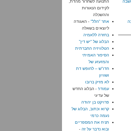
שבה
התנועה לשחרור מהדת,
לקידום הנאורות
וההשכלה
ה
אתר "הלל"
- האגודה
ליוצאים בשאלה
בחזרה ללאמיה
הבלוג של "יש דין"
הטלוויזיה החברתית
הסיפור האמיתי
והמזעזע של
חדו"ש – לחופש דת
ושוויון
לא מזיק ברובו
עמודו!
- הבלוג החדש
של עדיגי
פרויקט בן יהודה
קרוא וכתוב, הבלוג של
נעמה כרמי
תניח את המספריים
ובוא נדבר על זה
-