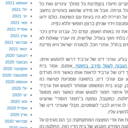
אוגוסט 2021
וקרים תיעדו בקפדנות כל מהלך עינויים ואת כל
יולי 2021
ל גניחה. אבל אז מידע שהושג בעינויים נחשב
יוני 2021
על הניירת לא היו בעיות עם השיטות. כולם ידעו
מאי 2021
כונה וידוי שניתן ברצון חופשי וללא כפיה.
אפריל 2021
ת זה באותו האופן. קודם כל, עברנו עידון ניכר
מרץ 2021
 זה בלתי חוקי בעליל. שלישית, זה יעורר שאלות לא
פברואר 2021
ים בחו”ל. אחרי הכל, לכאורה ישראל היא מדינת
ינואר 2021
דצמבר 2020
ג”ע. עורכי דינו של ערביד דרשו להפגש איתו,
נובמבר 2020
 הגבוה לעוול סירב בתוקף.
אמנם, אמר בית
אוקטובר 2020
 דינו של ערביד לראות אותו כאשר היה מורדם
ספטמבר 2020
עם עורכי דינו, בתואנה שמניעת פגישה כזו
אוגוסט 2020
ל כן, קבע בית המשפט שמותר לפגוש את ערביד
יולי 2020
ל איסור חמור לפגוש אותו כאשר הוא מסוגל
יוני 2020
טה, כמקובל, נומקה ב”חומר הסודי” שהציגו
מאי 2020
ו אירוע לבבי לשופטים, מבלי שעורכי דינו של
אפריל 2020
השיג עליו.
מרץ 2020
ות את אדי הפצצה המתקתקת; כך הם מגינים על
פברואר 2020
נה המידע הקבוע של בית הדין הזה. החלטה כזו
ינואר 2020