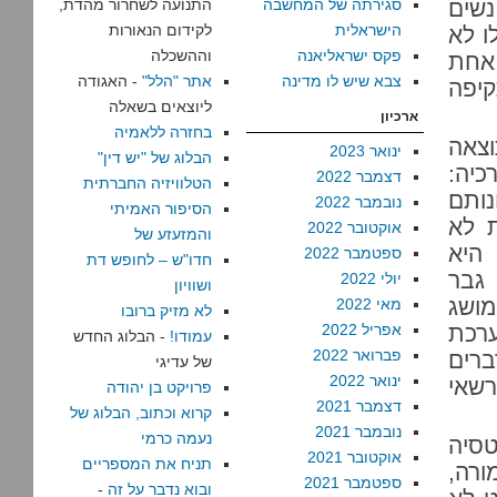
שים
סגירתה של המחשבה
התנועה לשחרור מהדת,
הישראלית
לקידום הנאורות
ו לא
פקס ישראליאנה
וההשכלה
 אחת
צבא שיש לו מדינה
אתר "הלל"
- האגודה
יפה
ליוצאים בשאלה
ארכיון
בחזרה ללאמיה
וצאה
ינואר 2023
הבלוג של "יש דין"
כיה:
דצמבר 2022
הטלוויזיה החברתית
נותם
נובמבר 2022
הסיפור האמיתי
 לא
אוקטובר 2022
והמזעזע של
 היא
ספטמבר 2022
חדו"ש – לחופש דת
 גבר
יולי 2022
ושוויון
מושג
מאי 2022
לא מזיק ברובו
ערכת
אפריל 2022
עמודו!
- הבלוג החדש
פברואר 2022
ברים
של עדיגי
ינואר 2022
רשאי
פרויקט בן יהודה
דצמבר 2021
קרוא וכתוב, הבלוג של
נובמבר 2021
נעמה כרמי
טסיה
אוקטובר 2021
תניח את המספריים
ורה,
ספטמבר 2021
ובוא נדבר על זה
-