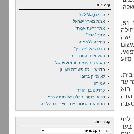
קישורים
שלה.
972Magazine
אמת מארץ ישראל
הסיפור פשוט ולמרבה הצער מוכר להכאיב. קליין, בת 51,
אתר "דעת אמת"
חילה
אתר "הלל"
ביאה
בחזרה ללאמיה
משום
הבלוג של "יש דין"
ואי.
הטלוויזיה החברתית
יוע
הסיפור האמיתי והמזעזע של
חדו"ש – לחופש דת ושוויון
בית.
לא מזיק ברובו
מעצר עד
עמודו!
 הוא
פרויקט בן יהודה
טענה
קרוא וכתוב, הבלוג של נעמה כרמי
טענה
תניח את המספריים ובוא נדבר על זה
לתי
קטגוריות
ט בעד
קטגוריות
ס’ 3: השופטת, נעה