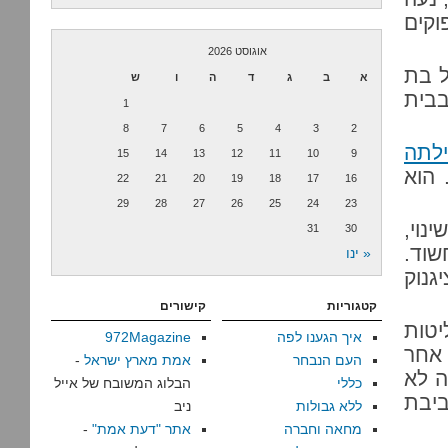
וקים
אוגוסט 2026
ל בת
א
ב
ג
ד
ה
ו
ש
בבית
1
8
7
6
5
4
3
2
ילתה
15
14
13
12
11
10
9
 הוא
22
21
20
19
18
17
16
29
28
27
26
25
24
23
נוי,
31
30
שוד.
« ינו
גנוק
קטגוריות
קישורים
טות
איך הגענו לפה
972Magazine
 אחר
העם הנבחר
אמת מארץ ישראל
-
ה לא
כללי
הבלוג המשובח של אייל
ביבת
ללא גבולות
ניב
מחאה וחברה
אתר "דעת אמת"
-