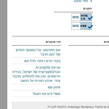
מאי 2006
תקנים
פים
הכי מוגבים
אם תחרטטו: על המסמך החדש
של "אם תרצו"
בעוד הדם רותח: חדל אש
אכיפה סלקטיבית,
הברלוסקוניזציה של ישראל, בגידת
הרופאים, ואין מה להתלהב מרבני
צהר: ארבע הערות על המצב
ארגון קש
משריינים את העוול
M
by
Indomagz Wordpress Theme
|
התאמה לעברית