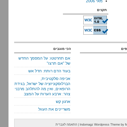
מאי 2006
תקנים
פים
הכי מוגבים
אם תחרטטו: על המסמך החדש
של "אם תרצו"
בעוד הדם רותח: חדל אש
אכיפה סלקטיבית,
הברלוסקוניזציה של ישראל, בגידת
הרופאים, ואין מה להתלהב מרבני
צהר: ארבע הערות על המצב
ארגון קש
משריינים את העוול
M
by
Indomagz Wordpress Theme
|
התאמה לעברית