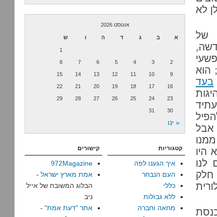
קבלה מ-400 משפחות ל-600. גולן לא
אוגוסט 2026
 של
א
ב
ג
ד
ה
ו
ש
שה,
1
פשעי
8
7
6
5
4
3
2
 הוא
15
14
13
12
11
10
9
בעד
22
21
20
19
18
17
16
יגות
29
28
27
26
25
24
23
עתיד
31
30
הפיל
« ינו
אבל
ממנו
קטגוריות
קישורים
 היו
 לנו
איך הגענו לפה
972Magazine
 חלק
העם הנבחר
אמת מארץ ישראל
-
ורית
כללי
הבלוג המשובח של אייל
ללא גבולות
ניב
מחאה וחברה
אתר "דעת אמת"
-
נסת