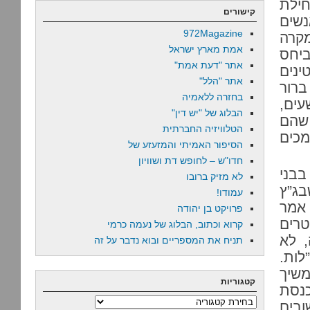
חילת
קישורים
ן, אנשים
972Magazine
קרה
אמת מארץ ישראל
ביחס
אתר "דעת אמת"
נים
אתר "הלל"
ברור
בחזרה ללאמיה
עים,
הבלוג של "יש דין"
 שהם
הטלוויזיה החברתית
מכים
הסיפור האמיתי והמזעזע של
חדו"ש – לחופש דת ושוויון
בבני
לא מזיק ברובו
בג”ץ
עמודו!
 אמר
פרויקט בן יהודה
טרים
קרוא וכתוב, הבלוג של נעמה כרמי
הנאום הזה, לא
תניח את המספריים ובוא נדבר על זה
ות.
משיך
קטגוריות
כנסת
קטגוריות
בים