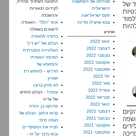
סגירתה של המחשבה
התנועה לשחרור מהדת,
ד של
הישראלית
לקידום הנאורות
טיות
פקס ישראליאנה
וההשכלה
למוד
צבא שיש לו מדינה
אתר "הלל"
- האגודה
יות
ליוצאים בשאלה
ארכיון
בחזרה ללאמיה
ינואר 2023
הבלוג של "יש דין"
דצמבר 2022
הטלוויזיה החברתית
נובמבר 2022
הסיפור האמיתי
אוקטובר 2022
והמזעזע של
ספטמבר 2022
חדו"ש – לחופש דת
יולי 2022
ושוויון
מאי 2022
לא מזיק ברובו
אפריל 2022
עמודו!
- הבלוג החדש
פברואר 2022
של עדיגי
ינואר 2022
פרויקט בן יהודה
יום
דצמבר 2021
קרוא וכתוב, הבלוג של
השפה
נובמבר 2021
נעמה כרמי
דים
אוקטובר 2021
תניח את המספריים
ספטמבר 2021
ריכה
ובוא נדבר על זה
-