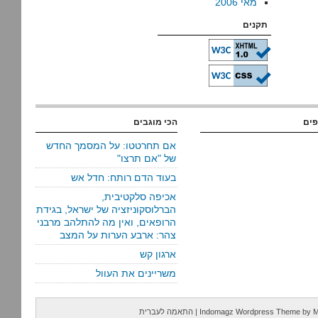
מאי 2006
תקנים
פים
הכי מוגבים
אם תחרטטו: על המסמך החדש
של "אם תרצו"
בעוד הדם רותח: חדל אש
אכיפה סלקטיבית,
הברלוסקוניזציה של ישראל, בגידת
הרופאים, ואין מה להתלהב מרבני
צהר: ארבע הערות על המצב
ארגון קש
משריינים את העוול
M
by
Indomagz Wordpress Theme
|
התאמה לעברית