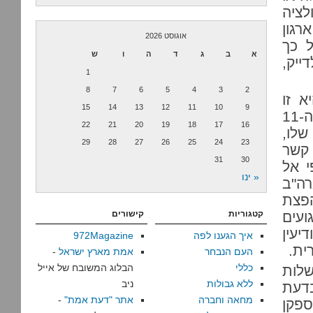
לציה
רגון
אוגוסט 2026
ל כך
א
ב
ג
ד
ה
ו
ש
ייק,
1
8
7
6
5
4
3
2
א זו
15
14
13
12
11
10
9
שבה נטען שלסדאם חוסיין היה קשר כלשהו לפיגועי ה-11
22
21
20
19
18
17
16
שלו,
29
28
27
26
25
24
23
 קשר
31
30
י אל
« ינו
ה"ב
הפצת
ועים
קטגוריות
קישורים
יעין
איך הגענו לפה
972Magazine
ית.
העם הנבחר
אמת מארץ ישראל
-
כללי
הבלוג המשובח של אייל
שלות
ללא גבולות
ניב
בדעת
מחאה וחברה
אתר "דעת אמת"
-
ספקן