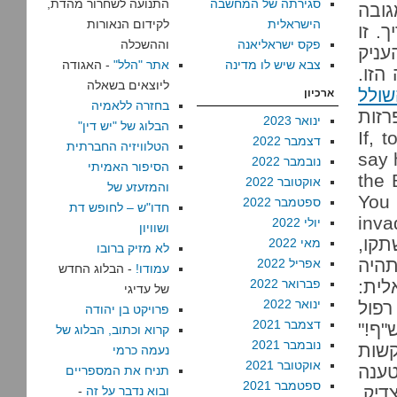
סגירתה של המחשבה
התנועה לשחרור מהדת,
ובה
הישראלית
לקידום הנאורות
. זו
פקס ישראליאנה
וההשכלה
עניק
צבא שיש לו מדינה
אתר "הלל"
- האגודה
הזו.
ליוצאים בשאלה
ולל
ארכיון
בחזרה ללאמיה
רזות
ינואר 2023
הבלוג של "יש דין"
If, tod
דצמבר 2022
הטלוויזיה החברתית
say 
נובמבר 2022
הסיפור האמיתי
the 
אוקטובר 2022
והמזעזע של
You 
ספטמבר 2022
חדו"ש – לחופש דת
invad
יולי 2022
ושוויון
שתקו,
מאי 2022
לא מזיק ברובו
תהיה
אפריל 2022
עמודו!
- הבלוג החדש
ית:
פברואר 2022
של עדיגי
ינואר 2022
רפול
פרויקט בן יהודה
דצמבר 2021
"ף!"
קרוא וכתוב, הבלוג של
נובמבר 2021
שות
נעמה כרמי
אוקטובר 2021
ענה
תניח את המספריים
ספטמבר 2021
יק,
ובוא נדבר על זה
-