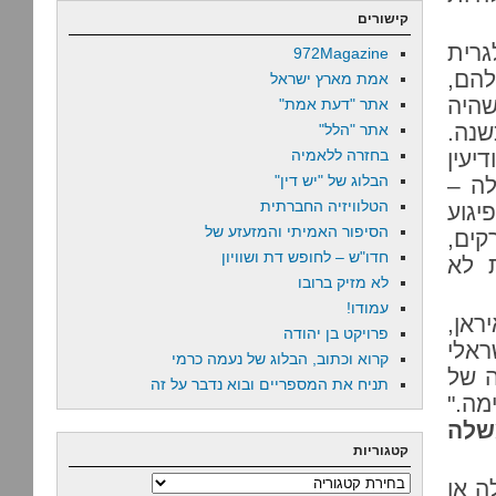
קישורים
רית
972Magazine
הם,
אמת מארץ ישראל
שהיה
אתר "דעת אמת"
שנה.
אתר "הלל"
יעין
בחזרה ללאמיה
הבלוג של "יש דין"
לה –
הטלוויזיה החברתית
גוע
הסיפור האמיתי והמזעזע של
קים,
חדו"ש – לחופש דת ושוויון
 לא
לא מזיק ברובו
עמודו!
אן,
פרויקט בן יהודה
ראלי
קרוא וכתוב, הבלוג של נעמה כרמי
ה של
תניח את המספריים ובוא נדבר על זה
ה."
שלה
קטגוריות
קטגוריות
ה או