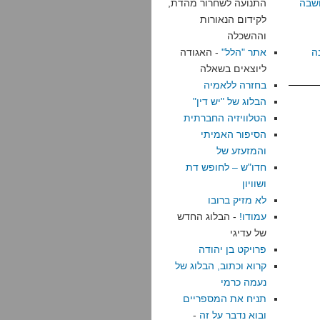
שבה
התנועה לשחרור מהדת,
לקידום הנאורות
וההשכלה
ה
אתר "הלל"
- האגודה
ליוצאים בשאלה
בחזרה ללאמיה
הבלוג של "יש דין"
הטלוויזיה החברתית
הסיפור האמיתי
והמזעזע של
חדו"ש – לחופש דת
ושוויון
לא מזיק ברובו
עמודו!
- הבלוג החדש
של עדיגי
פרויקט בן יהודה
קרוא וכתוב, הבלוג של
נעמה כרמי
תניח את המספריים
ובוא נדבר על זה
-