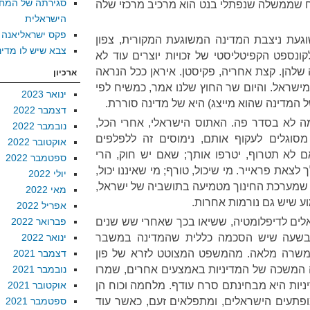
סגירתה של המח
יח שממשלה שנפתלי בנט הוא מרכיב מרכזי שלה
הישראלית
פקס ישראליאנה
עת ניצבת המדינה המשוגעת המקורית, צפון
צבא שיש לו מדינ
ונספט הקפיטליסטי של זכויות יוצרים עוד לא
להן. קצת אחריה, פקיסטן. איראן ככל הנראה
ארכיון
מישראל. והיום שר החוץ שלנו אמר, כמשיח לפי
ינואר 2023
 המדינה שהוא מייצג) היא של מדינה סוררת.
דצמבר 2022
ה לא בסדר פה. האתוס הישראלי, אחרי הכל,
נובמבר 2022
סוגלים לעקוף אותם, נימוסים זה ללפלפים
אוקטובר 2022
אם לא תטרוף, יטרפו אותך; שאם יש חוק, הרי
ספטמבר 2022
לצאת פראייר. מי שיכול, טורף; מי שאיננו יכול,
יולי 2022
 שמערכת החינוך מטמיעה בתושביה של ישראל,
מאי 2022
 שיש גם נורמות אחרות.
אפריל 2022
לים לדיפלומטיה, ששיאו בכך שאחרי שש שנים
פברואר 2022
ובשעה שיש הסכמה כללית שהמדינה במשבר
ינואר 2022
 במשרה מלאה. מהמשפט המצוטט לזרא של פון
דצמבר 2021
 המשכה של המדיניות באמצעים אחרים, שמרו
נובמבר 2021
יות היא מבחינתם סרח עודף. מלחמה וכוח הן
אוקטובר 2021
פתעים הישראלים, ומתפלאים זעם, כאשר עוד
ספטמבר 2021