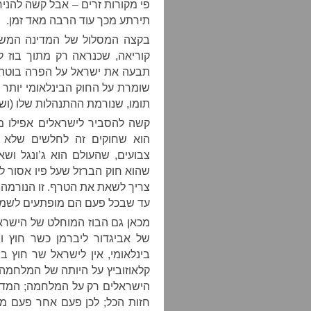
פי מקורות זרים – אבל קשה להנ
תירתע מכך עוד הרבה מאד זמן.
בקצה המסלול של המדינה המשוג
קוריאה, שכנראה רק מתוך בוז לק
תבעה את ישראל על הפרה בוטה ש
שומרת על החוק הבינלאומי יותר 
תומו, שנורמת ההתנהלות שלו (ושל
קשה להסביר לישראלים אפילו מ
הוא שחוקים זה לחלשים שלא מ
צבועים, שהעולם הוא ג’ונגל וש
שהוא חוק הברזל שעל פיו אסור לך 
צריך לשאת את הטרף. זו הנורמה
עד שבכל פעם הם מופתעים לשמוע
מכאן גם הבוז המוחלט של הישרא
של אביגדור ליברמן כשר חוץ 
בינלאומי, אין לישראל שר חוץ
קלאוזוביץ על היותה של המלחמה
הישראלים רק על המלחמה; המדינ
חזות הכל; לכן פעם אחר פעם מו