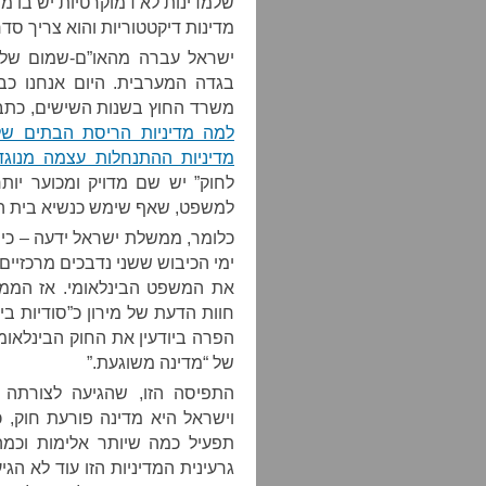
שלמדינות לא דמוקרטיות יש בו מ
מדינות דיקטטוריות והוא צריך סדר
ישראל עברה מהאו”ם-שמום של ב
בגדה המערבית. היום אנחנו כבר
משרד החוץ בשנות השישים, כתב 
למה מדיניות הריסת הבתים ש
מדיניות ההתנחלות עצמה מנוגד
לחוק” יש שם מדויק ומכוער יות
למשפט, שאף שימש כנשיא בית המ
כלומר, ממשלת ישראל ידעה – כי
ימי הכיבוש ששני נדבכים מרכזיי
את המשפט הבינלאומי. אז הממש
חוות הדעת של מירון כ”סודיות בי
הפרה ביודעין את החוק הבינלאו
של “מדינה משוגעת.”
התפיסה הזו, שהגיעה לצורתה
וישראל היא מדינה פורעת חוק, 
תפעיל כמה שיותר אלימות וכמה 
גרעינית המדיניות הזו עוד לא הגי