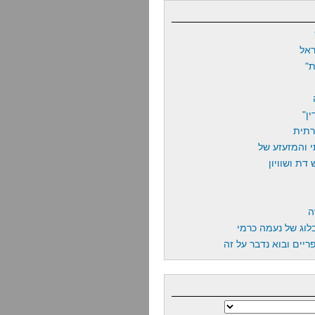
אל
"
ן"
רתית
 והמזעזע של
דת ושוויון
ה
לוג של נעמה כרמי
יים ובוא נדבר על זה