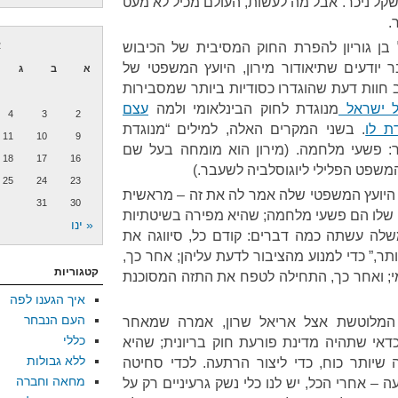
שקל ניכר. אבל מה לעשות, העולם מכיל לא מעט
.
ן גוריון להפרת החוק המסיבית של הכיבוש
א
 יודעים שתיאודור מירון, היועץ המשפטי של
א
ב
ג
חוות דעת שהוגדרו כסודיות ביותר שמסבירות
ל ישראל
מנוגדת לחוק הבינלאומי ולמה
עצם
4
3
2
ת לו
. בשני המקרים האלה, למילים “מנוגדת
11
10
9
ר: פשעי מלחמה. (מירון הוא מומחה בעל שם
18
17
16
שפט הפלילי ליוגוסלביה לשעבר.)
25
24
23
 היועץ המשפטי שלה אמר לה את זה – מראשית
31
30
ם שלו הם פשעי מלחמה; שהיא מפירה בשיטתיות
« ינו
לה עשתה כמה דברים: קודם כל, סיווגה את
ותר,” כדי למנוע מהציבור לדעת עליהן; אחר כך,
קטגוריות
מי; ואחר כך, התחילה לטפח את התזה המסוכנת
איך הגענו לפה
העם הנבחר
 המלוטשת אצל אריאל שרון, אמרה שמאחר
כללי
כדאי שתהיה מדינת פורעת חוק בריונית; שהיא
ללא גבולות
שיותר כוח, כדי ליצור הרתעה. לכדי סחיטה
מחאה וחברה
עה – אחרי הכל, יש לנו כלי נשק גרעיניים רק על