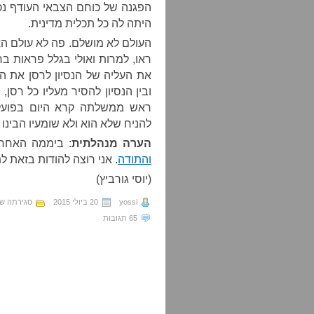
הפגנה של כוחם הצבאי העודף נ
היתה לה כל תכלית מדינית.
ראו, למרות ואולי בגלל פראות 
את העליה של הנסיון לרסן את הכו
ובין הנסיון להסיר מעליו כל רס
ראש ממשלתה קרא היום בפועל 
להניח שלא הוא ולא שומעיו הבינו
הערה מנהלתית
: ביממה האחר
והתודה
. אני רוצה להודות בזאת ל
(יוסי גורביץ)
yossi
20 ביולי 2015
סגירתה ש
65 תגובות