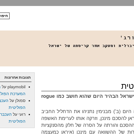
תגובות אחרונות
טית
playmobil
על
ה
המערכת הפולי
שראל הבהיר היום שהוא חושב כמו
rogue
סמולן
על
העכב
הפוליטית
יום (ב’) מבנימין נתניהו את הדחליל החביב
רועי
על
העכברו
אן להסכם מינכן, וזרקה אותו לערימת האשפה
הפוליטית
ההסכם והורתה על הסרה של חלק מהסנקציות
ות של ההשוואה עם מינכן (איראן כמעצמה