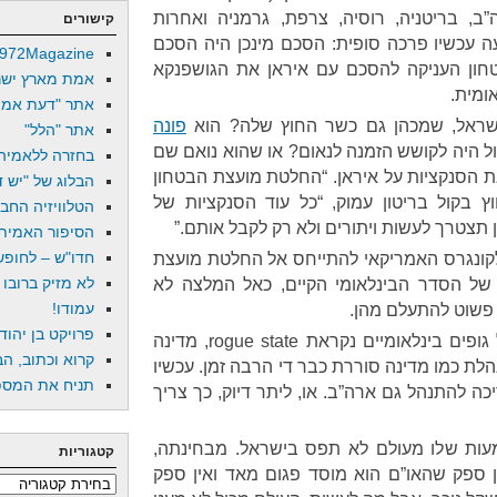
ב, בריטניה, רוסיה, צרפת, גרמניה ואחרות
קישורים
עכשיו פרכה סופית: הסכם מינכן היה הסכם
972Magazine
חון העניקה להסכם עם איראן את הגושפנקא
אמת מארץ ישר
ומית.
אתר "דעת אמת
ראל, שמכהן גם כשר החוץ שלה? הוא
פונה
אתר "הלל"
ול היה לקושש הזמנה לנאום? או שהוא נואם שם
בחזרה ללאמיה
 הסנקציות על איראן. “החלטת מועצת הבטחון
הבלוג של "יש די
 בקול בריטון עמוק, “כל עוד הסנקציות של
הטלוויזיה החב
 תצטרך לעשות ויתורים ולא רק לקבל אותם.”
הסיפור האמיתי
חדו"ש – לחופש 
לקונגרס האמריקאי להתייחס אל החלטת מועצת
לא מזיק ברובו
 של הסדר הבינלאומי הקיים, כאל המלצה לא
עמודו!
 פשוט להתעלם מהן.
פרויקט בן יהוד
מדינה שמתעלמת מהחלטות של גופים בינלאומיים נקראת rogue state, מדינה
קרוא וכתוב, הב
לת כמו מדינה סוררת כבר די הרבה זמן. עכשיו
תניח את המספר
ה להתנהל גם ארה”ב. או, ליתר דיוק, כך צריך
מעות שלו מעולם לא תפס בישראל. מבחינתה,
קטגוריות
ן ספק שהאו”ם הוא מוסד פגום מאד ואין ספק
קטגוריות