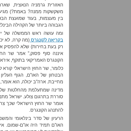
האזורית גרמניה הנאצית, שארה”
משקשקות ממנה? באמת?) מגיעה 
בין מעצמות, בעוד שמועצת הבט
הגבוהה ביותר של הקהילה הבינלא
ומה עושה ראש הממשלה של יש
בקריאה לקונגרס
(מה קרה, לא יכ
רק בעת בחירות) שלא להפסיק את
איננה סוף פסוק,” אמר שר החוץ
הקונגרס האמריקאי בתוקף, איראן
כלומר, שר החוץ הישראלי קורא 
הבטחון של האו”ם, הגוף העליון
מחייבת. ארה”ב יכולה, הוא אומר,
סוררת בתרגום צולע. ישראל מתנה
אומר שר החוץ הישראלי שכך צריכ
להתנהג הקונגרס.
הרעיון של סדר בינלאומי והמש
האו”ם תמיד היה או”ם-שמום. אי