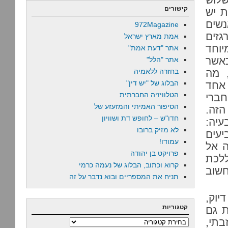
קישורים
ת יש
שים
972Magazine
גזים
אמת מארץ ישראל
יוחד
אתר "דעת אמת"
כאשר
אתר "הלל"
 מה
בחזרה ללאמיה
הבלוג של "יש דין"
 אחד
הטלוויזיה החברתית
חברי
הסיפור האמיתי והמזעזע של
זה.
חדו"ש – לחופש דת ושוויון
עיה:
לא מזיק ברובו
יעים
עמודו!
ה אל
פרויקט בן יהודה
לכת
קרוא וכתוב, הבלוג של נעמה כרמי
חשוב
תניח את המספריים ובוא נדבר על זה
ירות 1988 (ליתר דיוק,
קטגוריות
נות גם
אכזבתי,
קטגוריות