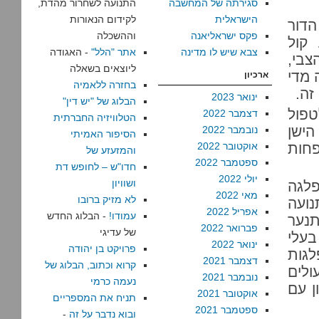
סגירתה של המחשבה
התנועה לשחרור מהדת,
הישראלית
לקידום הנאורות
הדור
פקס ישראליאנה
וההשכלה
 קול
צבא שיש לו מדינה
אתר "הלל"
- האגודה
צבי,
ליוצאים בשאלה
 מדי
ארכיון
בחזרה ללאמיה
זה.
ינואר 2023
הבלוג של "יש דין"
טפול
דצמבר 2022
הטלוויזיה החברתית
הישן
נובמבר 2022
הסיפור האמיתי
פחות
אוקטובר 2022
והמזעזע של
ספטמבר 2022
חדו"ש – לחופש דת
יולי 2022
ושוויון
פלגה
מאי 2022
לא מזיק ברובו
ועה
אפריל 2022
עמודו!
- הבלוג החדש
תנער
פברואר 2022
של עדיגי
בעלי
ינואר 2022
פרויקט בן יהודה
גות
דצמבר 2021
קרוא וכתוב, הבלוג של
ולים
נובמבר 2021
נעמה כרמי
ן עם
אוקטובר 2021
תניח את המספריים
ספטמבר 2021
ובוא נדבר על זה
-