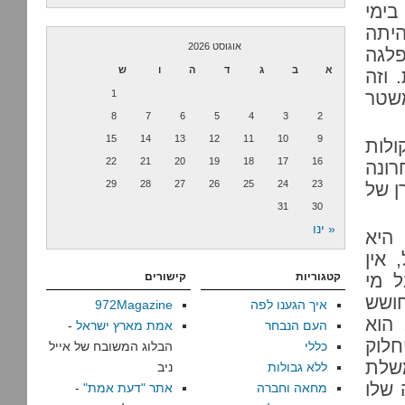
 ואחר כך – בימי
ירה היתה
אוגוסט 2026
פלגה
א
ב
ג
ד
ה
ו
ש
 וזה
שטר
1
8
7
6
5
4
3
2
15
14
13
12
11
10
9
ולות
22
21
20
19
18
17
16
רונה
29
28
27
26
25
24
23
ן של
31
30
« ינו
 היא
 אין
ל מי
קטגוריות
קישורים
ושש
איך הגענו לפה
972Magazine
 הוא
העם הנבחר
אמת מארץ ישראל
-
חלוק
כללי
הבלוג המשובח של אייל
משלת
ללא גבולות
ניב
 שלו
מחאה וחברה
אתר "דעת אמת"
-