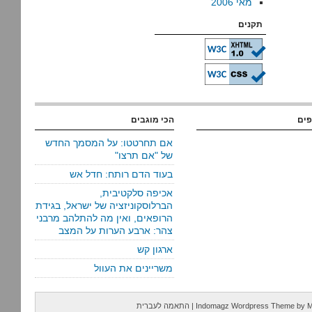
מאי 2006
תקנים
פים
הכי מוגבים
אם תחרטטו: על המסמך החדש
של "אם תרצו"
בעוד הדם רותח: חדל אש
אכיפה סלקטיבית,
הברלוסקוניזציה של ישראל, בגידת
הרופאים, ואין מה להתלהב מרבני
צהר: ארבע הערות על המצב
ארגון קש
משריינים את העוול
M
by
Indomagz Wordpress Theme
|
התאמה לעברית