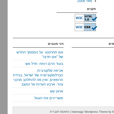
מאי 2006
תקנים
פים
הכי מוגבים
אם תחרטטו: על המסמך החדש
של "אם תרצו"
בעוד הדם רותח: חדל אש
אכיפה סלקטיבית,
הברלוסקוניזציה של ישראל, בגידת
הרופאים, ואין מה להתלהב מרבני
צהר: ארבע הערות על המצב
ארגון קש
משריינים את העוול
M
by
Indomagz Wordpress Theme
|
התאמה לעברית