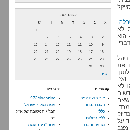
ייקל
אוגוסט 2026
רלה
:
א
ב
ג
ד
ה
ו
ש
ת לא
1
 הוא
8
7
6
5
4
3
2
בריו
15
14
13
12
11
10
9
22
21
20
19
18
17
16
ניהל
29
28
27
26
25
24
23
. את
31
30
וטן,
« ינו
ואז,
ו לא
קטגוריות
קישורים
שים
איך הגענו לפה
972Magazine
 שאם
העם הנבחר
אמת מארץ ישראל
-
מכדי
כללי
הבלוג המשובח של אייל
דיוק
ללא גבולות
ניב
ד על
מחאה וחברה
אתר "דעת אמת"
-
 מצב