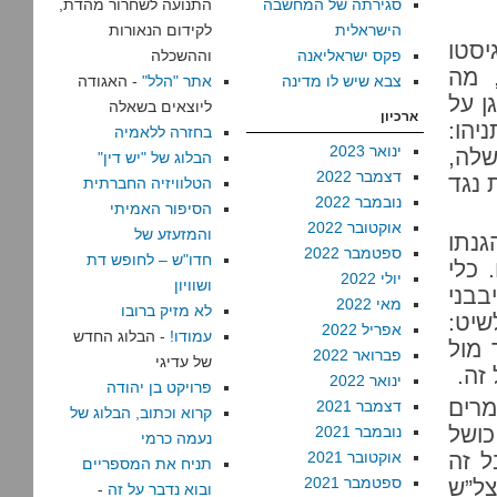
סגירתה של המחשבה
התנועה לשחרור מהדת,
הישראלית
לקידום הנאורות
יסטו
פקס ישראליאנה
וההשכלה
 מה
צבא שיש לו מדינה
אתר "הלל"
- האגודה
ן על
ליוצאים בשאלה
ארכיון
יהו:
בחזרה ללאמיה
ינואר 2023
לה,
הבלוג של "יש דין"
דצמבר 2022
 נגד
הטלוויזיה החברתית
נובמבר 2022
הסיפור האמיתי
אוקטובר 2022
והמזעזע של
גנתו
ספטמבר 2022
חדו"ש – לחופש דת
 כלי
יולי 2022
ושוויון
בני
מאי 2022
לא מזיק ברובו
שיט:
אפריל 2022
עמודו!
- הבלוג החדש
 מול
פברואר 2022
של עדיגי
זה.
ינואר 2022
פרויקט בן יהודה
מרים
דצמבר 2021
קרוא וכתוב, הבלוג של
כושל
נובמבר 2021
נעמה כרמי
ל זה
אוקטובר 2021
תניח את המספריים
ספטמבר 2021
צל”ש
ובוא נדבר על זה
-