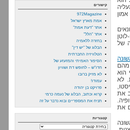
קישורים
עליה
אמון
972Magazine
אמת מארץ ישראל
אתר "דעת אמת"
נאים
אתר "הלל"
לוטן
בחזרה ללאמיה
ה של
הבלוג של "יש דין"
הטלוויזיה החברתית
ונה
הסיפור האמיתי והמזעזע של
 מהם
חדו"ש – לחופש דת ושוויון
 הוא
לא מזיק ברובו
. לא
עמודו!
טו,
פרויקט בן יהודה
ב את
קרוא וכתוב, הבלוג של נעמה כרמי
יה.
תניח את המספריים ובוא נדבר על זה
ם את
קטגוריות
שונה
קטגוריות
נות,