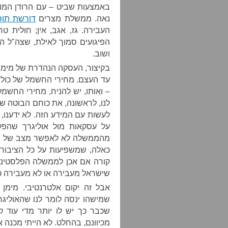
באמצעות שביט – עם הרודן המודח
נאה. ממשלת מצרים
דורשת תו
העבירה. גז, אגב, אין; חולית 
הפיגועים סמוך לאילת, שצה"ל ה
ושוב.
בקיצור, העסקה הנהדרת של מימן,
עד העצם. מחירי החשמל של כולנו 
– ואותו, יש להניח, מחירי החשמ
לעשות עם המידע הזה. לא ידענו
על עסקאות מול אוליגרך שהפעי
מהממשלה לא לאפשר מצב של "הר
כאלה, שמשפיעות על כל הציבור,
קורה אם אכן לממשלה הפלסטיני
שישראל מעבירה או לא מעבירה כ
אבל זה יקום אלטרנטיבי. מימן
שמישהו ינסה לומר לנו שהאוליגר
שכבר כך יש לו יותר מדי עוד ק
מכיוונם, בהחלט. לא הייתי מכנה א