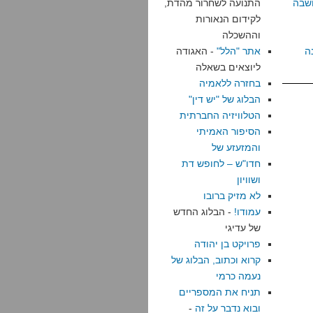
שבה
התנועה לשחרור מהדת,
לקידום הנאורות
וההשכלה
ה
אתר "הלל"
- האגודה
ליוצאים בשאלה
בחזרה ללאמיה
הבלוג של "יש דין"
הטלוויזיה החברתית
הסיפור האמיתי
והמזעזע של
חדו"ש – לחופש דת
ושוויון
לא מזיק ברובו
עמודו!
- הבלוג החדש
של עדיגי
פרויקט בן יהודה
קרוא וכתוב, הבלוג של
נעמה כרמי
תניח את המספריים
ובוא נדבר על זה
-