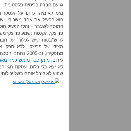
גז עם חברה בריטית-פלסטינית.
מימן לא מיהר לוותר על העסקה 
הוא הפעיל את אחד משכיריו, שב
המוסד לשעבר – והלז הפעיל חו
פריצקי. הקלטת נשמע פריצקי משו
לו ש"בטוח שיש לכלוך" על חברו
מצידו של פריצקי, ללא ספק, א
מתפקידו, וב-005
לזרום,
מימן כבר מימש כמה מאות 
לא יצא בלי כלום: עסקת הגז ה
שהוא לא קיבל אותם בשל יכולותיו כ