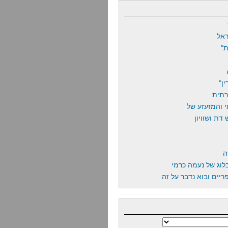
אל
"
ן"
רתית
 והמזעזע של
דת ושוויון
ה
לוג של נעמה כרמי
יים ובוא נדבר על זה