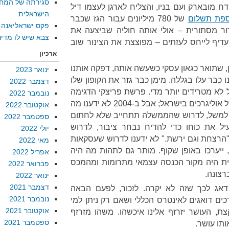
סגירתה של המח
 מובארק ועם בניו, והצליח לארגן לעצמו דיל
הישראלית
ספת תשלום
של 780 מיליונים עבור הגז שכבר
פקס ישראליאנה
טרור מסתורית – אולי אותה חוליה שביצעה את
צבא שיש לו מדינ
עדיף לייחס לעזתים – מפוצצת את הצינור שוב
ארכיון
 שתואר כגאון עסקי כשעשה אותה, דפקה אותנו
ינואר 2023
כבר עלו בגללה. מימן כבר גזר את הקופון שלו
דצמבר 2022
ל לא מטרידים יותר מדי. פרשת פריצקי הדגימה
נובמבר 2022
לנו, לראשונה, את כוחם הבוטה של אוליגרכים בישראל; אבל ב-2004 לא ידענו מה
אוקטובר 2022
, למשל, לדרוש שהממשלה תתחייב שלא לחתום
ספטמבר 2022
ל את כוחו כדי להדיח נבחר ציבור, לדרוש
יולי 2022
צחת וגם ירשת." לא ידענו לדרוש שעסקאות
מאי 2022
 ייערכו באופן שקוף. מותר גם לתהות מה היה
אפריל 2022
ת היה מקור הכנסה עצמאי מתרומות ומהמכס
פברואר 2022
רצונה.
ינואר 2022
דצמבר 2021
 דאג לכך שזה לא יקרה. לזכור, לפעם הבאה
נובמבר 2021
כים דואגים לאינטרס הכללי ושאם רק ניתן למי
אוקטובר 2021
צת, העושר יזרזף אלינו איכשהו. משהו מזרזף
ספטמבר 2021
ותו עושר.