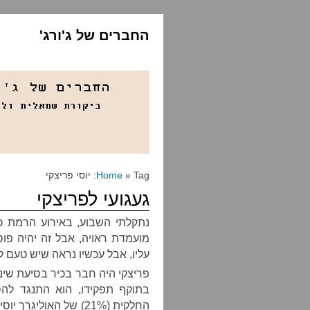
החברים של ג'ורג'
» Tag: יוסי פריצקי
Home
געגועי לפריצקי
נתקלתי השבוע, באירוע הרמת כו
מועמדת ראויה, אבל זה יהיה פו
עליו, אבל עכשיו נראה שיש טעם ל
פריצקי היה חבר בכיר בסיעת שי
החלקית (21%) של האול