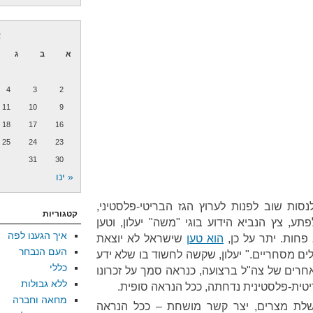
א
א
ב
ג
4
3
2
11
10
9
18
17
16
25
24
23
31
30
« ינו
ות שוב לפנות לערוץ הגז הבריטי-פלסטיני,
קטגוריות
וע החברה הבריטית BG. לפתע, צץ הנביא הידוע בוגי "משה" יעלון, וטען
איך הגענו לפה
פחות. יתר על כן,
הוא טען
שישראל לא יוצאת
העם הנבחר
ם מסחריים." יעלון, שקשה לחשוד בו שלא ידע
כללי
חרים של צה"ל ברצועה, כנראה סמך על זכרונו
ללא גבולות
טית-פלסטינית נדחתה, ככל הנראה סופית.
מחאה וחברה
שלת מצרים, יצר קשר מושחת – ככל הנראה