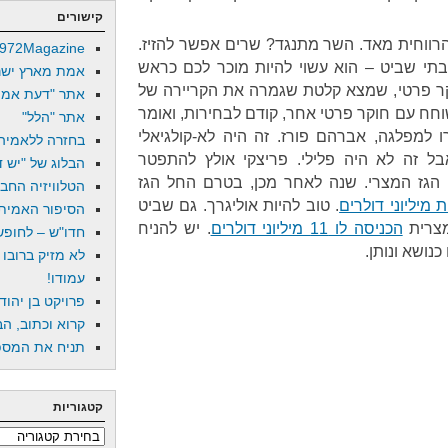
קישורים
הרווחית מאד. השר מתנגד? שרים אפשר להזיז.
972Magazine
תי שביט – הוא עשוי להיות מוכר לכם כראש
אמת מארץ ישר
קר פרטי, שמצא קלטת שגמרה את הקריירה של
אתר "דעת אמת
חח עם חוקר פרטי אחר, קודם לבחירות, ואומר
אתר "הלל"
 למפלגה, אברהם פורז. זה היה לא-קולגיאלי
בחזרה ללאמיה
בל זה לא היה פלילי. פריצקי אולץ להתפטר
הבלוג של "יש די
2 נחתם הסכם הגז המצרי. שנה לאחר מכן, בטרם החל הגז
הטלוויזיה החב
מיליוני דולרים
. טוב להיות אוליגרך. גם שביט
הסיפור האמיתי
מצרית
הכניסה לו 11 מיליוני דולרים
. יש להניח
חדו"ש – לחופש 
נושא ונותן.
לא מזיק ברובו
עמודו!
פרויקט בן יהוד
קרוא וכתוב, הב
תניח את המספר
קטגוריות
קטגוריות