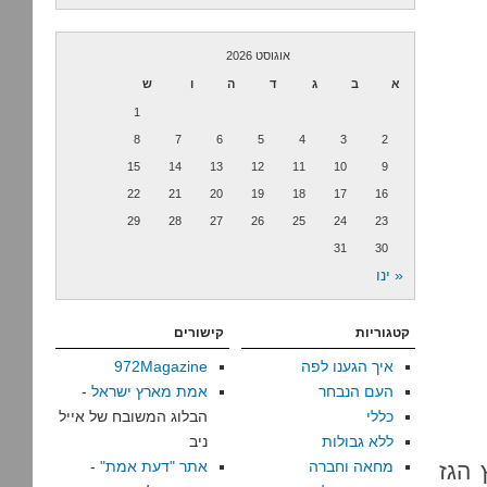
אוגוסט 2026
א
ב
ג
ד
ה
ו
ש
1
8
7
6
5
4
3
2
15
14
13
12
11
10
9
22
21
20
19
18
17
16
29
28
27
26
25
24
23
31
30
« ינו
קטגוריות
קישורים
איך הגענו לפה
972Magazine
העם הנבחר
אמת מארץ ישראל
-
כללי
הבלוג המשובח של אייל
ללא גבולות
ניב
מחאה וחברה
אתר "דעת אמת"
-
 הגז