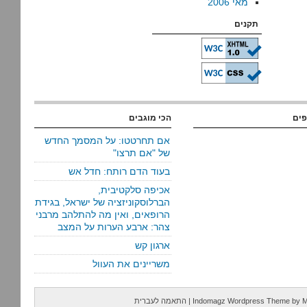
מאי 2006
תקנים
פים
הכי מוגבים
אם תחרטטו: על המסמך החדש
של "אם תרצו"
בעוד הדם רותח: חדל אש
אכיפה סלקטיבית,
הברלוסקוניזציה של ישראל, בגידת
הרופאים, ואין מה להתלהב מרבני
צהר: ארבע הערות על המצב
ארגון קש
משריינים את העוול
M
by
Indomagz Wordpress Theme
|
התאמה לעברית