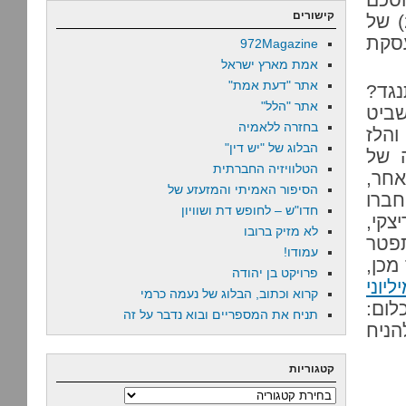
קישורים
הגז המצרי, בין חברת EMG שבבעלותו החלקית (21%) של
עסקת
972Magazine
אמת מארץ ישראל
אתר "דעת אמת"
נגד?
אתר "הלל"
שביט
בחזרה ללאמיה
והלז
הבלוג של "יש דין"
 של
הטלוויזיה החברתית
אחר,
הסיפור האמיתי והמזעזע של
חברו
חדו"ש – לחופש דת ושוויון
צקי,
לא מזיק ברובו
תפטר
עמודו!
ר מכן,
פרויקט בן יהודה
יוני
קרוא וכתוב, הבלוג של נעמה כרמי
לום:
תניח את המספריים ובוא נדבר על זה
הניח
קטגוריות
קטגוריות