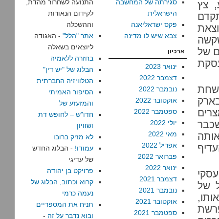
סגירתה של המחשבה
התנועה לשחרור מהדת,
בריטית BG. לפתע, צץ
הישראלית
לקידום הנאורות
תקדם
פקס ישראליאנה
וההשכלה
צאת
צבא שיש לו מדינה
אתר "הלל"
- האגודה
שקשה
ליוצאים בשאלה
ם של
ארכיון
בחזרה ללאמיה
עסקת
ינואר 2023
הבלוג של "יש דין"
דצמבר 2022
הטלוויזיה החברתית
ושחת
נובמבר 2022
הסיפור האמיתי
בארק
אוקטובר 2022
והמזעזע של
צרים
ספטמבר 2022
חדו"ש – לחופש דת
 שכבר
יולי 2022
ושוויון
מאי 2022
אותה
לא מזיק ברובו
אפריל 2022
עדיף
עמודו!
- הבלוג החדש
פברואר 2022
של עדיגי
ינואר 2022
פרויקט בן יהודה
סקי
דצמבר 2021
קרוא וכתוב, הבלוג של
 של
נובמבר 2021
נעמה כרמי
ותו,
אוקטובר 2021
תניח את המספריים
רשת
ספטמבר 2021
ובוא נדבר על זה
-