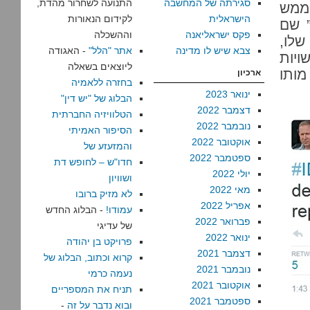
סגירתה של המחשבה
התנועה לשחרור מהדת,
 ממש
הישראלית
לקידום הנאורות
” שם
פקס ישראליאנה
וההשכלה
שלו,
צבא שיש לו מדינה
אתר "הלל"
- האגודה
יות
ליוצאים בשאלה
מותו
ארכיון
בחזרה ללאמיה
ינואר 2023
הבלוג של "יש דין"
דצמבר 2022
הטלוויזיה החברתית
נובמבר 2022
הסיפור האמיתי
אוקטובר 2022
והמזעזע של
ספטמבר 2022
חדו"ש – לחופש דת
יולי 2022
ושוויון
מאי 2022
לא מזיק ברובו
אפריל 2022
עמודו!
- הבלוג החדש
פברואר 2022
של עדיגי
ינואר 2022
פרויקט בן יהודה
דצמבר 2021
קרוא וכתוב, הבלוג של
נובמבר 2021
נעמה כרמי
אוקטובר 2021
תניח את המספריים
ספטמבר 2021
ובוא נדבר על זה
-