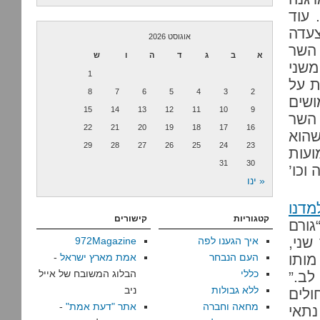
 עוד
צעדה
אוגוסט 2026
 השר
א
ב
ג
ד
ה
ו
ש
משני
1
ת על
8
7
6
5
4
3
2
שים
15
14
13
12
11
10
9
 השר
22
21
20
19
18
17
16
שהוא
29
28
27
26
25
24
23
עות
31
30
וכו’
« ינו
מדנו
קטגוריות
קישורים
גורם
שני,
איך הגענו לפה
972Magazine
מותו
העם הנבחר
אמת מארץ ישראל
-
כללי
הבלוג המשובח של אייל
לב.”
ללא גבולות
ניב
ולים
מחאה וחברה
אתר "דעת אמת"
-
נתאי