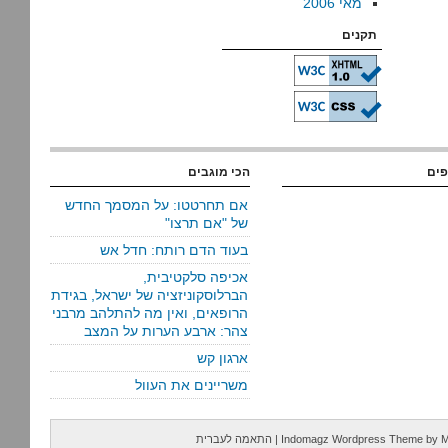
מאי 2006
תקנים
פים
הכי מוגבים
אם תחרטטו: על המסמך החדש
של "אם תרצו"
בעוד הדם רותח: חדל אש
אכיפה סלקטיבית,
הברלוסקוניזציה של ישראל, בגידת
הרופאים, ואין מה להתלהב מרבני
צהר: ארבע הערות על המצב
ארגון קש
משריינים את העוול
M
by
Indomagz Wordpress Theme
|
התאמה לעברית