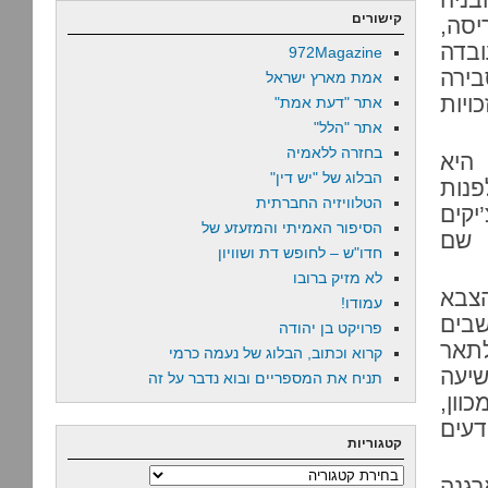
קישורים
יסה,
ובדה
972Magazine
בירה
אמת מארץ ישראל
ויות
אתר "דעת אמת"
אתר "הלל"
בחזרה ללאמיה
היא
הבלוג של "יש דין"
פנות
הטלוויזיה החברתית
יקים
הסיפור האמיתי והמזעזע של
 שם
חדו"ש – לחופש דת ושוויון
לא מזיק ברובו
הצבא
עמודו!
שבים
פרויקט בן יהודה
תאר
קרוא וכתוב, הבלוג של נעמה כרמי
יעה
תניח את המספריים ובוא נדבר על זה
וון,
דעים
קטגוריות
קטגוריות
רגנה