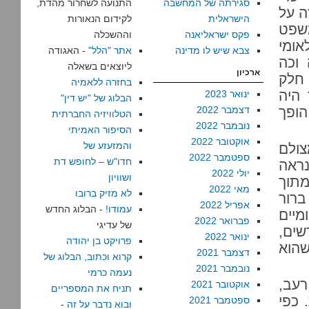
סגירתה של המחשבה
התנועה לשחרור מהדת,
ה על
הישראלית
לקידום הנאורות
משפט
פקס ישראליאנה
וההשכלה
אומי
צבא שיש לו מדינה
אתר "הלל"
- האגודה
 וכה
ליוצאים בשאלה
ארכיון
חלק
בחזרה ללאמיה
 היה
ינואר 2023
הבלוג של "יש דין"
הופך
דצמבר 2022
הטלוויזיה החברתית
נובמבר 2022
הסיפור האמיתי
אוקטובר 2022
והמזעזע של
צולם
ספטמבר 2022
חדו"ש – לחופש דת
נראה
יולי 2022
ושוויון
לראות את החומר. היא טוענת ש-127 מתוך
מאי 2022
לא מזיק ברובו
ברור
אפריל 2022
עמודו!
- הבלוג החדש
מיים
פברואר 2022
של עדיגי
שים,
ינואר 2022
פרויקט בן יהודה
שהוא
דצמבר 2021
קרוא וכתוב, הבלוג של
נובמבר 2021
נעמה כרמי
רעב,
אוקטובר 2021
תניח את המספריים
 כפי
ספטמבר 2021
ובוא נדבר על זה
-