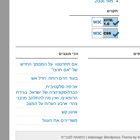
מאי 2006
תקנים
פים
הכי מוגבים
אם תחרטטו: על המסמך החדש
של "אם תרצו"
בעוד הדם רותח: חדל אש
אכיפה סלקטיבית,
הברלוסקוניזציה של ישראל, בגידת
הרופאים, ואין מה להתלהב מרבני
צהר: ארבע הערות על המצב
ארגון קש
משריינים את העוול
M
by
Indomagz Wordpress Theme
|
התאמה לעברית