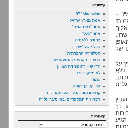
קישורים
שוויו כשבעה מיליוני שקלים וגודלו 500 מ"ר –
972Magazine
מיתי
אמת מארץ ישראל
אלוף
אתר "דעת אמת"
אתר "הלל"
רון.
בחזרה ללאמיה
אופן
הבלוג של "יש דין"
 של
הטלוויזיה החברתית
הסיפור האמיתי והמזעזע של
ץ על
חדו"ש – לחופש דת ושוויון
רך 120 מטרים, ללא
לא מזיק ברובו
תב
עמודו!
גלנט
פרויקט בן יהודה
קרוא וכתוב, הבלוג של נעמה כרמי
ניין
תניח את המספריים ובוא נדבר על זה
, כך
ירות
קטגוריות
הגיע
קטגוריות
טיות