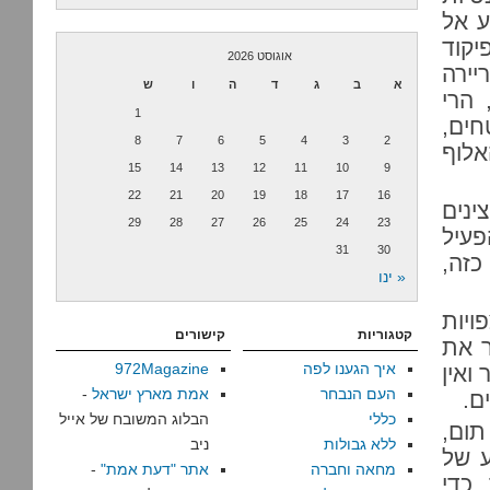
ע אל
יקוד
אוגוסט 2026
יירה
א
ב
ג
ד
ה
ו
ש
 הרי
1
ים,
8
7
6
5
4
3
2
אלוף
15
14
13
12
11
10
9
22
21
20
19
18
17
16
ינים
29
28
27
26
25
24
23
פעיל
31
30
כזה,
« ינו
יות
קטגוריות
קישורים
ר את
איך הגענו לפה
972Magazine
ואין
העם הנבחר
אמת מארץ ישראל
-
ם.
כללי
הבלוג המשובח של אייל
תום,
ללא גבולות
ניב
ע של
מחאה וחברה
אתר "דעת אמת"
-
 כדי