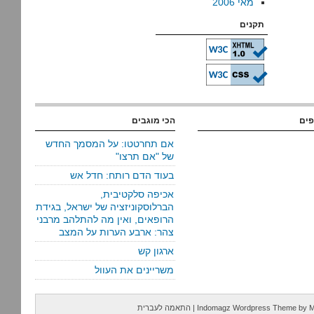
מאי 2006
תקנים
פים
הכי מוגבים
אם תחרטטו: על המסמך החדש
של "אם תרצו"
בעוד הדם רותח: חדל אש
אכיפה סלקטיבית,
הברלוסקוניזציה של ישראל, בגידת
הרופאים, ואין מה להתלהב מרבני
צהר: ארבע הערות על המצב
ארגון קש
משריינים את העוול
M
by
Indomagz Wordpress Theme
|
התאמה לעברית