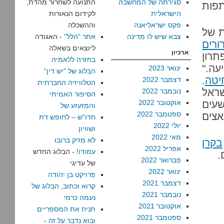
סגירתה של המחשבה
התנועה לשחרור מהדת,
תפות
הישראלית
לקידום הנאורות
פקס ישראליאנה
וההשכלה
ת של
צבא שיש לו מדינה
אתר "הלל"
- האגודה
ורים
ליוצאים בשאלה
ארכיון
 שטחי C הוא הפתרון
בחזרה ללאמיה
עה."
ינואר 2023
הבלוג של "יש דין"
.
דצמבר 2022
הטלוויזיה החברתית
ראל
נובמבר 2022
הסיפור האמיתי
 התשעים
אוקטובר 2022
והמזעזע של
ספטמבר 2022
אצים
חדו"ש – לחופש דת
יולי 2022
ושוויון
מאי 2022
לא מזיק ברובו
בקרן
אפריל 2022
עמודו!
- הבלוג החדש
.
פברואר 2022
של עדיגי
ינואר 2022
פרויקט בן יהודה
דצמבר 2021
קרוא וכתוב, הבלוג של
נובמבר 2021
נעמה כרמי
אוקטובר 2021
תניח את המספריים
ספטמבר 2021
ובוא נדבר על זה
-