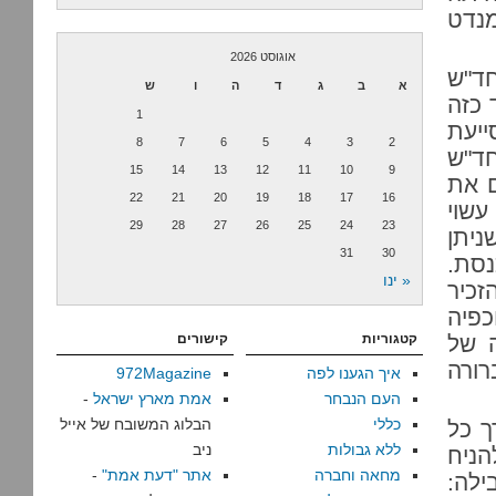
מנדט
אוגוסט 2026
חד"ש
א
ב
ג
ד
ה
ו
ש
 כזה
1
ייעת
8
7
6
5
4
3
2
חד"ש
15
14
13
12
11
10
9
ם את
22
21
20
19
18
17
16
עשוי
29
28
27
26
25
24
23
ניתן
31
30
נסת.
« ינו
זכיר
כפיה
ה של
קטגוריות
קישורים
רורה
איך הגענו לפה
972Magazine
העם הנבחר
אמת מארץ ישראל
-
כללי
הבלוג המשובח של אייל
ך כל
ללא גבולות
ניב
הניח
מחאה וחברה
אתר "דעת אמת"
-
ילה: