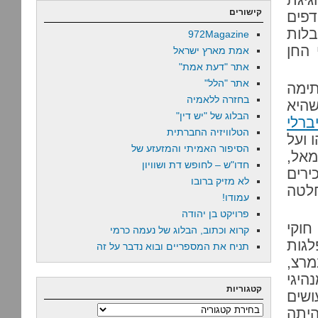
קישורים
דפים
בלות
972Magazine
 החן
אמת מארץ ישראל
אתר "דעת אמת"
אתר "הלל"
ימה
בחזרה ללאמיה
שהיא
הבלוג של "יש דין"
יברלי
הטלוויזיה החברתית
 ועל
הסיפור האמיתי והמזעזע של
אל,
חדו"ש – לחופש דת ושוויון
ירים
לא מזיק ברובו
לטה
עמודו!
פרויקט בן יהודה
חוקי
קרוא וכתוב, הבלוג של נעמה כרמי
גות
תניח את המספריים ובוא נדבר על זה
מרצ,
היגי
קטגוריות
ושים
קטגוריות
היתה