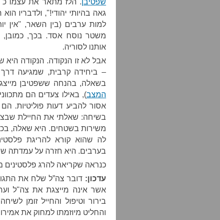
שפטיבן
. הלז מתאר את עצמו כ"מ
למות ערבים (בין השאר, "אין יו
משטר נוסח אסד. בכך, כמובן, ה
אותנו לסוריה.
אבל לא זו הנקודה. הנקודה היא ש
– ביחידה קרבית, שמגיעה דרך 
בשאלה, בהנחה ששפטיבן מייצג נ
המצב
), באילו צעדים הם מתכוונ
אסור להביע דעות פוליטיות. הם
בשיחה: שאלתי את החיילת שבצד
משירות בשטחים. היא שאלה, בכל 
לה שהוא קורא להריגת פלסטינ
בערבים. היא חזרה על עמדתה שמד
כנראה שקריאה להרג פלסטינים מ
עדכון:
דובר צה”ל שלח את התגוב
אשר אינה מייצגת את צה"ל וערכ
בירור וטיפול והחייל זומן לשי
והחליט מיוזמתו למחוק את אמירו