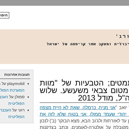
תגובות אחרונות
מטים; הטבעיות של "מוות
playmobil
על
ה
טמטום צבאי משעשע. שלוש
המערכת הפולי
 מודל 2013
סמולן
על
העכב
הפוליטית
ואב "
אני מניח, כרמלה, שאת לא היית מצפה
רועי
על
העכברו
יהודי שעמד ממולו, אני בטוח שלא לזה את
הפוליטית
עד לאזרחות ולג'וב הבא, מצא הבוקר (ב') לנכון
קובלת על אולטרה-לאומנים, וכתב בצדקנות