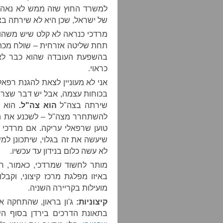
של ישראל, שכן היא לא שירתה בצ
מרדכי כנראה לא קלט שיש משהו 
תחת שליטה אזרחית – שולח מכת
בהשפעת העובדה שהוא כבר לא מ
כראוי.
אני לא מעוניין לצאת להגנת רפא
בכוחות עצמה, אבל יש דבר שצרי
שירתה בצה"ל
הוא צה"ל.
הוא ש
להשתחרר מצה"ל – לשכנע את ה
טוען שרפאלי עריקה. אם מרדכי 
שיעשה את זה בגלוי, שיתכונן למ
לא עשה כלום בנידון עד עכשיו.
מותר לחשוד שמרדכי, כאמור, חו
באיזו מפלגת מרכז קיצוני, וק
מועילות בקריירה השניה.
קיצוניות:
ג'ון בראון, שהתחקה 
בתאונת הדרכים בירדן בסוף ה