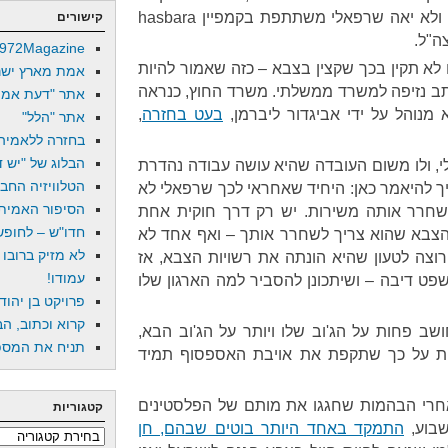
למשרד החוץ שזה ממש לא נאה ולא יאה שרפאלי משתתפת בקמפיין hasbara
קישורים
ה"ל.
972Magazine
לא תקין בכך שקצין בצבא – כזה שאמור להיות
אמת מארץ ישר
ב נזיפה למשרד ממשלתי. משרד החוץ, כנראה
אתר "דעת אמת
נוהל על ידי אביגדור ליברמן,
בעט בחזרה
,
אתר "הלל"
בחזרה ללאמיה
הבלוג של "יש די
לי, ולו משום העובדה שהיא עושה עבודה נהדרת
הטלוויזיה החב
ך להיאמר כאן: היחיד שאחראי לכך שרפאלי לא
הסיפור האמיתי
חרר אותה משירות. יש רק דרך חוקית אחת
חדו"ש – לחופש 
צבא שהוא צריך לשחרר אותך – ואף אחד לא
לא מזיק ברובו
רוצה לטעון שהיא הונתה את רשויות הצבא, אז
עמודו!
שפט דיבה – ושיתכונן להסביר למה הארגון שלו
פרויקט בן יהוד
קרוא וכתוב, הב
שב פחות על הג'וב שלו ויותר על הג'וב הבא,
תניח את המספר
בלות על כך שתקפת את אויבת האספסוף תמיד
אחרי הבהמות שחגגו את מותם של הפלסטינים
קטגוריות
שבוע,
התמקד באחד היותר בוטים שבהם, חן
קטגוריות