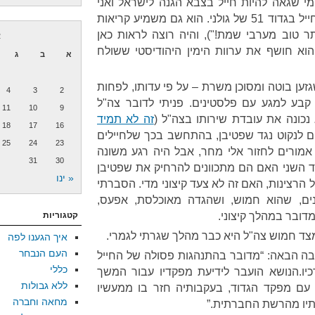
י שגאה להיות חייל בצבא הגנה לישראל ואני
גאה בהיותי יהודי!", ולדבריו הוא חייל בגדוד 51 של גולני. הוא גם משמיע קריאות
תר טוב מערבי שמת!"), והיה רוצה לראות כאן
א
וא חושף את ערוות הימין היהודיסטי ששולח
א
ב
ג
גזען בוטה ומסוכן משרת – על פי עדותו, לפחות
4
3
2
קבע למגע עם פלסטינים. פניתי לדובר צה"ל
11
10
9
כונה את עובדת שירותו בצה"ל (
זה לא תמיד
18
17
16
ים לנקוט נגד שפטיבן, בהתחשב בכך שלחיילים
25
24
23
 אמורים לחזור אלי מחר, אבל היה רגע משונה
31
30
 השני האם הם מתכוונים להרחיק את שפטיבן
« ינו
הרצינות, האם זה לא צעד קיצוני מדי. הסברתי
ים, שהוא חמוש, ושהגדה מאוכלסת, אפעס,
ובר במהלך קיצוני.
קטגוריות
צד חמוש צה"ל היא כבר מהלך שגרתי לגמרי.
איך הגענו לפה
העם הנבחר
ה הבאה: “מדובר בהתנהגות פסולה של החייל
כללי
יו.הנושא הועבר לידיעת מפקדיו עבור המשך
ללא גבולות
חה עם מפקד הגדוד, בעקבותיה חזר בו ממעשיו
מחאה וחברה
תיו מהרשת החברתית.”