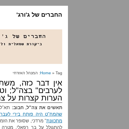
החברים של ג'ורג'
» Tag: המנהל האזרחי
Home
אין דבר כזה, משת
לערבים" בצה"ל; ו
הערות קצרות על צה"ל,
תאשים את צה"ל, חבוב:
תא"ל י
שהמח"ט היה פותח בירי לעבר 
מתכוונת
" מרדכי, שסופר את הזמן 
להתגולל על בר רפאלי, מטרה מ