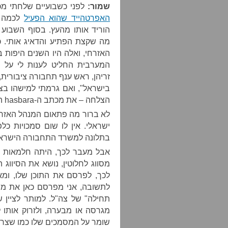
שמור:
לפני כשבועיים שלחתי 
האפרטהייד שהוא הפעיל
לכמה ע
הוריד אותו מהעץ. בסוף השבוע
האזרחי, ואלה היו השנים היפות 
המערבית החליט לענות לי על
זריהן, ראש ענף תחבורה ציבורית,
בישראל", ואם גרמתי למישהו בצה
הצלחה – את מכתב ה-hasbara הרגיל, זה שהם הוציאו גם לתקשורת.
לא ברור מה פתאום המנהל האזרח
ישראלי. אין לו שום סמכויות כלפי
בתלונה למשרד התחבורה הישראלי, 
אבל מעבר לכך, היתה חלמאות נ
מסווג לחלוטין, נושא את הסיווג
לכך, לפרסם את התוכן שלו, ומא
לתשובה, אני מפרסם כאן את מה
תחילה" של צה"ל. למותר לציין ש
מגרסה או מבערה, ולזרוק אותו 
שומר על המסמכים שלו כמו שצרי