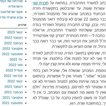
סגירתה של המח
מכתב למשרד התחבורה, במחאה על
תכנית קווי
הישראלית
שרות שעות, עד שהבלגאן בתקשורת הזרה
פקס ישראליאנה
 הבחנתי במכתב שהגיע אלי מהמנהל האזרחי,
צבא שיש לו מדינ
מה שקצת הפתיע והדאיג אותי. כבר כמעט 22 שנים לא קיבלתי דואר מהמנהל
בחיי. ובכן, קמ"ט תחבורה במנהל האזרחי בגדה
ארכיון
 המכתב ששלחתי למשרד התחבורה. אריאלה
ינואר 2023
 כתבה לי – תחת הכותרת "הנדון: קווי אפרטהייד
דצמבר 2022
"ל לכתוב את הביטוי הזה, אני כבר רואה בכך
נובמבר 2022
אוקטובר 2022
י, שעיסוקו בתושבי הגדה, טורח לכתוב לאזרח
ספטמבר 2022
 ואני לא יכול לפנות אליו בתלונות. אני פניתי
יולי 2022
והייתי מצפה שהוא ולא איזה קצין יענה לי.
מאי 2022
אפריל 2022
וספת. המכתב שנשלח אלי, שהכיל תוכן בלתי
פברואר 2022
 הצבאי "שמור." מאחר ואין לי אפשרות, בהתאם
ינואר 2022
חר וכמה שיחות טלפון למנהל האזרחי לא זכו
דצמבר 2021
 שמותר לפי לפרסם, במסגרת מדיניות "חלם
נובמבר 2021
אין לי מושג מה לעשות עם המכתב, כי אין לי
אוקטובר 2021
לזבל זה פשוט להזמין כתבה על כך שצה”ל לא
ספטמבר 2021
ך. במחשבה שניה, רגע.