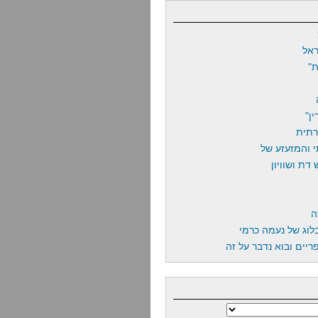
אל
"
ן"
רתית
 והמזעזע של
דת ושוויון
ה
לוג של נעמה כרמי
יים ובוא נדבר על זה