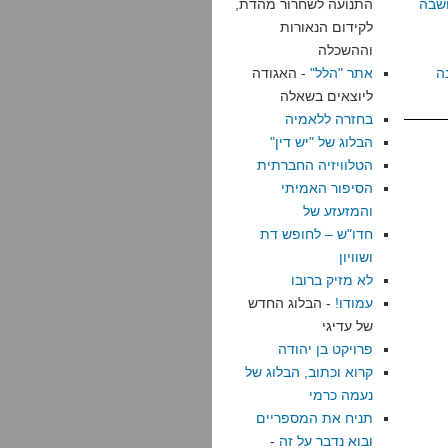
שבה
התנועה לשחרור מהדת,
לקידום הנאורות
וההשכלה
ה
אתר "הלל"
- האגודה
ליוצאים בשאלה
בחזרה ללאמיה
הבלוג של "יש דין"
הטלוויזיה החברתית
הסיפור האמיתי
והמזעזע של
חדו"ש – לחופש דת
ושוויון
לא מזיק ברובו
עמודו!
- הבלוג החדש
של עדיגי
פרויקט בן יהודה
קרוא וכתוב, הבלוג של
נעמה כרמי
תניח את המספריים
ובוא נדבר על זה
-