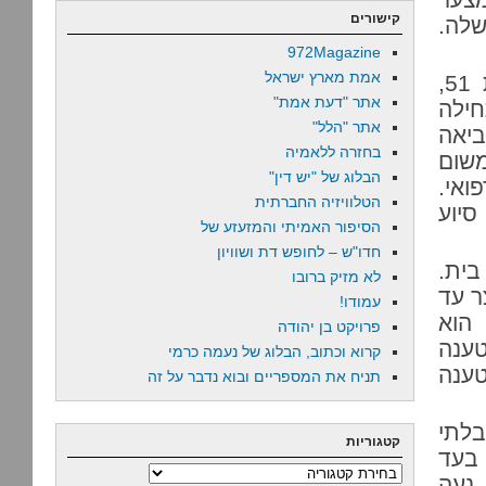
קישורים
שלה.
972Magazine
אמת מארץ ישראל
הסיפור פשוט ולמרבה הצער מוכר להכאיב. קליין, בת 51,
אתר "דעת אמת"
חילה
אתר "הלל"
ביאה
בחזרה ללאמיה
משום
הבלוג של "יש דין"
ואי.
הטלוויזיה החברתית
יוע
הסיפור האמיתי והמזעזע של
חדו"ש – לחופש דת ושוויון
בית.
לא מזיק ברובו
מעצר עד
עמודו!
 הוא
פרויקט בן יהודה
טענה
קרוא וכתוב, הבלוג של נעמה כרמי
טענה
תניח את המספריים ובוא נדבר על זה
לתי
קטגוריות
ט בעד
קטגוריות
ס’ 3: השופטת, נעה