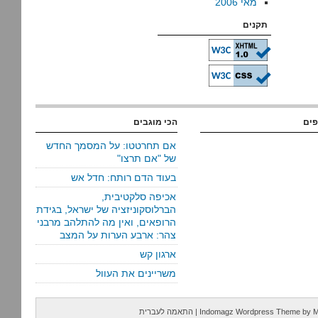
מאי 2006
תקנים
פים
הכי מוגבים
אם תחרטטו: על המסמך החדש
של "אם תרצו"
בעוד הדם רותח: חדל אש
אכיפה סלקטיבית,
הברלוסקוניזציה של ישראל, בגידת
הרופאים, ואין מה להתלהב מרבני
צהר: ארבע הערות על המצב
ארגון קש
משריינים את העוול
M
by
Indomagz Wordpress Theme
|
התאמה לעברית