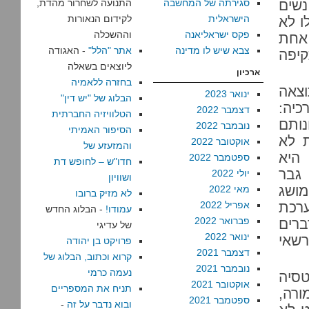
שים
סגירתה של המחשבה
התנועה לשחרור מהדת,
הישראלית
לקידום הנאורות
ו לא
פקס ישראליאנה
וההשכלה
 אחת
צבא שיש לו מדינה
אתר "הלל"
- האגודה
יפה
ליוצאים בשאלה
ארכיון
בחזרה ללאמיה
וצאה
ינואר 2023
הבלוג של "יש דין"
כיה:
דצמבר 2022
הטלוויזיה החברתית
נותם
נובמבר 2022
הסיפור האמיתי
 לא
אוקטובר 2022
והמזעזע של
 היא
ספטמבר 2022
חדו"ש – לחופש דת
 גבר
יולי 2022
ושוויון
מושג
מאי 2022
לא מזיק ברובו
ערכת
אפריל 2022
עמודו!
- הבלוג החדש
פברואר 2022
ברים
של עדיגי
ינואר 2022
רשאי
פרויקט בן יהודה
דצמבר 2021
קרוא וכתוב, הבלוג של
נובמבר 2021
נעמה כרמי
טסיה
אוקטובר 2021
תניח את המספריים
ורה,
ספטמבר 2021
ובוא נדבר על זה
-