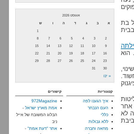
וקים
אוגוסט 2026
ל בת
א
ב
ג
ד
ה
ו
ש
בבית
1
8
7
6
5
4
3
2
ילתה
15
14
13
12
11
10
9
 הוא
22
21
20
19
18
17
16
29
28
27
26
25
24
23
נוי,
31
30
שוד.
« ינו
גנוק
קטגוריות
קישורים
טות
איך הגענו לפה
972Magazine
 אחר
העם הנבחר
אמת מארץ ישראל
-
ה לא
כללי
הבלוג המשובח של אייל
ביבת
ללא גבולות
ניב
מחאה וחברה
אתר "דעת אמת"
-