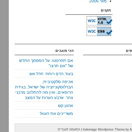
מאי 2006
תקנים
פים
הכי מוגבים
אם תחרטטו: על המסמך החדש
של "אם תרצו"
בעוד הדם רותח: חדל אש
אכיפה סלקטיבית,
הברלוסקוניזציה של ישראל, בגידת
הרופאים, ואין מה להתלהב מרבני
צהר: ארבע הערות על המצב
ארגון קש
משריינים את העוול
M
by
Indomagz Wordpress Theme
|
התאמה לעברית