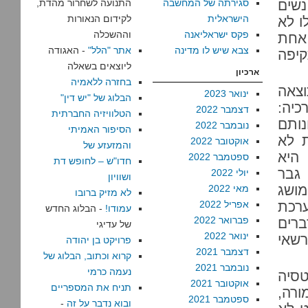
שים
סגירתה של המחשבה
התנועה לשחרור מהדת,
הישראלית
לקידום הנאורות
ו לא
פקס ישראליאנה
וההשכלה
 אחת
צבא שיש לו מדינה
אתר "הלל"
- האגודה
יפה
ליוצאים בשאלה
ארכיון
בחזרה ללאמיה
וצאה
ינואר 2023
הבלוג של "יש דין"
כיה:
דצמבר 2022
הטלוויזיה החברתית
נותם
נובמבר 2022
הסיפור האמיתי
 לא
אוקטובר 2022
והמזעזע של
 היא
ספטמבר 2022
חדו"ש – לחופש דת
 גבר
יולי 2022
ושוויון
מושג
מאי 2022
לא מזיק ברובו
ערכת
אפריל 2022
עמודו!
- הבלוג החדש
פברואר 2022
ברים
של עדיגי
ינואר 2022
רשאי
פרויקט בן יהודה
דצמבר 2021
קרוא וכתוב, הבלוג של
נובמבר 2021
נעמה כרמי
טסיה
אוקטובר 2021
תניח את המספריים
ורה,
ספטמבר 2021
ובוא נדבר על זה
-