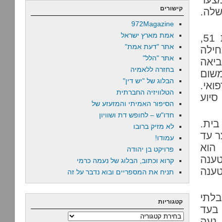
קישורים
שלה.
972Magazine
אמת מארץ ישראל
הסיפור פשוט ולמרבה הצער מוכר להכאיב. קליין, בת 51,
אתר "דעת אמת"
חילה
אתר "הלל"
ביאה
בחזרה ללאמיה
משום
הבלוג של "יש דין"
ואי.
הטלוויזיה החברתית
יוע
הסיפור האמיתי והמזעזע של
חדו"ש – לחופש דת ושוויון
בית.
לא מזיק ברובו
מעצר עד
עמודו!
 הוא
פרויקט בן יהודה
טענה
קרוא וכתוב, הבלוג של נעמה כרמי
טענה
תניח את המספריים ובוא נדבר על זה
לתי
קטגוריות
ט בעד
קטגוריות
ס’ 3: השופטת, נעה