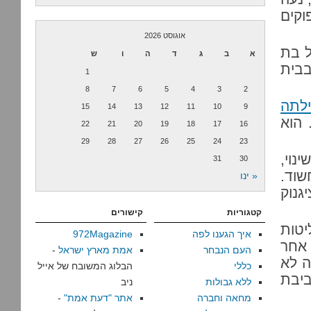
וקים
אוגוסט 2026
ל בת
א
ב
ג
ד
ה
ו
ש
בבית
1
8
7
6
5
4
3
2
ילתה
15
14
13
12
11
10
9
 הוא
22
21
20
19
18
17
16
29
28
27
26
25
24
23
נוי,
31
30
שוד.
« ינו
גנוק
קטגוריות
קישורים
טות
איך הגענו לפה
972Magazine
 אחר
העם הנבחר
אמת מארץ ישראל
-
ה לא
כללי
הבלוג המשובח של אייל
ביבת
ללא גבולות
ניב
מחאה וחברה
אתר "דעת אמת"
-