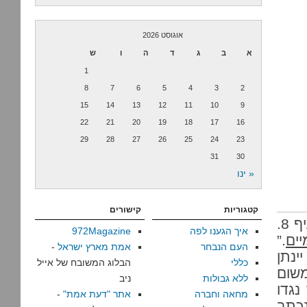
אוגוסט 2026
א
ב
ג
ד
ה
ו
ש
1
8
7
6
5
4
3
2
15
14
13
12
11
10
9
22
21
20
19
18
17
16
29
28
27
26
25
24
23
31
30
« ינו
קטגוריות
קישורים
החלקים המעניינים מבחינתנו במסמך הם סעיף 6א’ וסעיף 8.
איך הגענו לפה
972Magazine
יים
.”
העם הנבחר
אמת מארץ ישראל
-
ינתן
כללי
הבלוג המשובח של אייל
משום
ללא גבולות
ניב
נגדו
מחאה וחברה
אתר "דעת אמת"
-
אשא, שיצא בתאריך 19.7.1979, נכתב