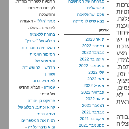
סגירתה של המחשבה
התנועה לשחרור מהדת,
רכות
הישראלית
לקידום הנאורות
יות
פקס ישראליאנה
וההשכלה
לגה.
צבא שיש לו מדינה
אתר "הלל"
- האגודה
עצת
ליוצאים בשאלה
ארכיון
יחוד
בחזרה ללאמיה
ד יש
ינואר 2023
הבלוג של "יש דין"
ערכת
דצמבר 2022
הטלוויזיה החברתית
מצע
נובמבר 2022
הסיפור האמיתי
מדי,
אוקטובר 2022
והמזעזע של
ספטמבר 2022
תפת.
חדו"ש – לחופש דת
יולי 2022
זמן,
ושוויון
מאי 2022
צוץ.
לא מזיק ברובו
אפריל 2022
מים,
עמודו!
- הבלוג החדש
פברואר 2022
 ב-1947; לגמרי לא
של עדיגי
ינואר 2022
ראית
פרויקט בן יהודה
דצמבר 2021
קרוא וכתוב, הבלוג של
נובמבר 2021
נעמה כרמי
בודה
אוקטובר 2021
תניח את המספריים
רג הצליח
ספטמבר 2021
ובוא נדבר על זה
-