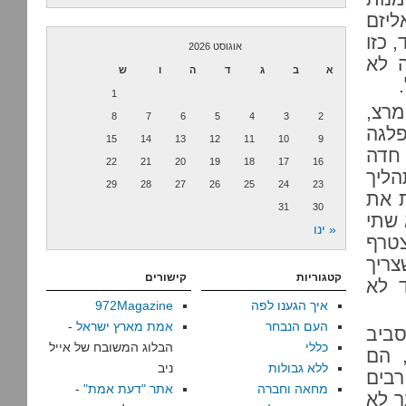
ליזם
 כזו
אוגוסט 2026
 לא
א
ב
ג
ד
ה
ו
ש
1
מרצ,
8
7
6
5
4
3
2
לגה
15
14
13
12
11
10
9
 חדה
22
21
20
19
18
17
16
ליך
29
28
27
26
25
24
23
ת את
31
30
 שתי
« ינו
צטרף
ריך
קטגוריות
קישורים
 לא
איך הגענו לפה
972Magazine
העם הנבחר
אמת מארץ ישראל
-
סביב
כללי
הבלוג המשובח של אייל
 הם
ללא גבולות
ניב
רבים
מחאה וחברה
אתר "דעת אמת"
-
ר לא