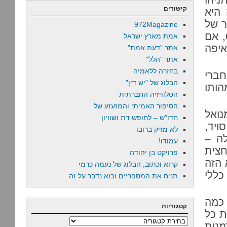
קישורים
 היא
ר של
972Magazine
ליברמן. מה שהיה פחות צפוי היה הרוב: 74 מול 14. 67, אם
אמת מארץ ישראל
איפה
אתר "דעת אמת"
אתר "הלל"
בחזרה ללאמיה
ברי
הבלוג של "יש דין"
הותו
הטלוויזיה החברתית
הסיפור האמיתי והמזעזע של
נואל
חדו"ש – לחופש דת ושוויון
ויד,
לא מזיק ברובו
לה –
עמודו!
מחצית
פרויקט בן יהודה
 הזה
קרוא וכתוב, הבלוג של נעמה כרמי
כללי
תניח את המספריים ובוא נדבר על זה
 כמה
קטגוריות
ת כל
קטגוריות
מנות