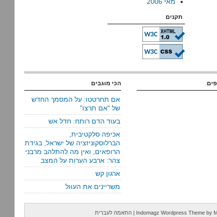
מאי 2006
תקנים
פים
הכי מוגבים
אם תחרטטו: על המסמך החדש
של "אם תרצו"
בעוד הדם רותח: חדל אש
אכיפה סלקטיבית,
הברלוסקוניזציה של ישראל, בגידת
הרופאים, ואין מה להתלהב מרבני
צהר: ארבע הערות על המצב
ארגון קש
משריינים את העוול
M
by
Indomagz Wordpress Theme
|
התאמה לעברית