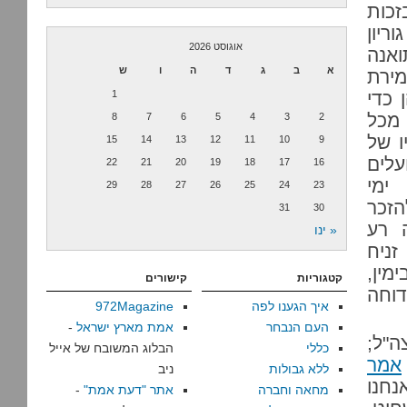
זכות
1 הורה בן גוריון
אוגוסט 2026
ואנה
א
ב
ג
ד
ה
ו
ש
מירת
 כדי
1
 מכל
8
7
6
5
4
3
2
ו של
15
14
13
12
11
10
9
עלים
22
21
20
19
18
17
16
ימי
29
28
27
26
25
24
23
הזכר
31
30
 רע
« ינו
זניח
מין,
קטגוריות
קישורים
דוחה
איך הגענו לפה
972Magazine
העם הנבחר
אמת מארץ ישראל
-
ה"ל;
כללי
הבלוג המשובח של אייל
אמר
ללא גבולות
ניב
נחנו
מחאה וחברה
אתר "דעת אמת"
-