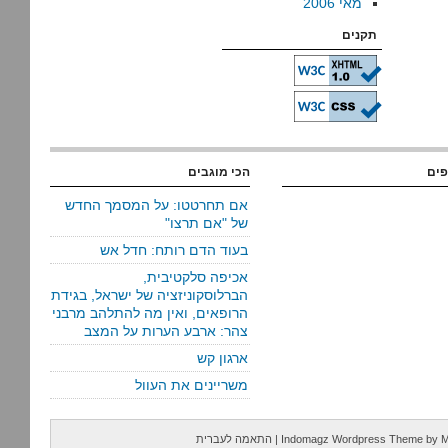
מאי 2006
תקנים
פים
הכי מוגבים
אם תחרטטו: על המסמך החדש
של "אם תרצו"
בעוד הדם רותח: חדל אש
אכיפה סלקטיבית,
הברלוסקוניזציה של ישראל, בגידת
הרופאים, ואין מה להתלהב מרבני
צהר: ארבע הערות על המצב
ארגון קש
משריינים את העוול
M
by
Indomagz Wordpress Theme
|
התאמה לעברית