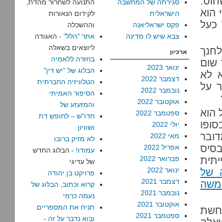
חוט.
סגירתה של המחשבה
התנועה לשחרור מהדת,
 הוא
הישראלית
לקידום הנאורות
 כעל
פקס ישראליאנה
וההשכלה
צבא שיש לו מדינה
אתר "הלל"
- האגודה
ליוצאים בשאלה
לחנך
ארכיון
בחזרה ללאמיה
 שום
ינואר 2023
הבלוג של "יש דין"
א לא
דצמבר 2022
הטלוויזיה החברתית
ר על
נובמבר 2022
הסיפור האמיתי
אוקטובר 2022
והמזעזע של
 הוא
ספטמבר 2022
חדו"ש – לחופש דת
סופו
יולי 2022
ושוויון
דובר
מאי 2022
לא מזיק ברובו
בסיס
אפריל 2022
עמודו!
- הבלוג החדש
יתית
פברואר 2022
של עדיגי
ינואר 2022
 של
פרויקט בן יהודה
דצמבר 2021
 משה
קרוא וכתוב, הבלוג של
נובמבר 2021
נעמה כרמי
אוקטובר 2021
תניח את המספריים
כחשת
ספטמבר 2021
ובוא נדבר על זה
-