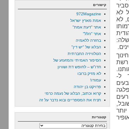
סביר
קישורים
ל לא
972Magazine
, לא
אמת מארץ ישראל
מותו
אתר "דעת אמת"
ודית
אתר "הלל"
לה:
בחזרה ללאמיה
נים.
הבלוג של "יש דין"
הטלוויזיה החברתית
ינוך
הסיפור האמיתי והמזעזע של
 רשת
חדו"ש – לחופש דת ושוויון
נו.
לא מזיק ברובו
 ל-
עמודו!
בעים
פרויקט בן יהודה
פלגה
קרוא וכתוב, הבלוג של נעמה כרמי
רעים
תניח את המספריים ובוא נדבר על זה
ובל,
יותר
ופיר
קטגוריות
קטגוריות