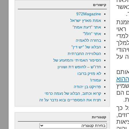
קישורים
באשר
.
972Magazine
אמת מארץ ישראל
זמנת
אתר "דעת אמת"
ראוי
אתר "הלל"
למדי
בחזרה ללאמיה
למלך
הבלוג של "יש דין"
הודי
הטלוויזיה החברתית
ה על
הסיפור האמיתי והמזעזע של
חדו"ש – לחופש דת ושוויון
אותם
לא מזיק ברובו
ההוא
עמודו!
שמיץ
פרויקט בן יהודה
ם הם
קרוא וכתוב, הבלוג של נעמה כרמי
ת.
תניח את המספריים ובוא נדבר על זה
ל כך
זים,
קטגוריות
יאות
קטגוריות
יהיה