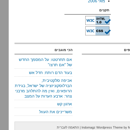
מאי 2006
תקנים
פים
הכי מוגבים
אם תחרטטו: על המסמך החדש
של "אם תרצו"
בעוד הדם רותח: חדל אש
אכיפה סלקטיבית,
הברלוסקוניזציה של ישראל, בגידת
הרופאים, ואין מה להתלהב מרבני
צהר: ארבע הערות על המצב
ארגון קש
משריינים את העוול
M
by
Indomagz Wordpress Theme
|
התאמה לעברית