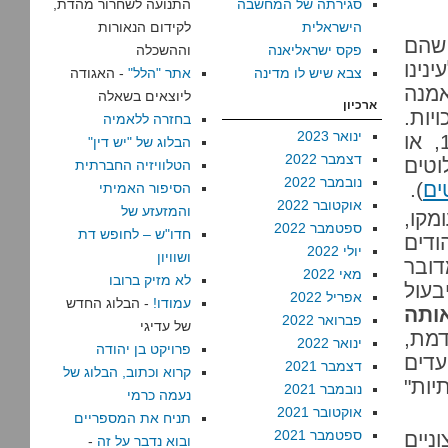
סגירתה של המחשבה
התנועה לשחרור מהדת,
הישראלית
לקידום הנאורות
 שהם
פקס ישראליאנה
וההשכלה
נינו
צבא שיש לו מדינה
אתר "הלל"
- האגודה
מנה
ליוצאים בשאלה
ארכיון
יות.
בחזרה ללאמיה
ינואר 2023
אבינר רוצה להחזיר את מעמדם של הדרוזים ל-1950, או
הבלוג של "יש דין"
דצמבר 2022
וטים
הטלוויזיה החברתית
נובמבר 2022
ים
).
הסיפור האמיתי
אוקטובר 2022
והמזעזע של
מקו,
ספטמבר 2022
חדו"ש – לחופש דת
ודים
יולי 2022
ושוויון
ובר
מאי 2022
לא מזיק ברובו
בעול
אפריל 2022
עמודו!
- הבלוג החדש
אותה
פברואר 2022
של עדיגי
דמת,
ינואר 2022
פרויקט בן יהודה
עדים
דצמבר 2021
קרוא וכתוב, הבלוג של
יות"
נובמבר 2021
נעמה כרמי
אוקטובר 2021
תניח את המספריים
ספטמבר 2021
ניים
ובוא נדבר על זה
-