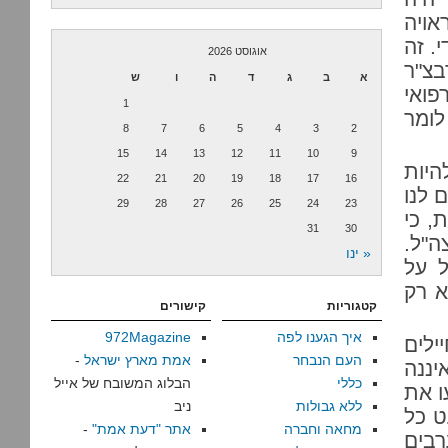
אויה
. זה
אוגוסט 2026
בצ"ר
א
ב
ג
ד
ה
ו
ש
פואי
1
לומר
8
7
6
5
4
3
2
15
14
13
12
11
10
9
יות
22
21
20
19
18
17
16
 לנו
29
28
27
26
25
24
23
, כי
31
30
ה"ל.
« ינו
 על
א רק
קטגוריות
קישורים
איך הגענו לפה
972Magazine
ילים
העם הנבחר
אמת מארץ ישראל
-
יננה
כללי
הבלוג המשובח של אייל
ו את
ללא גבולות
ניב
ט כל
מחאה וחברה
אתר "דעת אמת"
-
רבים