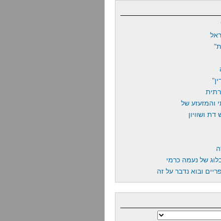
אל
"
ן"
רתית
 והמזעזע של
דת ושוויון
ה
לוג של נעמה כרמי
יים ובוא נדבר על זה