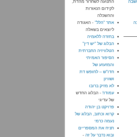
שבה
התנועה לשחרור מהדת,
לקידום הנאורות
וההשכלה
ה
אתר "הלל"
- האגודה
ליוצאים בשאלה
בחזרה ללאמיה
הבלוג של "יש דין"
הטלוויזיה החברתית
הסיפור האמיתי
והמזעזע של
חדו"ש – לחופש דת
ושוויון
לא מזיק ברובו
עמודו!
- הבלוג החדש
של עדיגי
פרויקט בן יהודה
קרוא וכתוב, הבלוג של
נעמה כרמי
תניח את המספריים
ובוא נדבר על זה
-