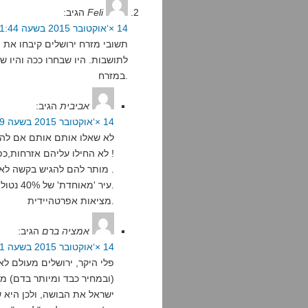
Feli
הגיב:
14 ×‘אוקטובר 2015 בשעה 11:44
תשובי מזרח ירושלים קיבחו את ה
לתושבות. היו שבחרו ככה והיו שב
במזרח.
אביבית
הגיב:
14 ×‘אוקטובר 2015 בשעה 11:59
לא שאלו אותם אותם אם להס
לא החילו עליהם אזרחות,כפי שמתבקש אלמנטרית מסיפוח ריבוני! נ-ק-ו-ד-ה !
מותר להם להגיש בקשה לאזרחות (חח),ואז לעמוד בתנאים וכו'/ויקבלו או לא .
עיר 'מאוחדת' של 40% נטולי אזרחות.
מציאות אפרטהיידית.
אמציה ברם
הגיב:
14 ×‘אוקטובר 2015 בשעה 15:51
פלי היקר, ירושלים מעולם לא
(ובמחיר כבד ומיותר בדם) מ
ישראל את הבושה, ולכן היא 