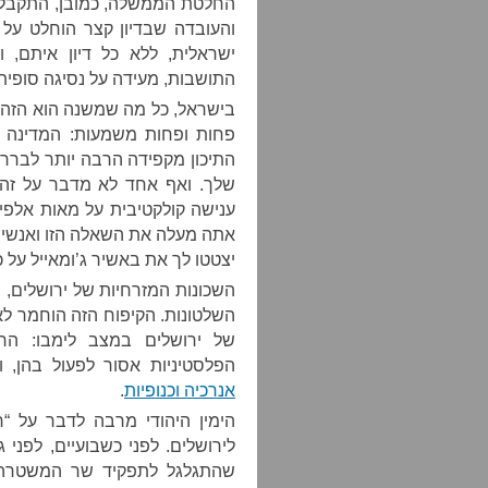
החלטת הממשלה, כמובן, התקבלה 
והעובדה שבדיון קצר הוחלט על 
ישראלית, ללא כל דיון איתם, 
התושבות, מעידה על נסיגה סופי
בישראל, כל מה שמשנה הוא הזהו
פחות ופחות משמעות: המדינה 
התיכון מקפידה הרבה יותר לבר
שלך. ואף אחד לא מדבר על זה. 
ענישה קולקטיבית על מאות אלפי
אתה מעלה את השאלה הזו ואנשים
יצטטו לך את באשיר ג’ומאייל על כ
השכונות המזרחיות של ירושלים, ו
השלטונות. הקיפוח הזה הוחמר לא
של ירושלים במצב לימבו: הרש
הפלסטיניות אסור לפעול בהן,
אנרכיה וכנופיות
.
הימין היהודי מרבה לדבר על “ר
לירושלים. לפני כשבועיים, לפני 
שהתגלגל לתפקיד שר המשטרה