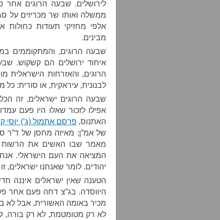
לירושלים. שבעה הרוגים אחר כך
ממשלה ואותו שר מכריזים על סג
אלפי מחזיקי תעודות כחולות אפ
מבינים.
שבעה הרוגים, והמתקוממים במז
איחוד ירושלים הם קשקוש. שבעה
הרוגים, והאזרחות הישראלית מו
לבנונית, עיראקית, או סורית: כל
שבעה הרוגים ישראלים, זה הכל
אפילו לזכור שאלו היו פעם עמד
האתנוס,
פרסם אתמול (ג’) יוסי ק
של אמ”ן; מאיזה מחסן של ד”ר ס
מאמר שבו האשים את הרשות ה
המציאה את העם הישראלי. אנחנו 
יהודים. לומר שאנחנו ישראלים, זו
הטענה שאין ישראלים איננה חד
היווסדה. בג”צ דחה פעם אחר פע
מכיר באומה האשורית, אבל לא ב
לא רק מטומטמת, לא רק בורה, ל