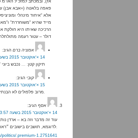
אז), ובמכתב למזכ"ל האו"מ 
פאפה בלאטה (=אבא אבן) שה
אלא "איחוד מינהלי ומוניציפ
מייד שהיא "משוחררת" ו"מאו
דולר – עטור רעמה מתולתלת 
אמציה ברם
הגיב:
14 ×‘אוקטובר 2015 בשעה 15:53
תיקון קטן: … נכבש ביוני 1967 … טל"ח
קובי
הגיב:
15 ×‘אוקטובר 2015 בשעה 17:35
מרוב פלפולים לא הבנתי מה אתה רוצה.
אסף
הגיב:
14 ×‘אוקטובר 2015 בשעה 13:57
עוד זה מדבר וזה בא – ארדן נות
לדוגמא, תושבים בישובים ״ראויים״). פסיכים.
s/politics/.premium-1.2751641