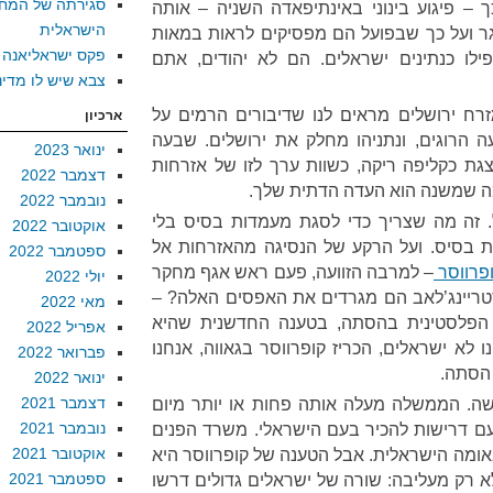
סגירתה של המח
 – פיגוע בינוני באינתיפאדה השניה – אותה
הישראלית
ר ועל כך שבפועל הם מפסיקים לראות במאות
פקס ישראליאנה
ילו כנתינים ישראלים. הם לא יהודים, אתם
צבא שיש לו מדינ
רח ירושלים מראים לנו שדיבורים הרמים על
ארכיון
 הרוגים, ונתניהו מחלק את ירושלים. שבעה
ינואר 2023
צגת כקליפה ריקה, כשוות ערך לזו של אזרחות
דצמבר 2022
 מה שמשנה הוא העדה הדתית שלך.
נובמבר 2022
. זה מה שצריך כדי לסגת מעמדות בסיס בלי
אוקטובר 2022
ות בסיס. ועל הרקע של הנסיגה מהאזרחות אל
ספטמבר 2022
ופרווסר
– למרבה הזוועה, פעם ראש אגף מחקר
יולי 2022
טריינג’לאב הם מגרדים את האפסים האלה? –
מאי 2022
פלסטינית בהסתה, בטענה החדשנית שהיא
אפריל 2022
לא ישראלים, הכריז קופרווסר בגאווה, אנחנו
פברואר 2022
 הסתה.
ינואר 2022
דצמבר 2021
שה. הממשלה מעלה אותה פחות או יותר מיום
נובמבר 2021
ם דרישות להכיר בעם הישראלי. משרד הפנים
אוקטובר 2021
אומה הישראלית. אבל הטענה של קופרווסר היא
ספטמבר 2021
א רק מעליבה: שורה של ישראלים גדולים דרשו