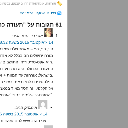
אזרחות
,
אינתיפאדת החיים עצמם
,
בנימין נ
שיטת המקל והזמביש
61 תגובות על ”תעודה כחולה, והיא זולה לה לה לה“
אורי ברייטמן
הגיב:
14 ×‘אוקטובר 2015 בשעה 8:32
היי, היי, היי – מאמר שלם שמדב
מזרח ירושלים הם בכלל לא אזרח
היא אקס-טריטוריה, התושבים שם הם תושבי-קבע ולא אזרחים.
התעודה הכחולה היא תת-תעודה.
בישראל: אזרחות עד המוות + זכות להשפיע על הכנסת.
הפלסטינים בלתי-נראים בעיני ביב
אל הקלפי. וזה חסר מאוד במאמ
המזרח-ירושלמים בתור "אזרחים".
אינגסוק
הגיב:
14 ×‘אוקטובר 2015 בשעה 11:06
אני חושב שיש להם אפשרות להתאזרח, שמנוצלת באופן חלקי ביותר.