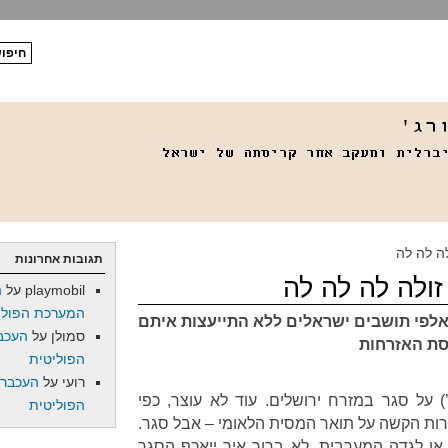
ה לה לה
תגובות אחרונות
זולה לה לה לה
playmobil
על
ה
המערכת הפולי
לפי תושבים ישראלים ללא התייעצות איתם
סמולן
על
העכב
סת האזרחות
הפוליטית
רועי
על
העכברו
 על סגר במזרח ירושלים. עוד לא עוצר, כפי
הפוליטית
ות הקשה על תואר המסית הלאומי – אבל סגר.
או לגדה המערבית. לא ברור איך ייאכף הסגר