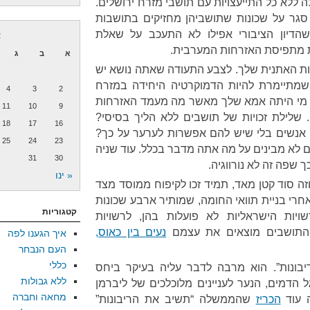
ללא כל התייעצויות עם תושבי מזרח ירושלים.
סגר על שכונות שתושביהן מחזיקים בתושבות
ושהדיון הציבורי אפילו לא התעכב על שאלת
א
ת מתפיסת האזרחות המערבית.
א
ב
ג
ת האתנית שלך. לצבע התעודה שאתה נושא יש
שמתיימרת להיות הדמוקרטיה היחידה במזרח
4
3
2
ר מי היתה אמא שלך מאשר מה מעמד האזרחות
11
10
9
שלילת זכויות של תושבים ללא הליך בסיסי?
18
17
16
 אנשים בלי שיש להם אפשרות לערער על כך?
25
24
23
 לא מבינים על מה אתה מדבר בכלל. עוד שניה
31
30
ך שפה זה לא נורווגיה.
« ינו
זה סוד קטן מאד, תמיד זכו לקיפוח ממוסד מצד
חרי בניית תוואי החומה, שמותיר ארבע שכונות
קטגוריות
ויות הישראליות לא פועלות בהן, לרשויות
 והתושבים מוצאים את עצמם
נעים בין כאוס,
איך הגענו לפה
העם הנבחר
כללי
יבונות”. הוא מרבה לדבר עליה בעיקר ביחס
ללא גבולות
גל הדמים, הנער לעניינים מלוכלכים של ליברמן
מחאה וחברה
 עוד
הכריז
שהממשלה “תשיב את הריבונות”