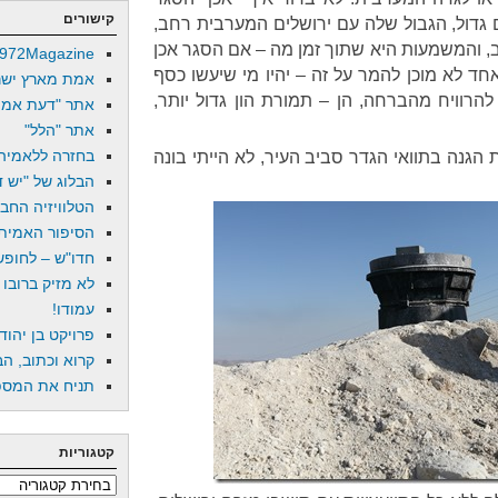
קישורים
 גדול, הגבול שלה עם ירושלים המערבית רחב,
, והמשמעות היא שתוך זמן מה – אם הסגר אכן
972Magazine
אחד לא מוכן להמר על זה – יהיו מי שיעשו כסף
אמת מארץ ישר
הרוויח מהברחה, הן – תמורת הון גדול יותר,
אתר "דעת אמת
אתר "הלל"
בחזרה ללאמיה
גנה בתוואי הגדר סביב העיר, לא הייתי בונה
הבלוג של "יש די
הטלוויזיה החב
הסיפור האמיתי
חדו"ש – לחופש 
לא מזיק ברובו
עמודו!
פרויקט בן יהוד
קרוא וכתוב, הב
תניח את המספר
קטגוריות
קטגוריות