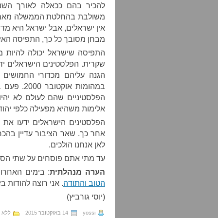
להכיר בהם ככאלה לאורך השני
משולבת בהחלטת הממשלה מאמש
אין ישראלים, אבל ישראל היא מדינ
מבחן מסובך כל כך, התפיסה האזרח
התפיסה שישראל יכולה להיות מד
שקרית. הפלסטינים הישראלים יד
הגנה עליהם מכדורי החמושים 
במהומות א
הפלסטיניים שהם לעולם לא יהיו 
אלימות משהיא מפעילה כלפי יהוד
הפלסטינים הישראלים ידעו את ז
אחר כך. שאר הציבור עדיין בהכח
לאן אנחנו הולכים.
עד מתי אתם פוסחים על שתי הסע
הערה מנהלתית
: בימים האחרו
הטוב והתודה
. אני רוצה להודות ב
(יוסי גורביץ)
yossi
14 באוקטובר 2015
ללא ג