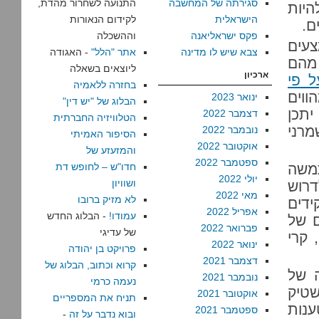
סגירתה של המחשבה
התנועה לשחרור מהדת,
 להיות
הישראלית
לקידום הנאורות
פקס ישראליאנה
וההשכלה
צעים
צבא שיש לו מדינה
אתר "הלל"
- האגודה
 מהם
ליוצאים בשאלה
ארכיון
ל פי
בחזרה ללאמיה
וים
ינואר 2023
הבלוג של "יש דין"
 יתכן
דצמבר 2022
הטלוויזיה החברתית
ר – שמרני
נובמבר 2022
הסיפור האמיתי
אוקטובר 2022
והמזעזע של
ספטמבר 2022
תמשה
חדו"ש – לחופש דת
יולי 2022
ושוויון
דרוש
מאי 2022
לא מזיק ברובו
דים
אפריל 2022
עמודו!
- הבלוג החדש
ם של
פברואר 2022
של עדיגי
 קרי
ינואר 2022
פרויקט בן יהודה
דצמבר 2021
קרוא וכתוב, הבלוג של
 של
נובמבר 2021
נעמה כרמי
שטיק
אוקטובר 2021
תניח את המספריים
ענות
ספטמבר 2021
ובוא נדבר על זה
-