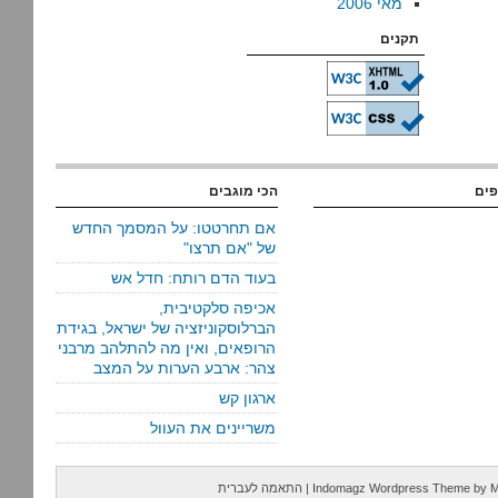
מאי 2006
תקנים
פים
הכי מוגבים
אם תחרטטו: על המסמך החדש
של "אם תרצו"
בעוד הדם רותח: חדל אש
אכיפה סלקטיבית,
הברלוסקוניזציה של ישראל, בגידת
הרופאים, ואין מה להתלהב מרבני
צהר: ארבע הערות על המצב
ארגון קש
משריינים את העוול
M
by
Indomagz Wordpress Theme
|
התאמה לעברית