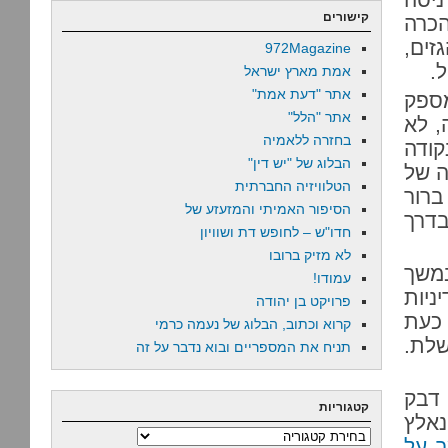
קישורים
כרה
זים,
972Magazine
.
אמת מארץ ישראל
אתר "דעת אמת"
ספק
אתר "הלל"
, לא
בחזרה ללאמיה
קודה
הבלוג של "יש דין"
ה של
הטלוויזיה החברתית
ברור
הסיפור האמיתי והמזעזע של
דרך
חדו"ש – לחופש דת ושוויון
לא מזיק ברובו
במשך
עמודו!
ם מדיניות
פרויקט בן יהודה
 כעת
קרוא וכתוב, הבלוג של נעמה כרמי
שלת.
תניח את המספריים ובוא נדבר על זה
 דבק
קטגוריות
נאלץ
קטגוריות
ר על