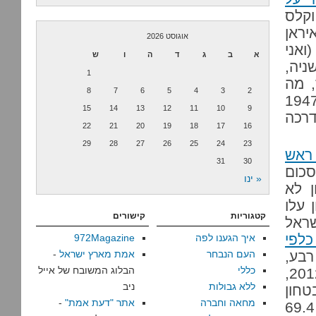
וקלס
יראן
אוגוסט 2026
ואני
א
ב
ג
ד
ה
ו
ש
ניה,
1
, מה
8
7
6
5
4
3
2
 שאם הזמן היה חולף כמנהגו, אנחנו היינו בשנת 1947
15
14
13
12
11
10
9
דרכה
22
21
20
19
18
17
16
29
28
27
26
25
24
23
ראש
31
30
הסכום
« ינו
 לא
 עלו
קטגוריות
קישורים
שראל
כלפי
איך הגענו לפה
972Magazine
רבע,
העם הנבחר
אמת מארץ ישראל
-
כללי
הבלוג המשובח של אייל
מכוסות למעשה מתקציבי משרדים אחרים. בשנת 2012,
ללא גבולות
ניב
טחון
מחאה וחברה
אתר "דעת אמת"
-
הרשמי היה 55.9 מיליארדים; בפועל, ההוצאה היתה 69.4