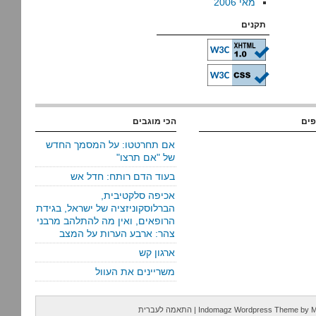
מאי 2006
תקנים
פים
הכי מוגבים
אם תחרטטו: על המסמך החדש
של "אם תרצו"
בעוד הדם רותח: חדל אש
אכיפה סלקטיבית,
הברלוסקוניזציה של ישראל, בגידת
הרופאים, ואין מה להתלהב מרבני
צהר: ארבע הערות על המצב
ארגון קש
משריינים את העוול
M
by
Indomagz Wordpress Theme
|
התאמה לעברית