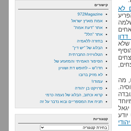
קישורים
 לא
972Magazine
פריע
אמת מארץ ישראל
שלמה
אתר "דעת אמת"
אחים
אתר "הלל"
דון
בחזרה ללאמיה
שלא
הבלוג של "יש דין"
וסיף
הטלוויזיה החברתית
צחים
הסיפור האמיתי והמזעזע של
חים,
חדו"ש – לחופש דת ושוויון
לא מזיק ברובו
, מה
עמודו!
סיה.
פרויקט בן יהודה
ובדה
קרוא וכתוב, הבלוג של נעמה כרמי
יוחד
תניח את המספריים ובוא נדבר על זה
יגאל
יודע
קטגוריות
הודי
קטגוריות