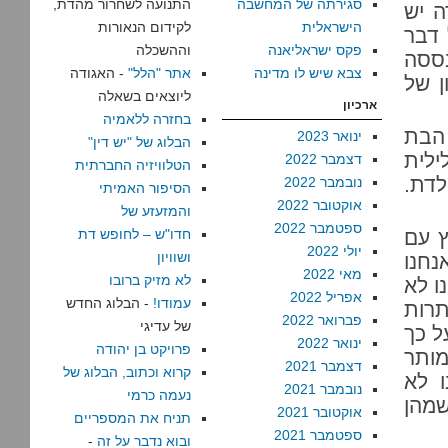
סגירתה של המחשבה
התנועה לשחרור מהדת,
ה יש
הישראלית
לקידום הנאורות
 דבר
פקס ישראליאנה
וההשכלה
בססה
צבא שיש לו מדינה
אתר "הלל"
- האגודה
ן של
ליוצאים בשאלה
ארכיון
בחזרה ללאמיה
 הבת
ינואר 2023
הבלוג של "יש דין"
לית
דצמבר 2022
הטלוויזיה החברתית
לדת.
נובמבר 2022
הסיפור האמיתי
אוקטובר 2022
והמזעזע של
ספטמבר 2022
ץ עם
חדו"ש – לחופש דת
יולי 2022
ושוויון
נחנו
מאי 2022
לא מזיק ברובו
ו לא
אפריל 2022
עמודו!
- הבלוג החדש
תרות
פברואר 2022
של עדיגי
ל כך
ינואר 2022
פרויקט בן יהודה
מותר
דצמבר 2021
קרוא וכתוב, הבלוג של
ו לא
נובמבר 2021
נעמה כרמי
שמהן
אוקטובר 2021
תניח את המספריים
ספטמבר 2021
ובוא נדבר על זה
-