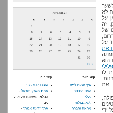
לשער
ח לא
אוגוסט 2026
ן על
א
ב
ג
ד
ה
ו
ש
, זה
1
ם של
8
7
6
5
4
3
2
רום,
15
14
13
12
11
10
9
ד על
22
21
20
19
18
17
16
ח את
29
28
27
26
25
24
23
ופתה
31
30
 הוא
« ינו
לילי
ת לו
נות.
קטגוריות
קישורים
 את
איך הגענו לפה
972Magazine
העם הנבחר
אמת מארץ ישראל
-
כללי
הבלוג המשובח של אייל
לה,
ללא גבולות
ניב
ינים
מחאה וחברה
אתר "דעת אמת"
-
 ידי