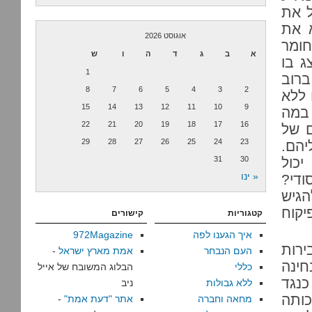
ל את
 את
אוגוסט 2026
חומר
א
ב
ג
ד
ה
ו
ש
ג בו
1
ברוב
8
7
6
5
4
3
2
 ללא
15
14
13
12
11
10
9
 במה
22
21
20
19
18
17
16
ם של
29
28
27
26
25
24
23
יהם.
יכול
30
31
« ינו
די?
הגיש
יקוח
קטגוריות
קישורים
איך הגענו לפה
972Magazine
ירות
העם הנבחר
אמת מארץ ישראל
-
חינה
כללי
הבלוג המשובח של אייל
כנגד
ללא גבולות
ניב
כותה
מחאה וחברה
אתר "דעת אמת"
-