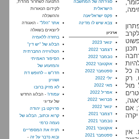
מר,
סגירתה של המחשבה
התנועה לשחרור מהדת,
ימה,
הישראלית
לקידום הנאורות
פקס ישראליאנה
וההשכלה
צבא שיש לו מדינה
אתר "הלל"
- האגודה
תרון
ליוצאים בשאלה
לקרב
ארכיון
בחזרה ללאמיה
פשוט
ינואר 2023
הבלוג של "יש דין"
תכנן
דצמבר 2022
הטלוויזיה החברתית
רחבה
נובמבר 2022
הסיפור האמיתי
היות
אוקטובר 2022
והמזעזע של
ה כל
ספטמבר 2022
חדו"ש – לחופש דת
 רק
יולי 2022
ושוויון
מול
מאי 2022
לא מזיק ברובו
טרים
אפריל 2022
עמודו!
- הבלוג החדש
אגה,
פברואר 2022
של עדיגי
ינואר 2022
; אם
פרויקט בן יהודה
דצמבר 2021
יקרה
קרוא וכתוב, הבלוג של
נובמבר 2021
נעמה כרמי
אוקטובר 2021
תניח את המספריים
 אין
ספטמבר 2021
ובוא נדבר על זה
-