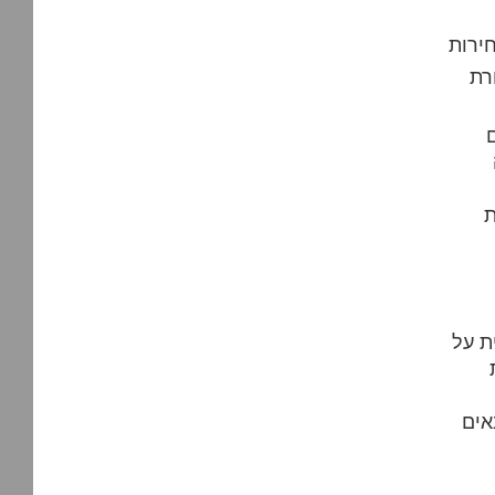
רת
ת
ת על
אים