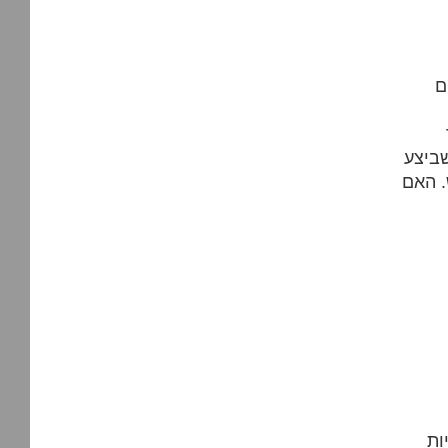
ם
ביצע
. האם
ות