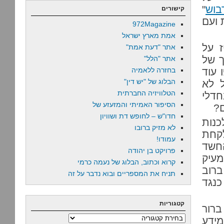
בוש
"
קישורים
 ועם
972Magazine
אמת מארץ ישראל
ז על
אתר "דעת אמת"
ך של
אתר "הלל"
 עוד
בחזרה ללאמיה
הבלוג של "יש דין"
ראל לא
הטלוויזיה החברתית
דלי
הסיפור האמיתי והמזעזע של
ם?
חדו"ש – לחופש דת ושוויון
כנות
לא מזיק ברובו
א לקחת
עמודו!
החשד
פרויקט בן יהודה
מעיק
קרוא וכתוב, הבלוג של נעמה כרמי
ברוב
תניח את המספריים ובוא נדבר על זה
נגד
קטגוריות
ברור
קטגוריות
מידע