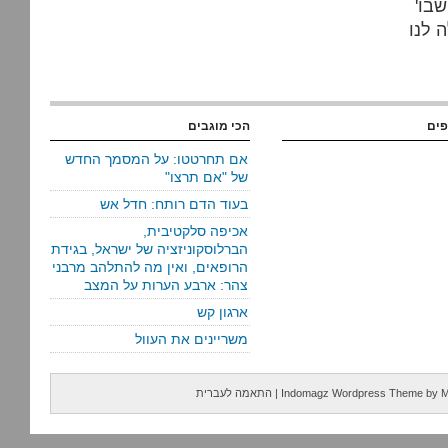
'להיפטר מהטהרנות' במקרה הזה פרושו להסכים עם המצב שבו
 לנו
פים
הכי מוגבים
אם תחרטטו: על המסמך החדש
של "אם תרצו"
בעוד הדם רותח: חדל אש
אכיפה סלקטיבית,
הברלוסקוניזציה של ישראל, בגידת
הרופאים, ואין מה להתלהב מרבני
צהר: ארבע הערות על המצב
ארגון קש
משריינים את העוול
M
by
Indomagz Wordpress Theme
|
התאמה לעברית