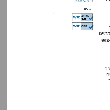
מאי 2006
תקנים
פר
ם