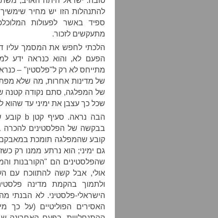
טובה. ישראל היתה האויב, משת"
להתנהלות הזו יש מחיר שימשיך ל
ספיד באשר לפעולות המלוכלכ
מתעקשים לזכור.
הלכתי לחפש את המסמך עליו דיב
הפעם לא, והוא כנראה ידע למ
מתייחס לא רק ל"פלסטין" – כנר
של מדינות אחרות, מה שלא מפת
שכל כך עצבן את ימיני עד שהוא ל
הבה נראה.
קובע שהמפלגה תומכת במאבקם של
גם ימיני; הוא נרתע ממנו רק כש
שהפלסטינים הם "הקורבנות והמד
ולתמוך בהקמת מדינה פלסטי
האסירים הפוליטיים (על כך מ
ההתנחלויות. בפעם האחרונה שבד