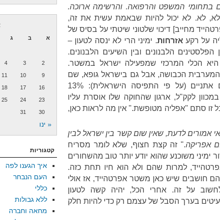
ים בתחומי המשפט והרפואה. והרשימה ארוכה.
 לא, לא. לא יכול להיות שבאמת עשית את זה,
א
ייד מחייב] דיכוי שלטוני שיטתי על בסיס של
א
ב
ג
יה על רקע
אזרחות
. ימיני הרי לא ינסה לטעון –
 הפלסטינים הלבנונים ובין השיעים הלבנונים.
 היא הכלי המרכזי שמפעילה ישראל במשטר.
4
3
2
המערבית הכבושה, אבל גם בישראל גופא, שם
11
10
9
היא משתמשת גם בקריטריונים אתניים (על פי התפיסה הישראלית): 13%
18
17
16
במכוון לקק"ל, ארגון שהחוקה שלו אוסרת עליו
25
24
23
בל זו סתם "אפליה מטופשת." אין מה לראות כאן,
31
30
« ינו
אי אמורים לדעת, שאין שום קשר בין ישראל לבין
ם אפריקה
." זה קצת חצוף, שלא לומר מסריח
קטגוריות
ר ימיני משוכנע שהוא יודע יותר טוב מהשחורים
איך הגענו לפה
טהייד, למרות שהם ולא הוא חיו תחת כזה.
העם הנבחר
ם חושבים שיש כאן משטר אפרטהייד, אז אולי
כללי
חשוב על זה. אחרי הכל, יהיה קשה לטעון
ללא גבולות
טים בערך הסבל של עצמם רק כדי להיות חלק
מחאה וחברה