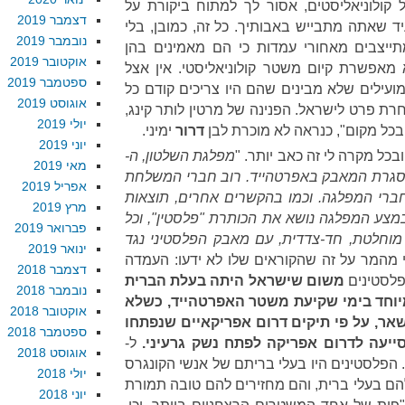
קולוניאליסטים, אסור לך למתוח ביקורת על
דצמבר 2019
יד שאתה מתבייש באבותיך. כל זה, כמובן, בלי
נובמבר 2019
יצבים מאחורי עמדות כי הם מאמינים בהן
אוקטובר 2019
מאפשרת קיום משטר קולוניאליסטי. אין אצל
ספטמבר 2019
ם מועילים שלא מבינים שהם היו צריכים קודם כל
אוגוסט 2019
רת פרט לישראל. הפנינה של מרטין לותר קינג,
יולי 2019
ק בכל מקום", כנראה לא מוכרת לבן
דרור
ימיני.
יוני 2019
בכל מקרה לי זה כאב יותר. "
מפלגת השלטון
,
ה
-
מאי 2019
במסגרת המאבק באפרטהייד. רוב חברי המשלחת
אפריל 2019
חברי המפלגה. וכמו בהקשרים אחרים
,
תוצאות
מרץ 2019
",
וכל
פברואר 2019
מוחלטת, חד-צדדית, עם מאבק הפלסטיני נגד
ינואר 2019
ני מהמר על זה שהקוראים שלו לא ידעו: העמדה
דצמבר 2018
משום שישראל היתה בעלת הברית
נובמבר 2018
יוחד בימי שקיעת משטר האפרטהייד, כשלא
אוקטובר 2018
שאר, על פי תיקים דרום אפריקאיים שנפתחו
ספטמבר 2018
ייעה לדרום אפריקה לפתח נשק גרעיני.
ל-
אוגוסט 2018
שכך. הפלסטינים היו בעלי בריתם של אנשי הקונגרס
יולי 2018
הם בעלי ברית, והם מחזירים להם טובה תמורת
יוני 2018