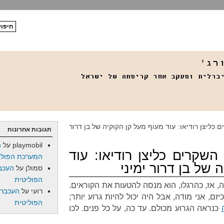
כליצן רודיאו: עוד מעוף מעל קן הקוקיה של בן דרור
תגובות אחרונות
playmobil
על
ה
השקרים כליצן רודיאו: עוד
המערכת הפולי
 של בן דרור ימיני
סמולן
על
העכב
הפוליטית
ה, אז, כהרגלו, הוא מנסה להטעות את הקוראים.
רועי
על
העכברו
זם, אני מודה, אבל היה יכול להיות גרוע יותר;
הפוליטית
כנראה הגרוע מכולם. עד כה, על כל פנים. לכו