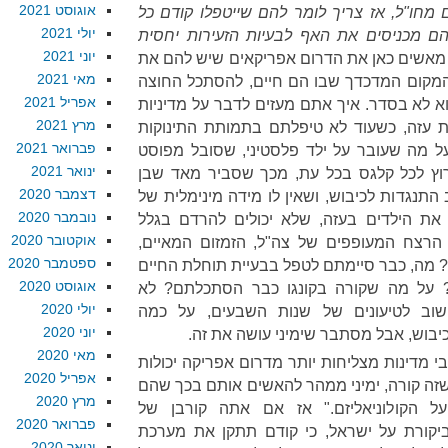
אוגוסט 2021
 מחו"ל, אז צריך לומר להם שייטפלו קודם כל
יולי 2021
ם מכניסים את האף לבעיות הזעירות יחסית
יוני 2021
ותב מאשים כאן את הדרום אפריקאים שיש להם את
מאי 2021
מקום המדכדך שבו הם חיים, להסתכל החוצה
אפריל 2021
א לא בסדר. איך אתם מעזים לדבר על מדיניות
מרץ 2021
 עזה, כשעוד לא טיפלתם בתמותת התינוקות
פברואר 2021
 מה שעובר על ילד פלסטיני, שסובל מפוסט
ינואר 2021
וץ לכל קלגס בכל עת, מכך שסביר מאד שבן
דצמבר 2020
תנגדות לכיבוש, ושאין לו מידה מינימלית של
נובמבר 2020
את הילדים בעזה, שלא יכולים להרדם בגלל
אוקטובר 2020
 הרצח המעופפים של צה"ל, הזמזום המאיים,
ספטמבר 2020
? מה, כבר סיימתם לטפל בבעיית תוחלת החיים
אוגוסט 2020
 על מה שקורה בקונגו כבר הסתכלתם? לא
יולי 2020
וב לטיעונים של שנות השבעים, על כמה
יוני 2020
בוש, אבל מסתבר שימיני עושה את זה.
מאי 2020
שבי מדינות מצליחות יותר מדרום אפריקה יכולות
אפריל 2020
שזה קורה, ימיני ממהר להאשים אותם בכך שהם
מרץ 2020
 הקולוניאליזם." אז אם אתה קורבן של
פברואר 2020
ביקורת על ישראל, כי קודם תתקן את מערכת
ינואר 2020