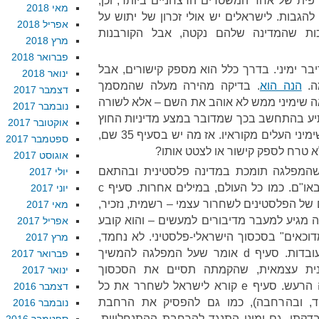
פית של אחד המשטרים הרצחניים ביותר, וכן,
מאי 2018
הגבות. לישראלים יש אולי זכרון של יתוש על
אפריל 2018
ות שהמדינה שלהם נקטה, אבל הקורבנות
מרץ 2018
פברואר 2018
ר ימיני. בדרך כלל הוא מספק קישורים, אבל
ינואר 2018
ה.
הנה הוא
. בדיקה מהירה מעלה שהמסמך
דצמבר 2017
אה שימיני ממש לא אוהב את השם – אלא לשורה
נובמבר 2017
יע בהתחשב בכך שמדובר במצע מדיניות החוץ
אוקטובר 2017
של המפלגה, סתם נקודה קטנה שימיני העלים מקוראיו. אז מה יש בסעיף 35 שם,
ספטמבר 2017
א טרח לספק קישור או לצטט אותו?
אוגוסט 2017
 סעיף קטן b קובע שהמפלגה תומכת במדינה פלסטינית ובהתאם
יולי 2017
בבקשה של הפלסטינים להכרה באו"ם. כמו כל העולם, במילים אחרות. סעיף c
יוני 2017
 הפלסטינים לשחרור עצמי – רשמית, נזכיר,
מאי 2017
זה מגיע למעבר מדיבורים למעשים – והוא קובע
אפריל 2017
וכאים" בסכסוך הישראלי-פלסטיני. לא נחמד,
מרץ 2017
אולי, אבל קשה להתווכח עם העובדות. סעיף d אומר שעל המפלגה להמשיך
פברואר 2017
נית עצמאית, שהקמתה תסיים את הסכסוך
ינואר 2017
הישראלי-פלסטיני. לא הבנתי מה הרעש. סעיף e קורא לישראל לשחרר את כל
דצמבר 2016
יד, ובהרחבה), כמו גם להפסיק את הרחבת
נובמבר 2016
קתי, גם ימיני התנגד להרחבת ההתנחלויות.