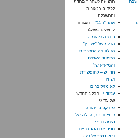
שבה
התנועה לשחרור מהדת,
לקידום הנאורות
וההשכלה
ה
אתר "הלל"
- האגודה
ליוצאים בשאלה
בחזרה ללאמיה
הבלוג של "יש דין"
הטלוויזיה החברתית
הסיפור האמיתי
והמזעזע של
חדו"ש – לחופש דת
ושוויון
לא מזיק ברובו
עמודו!
- הבלוג החדש
של עדיגי
פרויקט בן יהודה
קרוא וכתוב, הבלוג של
נעמה כרמי
תניח את המספריים
ובוא נדבר על זה
-