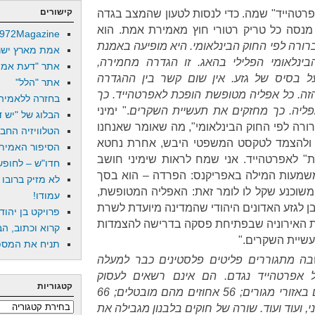
קישורים
פרטהייד" שמה. כדי לנסות לטעון שהמצב בגדה
י מנסה כל טריק רטורי חוץ מאמירת אמת. הוא
972Magazine
רורה לפי החוק הבינלאומי. היא מופיעה באמנת
אמת מארץ ישר
בינלאומי הפלילי בהאג. זו הגדרה מחמירה,
אתר "דעת אמת
על בסיס של גזע. אין שום קשר בין ההגדרה
אתר "הלל"
ה. כל אפליה מטופשת הופכת לאפרטהייד. כך
בחזרה ללאמיה
ליה. כך מחזקים את תעשיית השקרים
." ימיני
הבלוג של "יש די
ורה לפי החוק הבינלאומי", מה שאומר שאנחנו
הטלוויזיה החב
ו, ולהצמד לטקסט המשפטי היבש, אחרת נחטא
הסיפור האמיתי
" לאפרטהייד. אני שמח לראות שימיני חושב
חדו"ש – לחופש 
משמעות המילה באפריקנס: הפרדה – הוא בסך
לא מזיק ברובו
משוכנע שקל לו לומר זאת: האפליה המטופשת,
עמודו!
 בן לגזע האדונים היהודי שהמדינה מיועדת לשרת
פרויקט בן יהוד
 את האירוניה שבפתיחת פסקה בדרישה להצמדות
קרוא וכתוב, הב
עשיית השקרים."
תניח את המספר
בה מתגוררים פליטים פלסטינים כבר למעלה
אפרטהייד נגדם. הם אינם רשאים לעסוק
קטגוריות
במקצועות מסוימים; הם מוגבלים באזורי מגורים; 56 אחוזים מהם מובטלים; 66
קטגוריות
י
,
ועוד ועוד. שורה של חוקים בלבנון מגבילה את