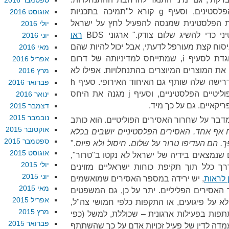
ספטמבר 2016
סעיף f קורא לסולידריות עם הפלסטינים, וסעיף g קורא ל"תמיכה בתכניות
אוגוסט 2016
ת הפלסטינית שמנסה להפעיל לחץ על ישראל
יולי 2016
כדי להשיג שלום צודק." ארגוני BDS
ראו
יוני 2016
ניסוח קצת מעורפל לדעתי, אבל יכול להיות שהם
מאי 2016
צודקים. מצד שני, הבנה כזו מנוגדת לסעיף i, שמתייחס למדיניותה של דרום
אפריל 2016
ת המוצרים המיוצרים בהתנחלויות. אפילו לא
מרץ 2016
חרם עליהם, רק סימון שלהם – דרישה שלה שותף גם האיחוד האירופי. סעיף h
פברואר 2016
קורא לאחדות בקרב הפלגים הפוליטיים הפלסטיניים, וסעיף j מגנה את היחס
ינואר 2016
יקאיים. גם על כך מיד.
דצמבר 2015
נובמבר 2015
יני יש בעיה עם סעיף e, שמדבר על שחרור האסירים הפוליטיים. הוא כותב
אוקטובר 2015
 אף אחד. האסירים הפלסטיניים יושבים בכלא
ספטמבר 2015
 הם העדיפו טרור על שלום. חיסול ולא פיוס
."
אוגוסט 2015
 שנמצאים בידיה של ישראל לא נקטו ב"טרור",
יולי 2015
ך כלל תוך תקיפת כוחות ישראליים מזוינים
יוני 2015
 לראות
, יש ירידה במספר האסירים שמואשמים
מאי 2015
 האסירים הפליליים. יתר על כן, גם המשפטים
אפריל 2015
א על פיגועים, או התקפות כלפי חמושי צה"ל,
מרץ 2015
ות בפעילות ארגונית – שכוללת, למשל (כפי
פברואר 2015
מדה לדין של פעיל זכויות אדם על כך שהשתתף