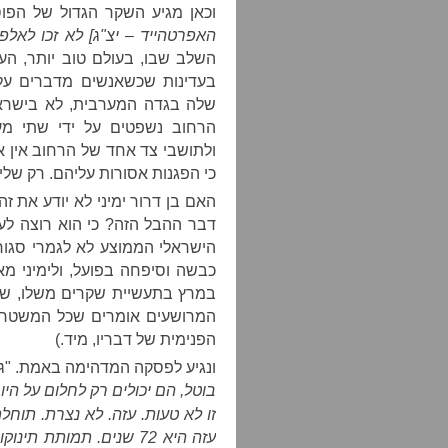
וכאן מגיע השקר הגדול של הפוסט
האפרטהייד – יצ"ג] לא זכו לאלפי
השלב שבו, בעולם טוב יותר, העו
בעדינות שכשאנשים מדברים על
שלה בגדה המערבית, לא בישראל
הרחוב נשפטים על ידי שתי מער
ולתושבי צד אחד של הרחוב אין א
כי הפגנות אסורות עליהם. רק שלימי
האם בן דרור ימיני לא יודע את ז
דבר ההבל הזה? כי הוא רוצה לע
הישראלי הממוצע לא לגמרי סגור
כבשה וסיפחה בפועל, ולימיני מאד
במרץ בתעשיית שקרים משלו, שה
המרושעים אומרים שכל המשטר 
הפנימית של דבריו, מיד.)
ונגיע לפסקה המדהימה באמת. "
ג
בוטל, הם יכולים רק לחלום על הי
זו לא טעות. עזה. לא נצרת. תוחלת ה
עזה היא 72 שנים. תמותת תינוקות לאלף בדרום אפריקה היא 49. בעזה היא