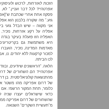
הזכות לאזרחות, לרכוש ולעיסוק
אפרטהייד לכל דבר ועניין
." לא,
פסקה אחת אחרי שכתבת ש"[אפרטה
גזע." מה שקורה בלבנון הוא אפל
אני מקווה – שיש הבדל גזעי בין
אפליה על רקע אזרחות, נזכיר,
האפליה הזו פועלת בעיקר בגדה 
מאדמות המדינה, נזכיר, הועברו 
למכור קרקעות ללא יהודים. נו, א
לכו הביתה.
הלאה. "
הראשונים שיודעים, ובווד
אפרטהייד הם השחורים של דרו
מהתנשאות קולוניאליסטית. בן דרו
של דרום אפריקה מהו משטר אפר
כלומר, תחת המקור הרשמי. אם ה
כדאי שישראלים יעצרו שניה ל
שהשחורים של דרום אפריקה ממעי
מ"תעשיית השקרים" השנואה.