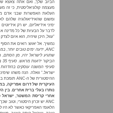
הביוב שלך, ואם אתה צאצא של 
מעצמה קולוניאליסטית, כי זה מע
העלאת האפשרות שבני אדם מתי
ומשום שהאידיאולוגיה שלהם לא 
ימיני אידיאליזם, יש רק אידיוטי
לדבר על הבעיות של כל מדינה אח
"עוול, היכן שיהיה, הוא איום לצד
נמשיך. אל יאוש: רואים את הסוף ו
ANC,
ידעה ימים טובים יותר, 
שתגיע לישראל יהיו, מן הסתם, 
הביקור ידועות מראש. סעיף 35 במצע המפלגה נושא את הכותרת "פלסטין
סעיפי המשנה עוסקים בהזדהות 
ישראל
." וואלה. הנה משהו שימי
ההיסטורית של ה-ANC תומכת בפלסטינים
העיקרית של דרום אפריקה, במ
נותרו בעלי ברית אחרים. בין ה
אחרי קריסת המשטר, ישראל ס
ANC יש זכרון היסטורי, וטוב 
הלאומי האפריקאי כאשר לא היו ל