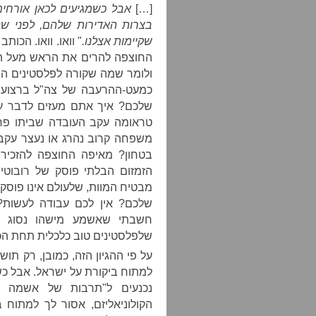
[…]
אבל כשמגיעים לכאן אורחים
בצרות האדירות שלהם, לפני שה
שקיימות אצלנו
.
" וואו. וואו. הכ
החוצפה להרים את הראש מעל ה
ולומר שמה שקורה לפלסטינים הו
כמעט-ההרעבה של צה"ל ברצועת
שלכם? איך אתם מעזים לדבר על
טראומה עקב העובדה שביתו פר
משפחה קרוב נהרג או נעצר עקב ה
בטחון? מאיפה החוצפה להזכיר 
הזמזום הבלתי פוסק של רובוטי
מבטיח המוות, שלעולם אינו פוסק
שלכם? אין לכם עבודה לעשות?
חשבתי שאשמע מישהו נסוג ש
שלפלסטינים טוב כלכלית תחת הכי
על פי ההגיון הזה, כמובן, רק תו
למתוח ביקורת על ישראל. אבל כ
נכנעים ל"תרבות של אשמה על
הקולוניאליזם, אסור לך למתוח 