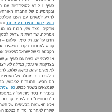
ובקמפיינים של החברה האזרחי
להגיע למגעים עם העם הפלסטיני 
בסעיף הזה תמיכה בעמדתם
, וה
אפריקה, שדורשת מישראל לסמן א
הקסנופובי של ישראל לפליטים אפר
אז לימ
בצדקנות ש"
נלסון מנדלה לא רצח
לא משום שהם ביקשו שלום. להפך.
בולשיט. רוב מוחלט של האסירים
הם הביעו התנגדות לכיבוש, בדר
שנמצאים בשטח כבוש.
כפי שניתן
בעבירות בטחוניות ועליה במספר
ה"בטחוניים" הם לעתים קרובות ל
אלא האשמות בסעיפים של השתתפ
שקרה לאחרונה, מדווח בצלם) הע