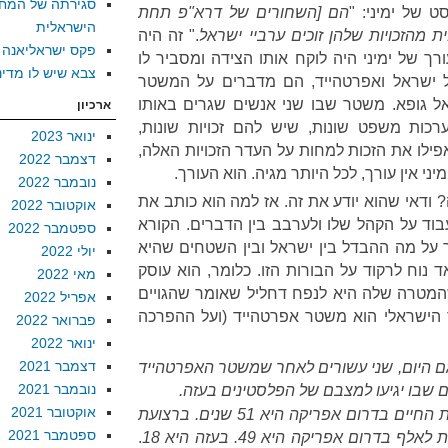
סגירתה של המח
 של ימיני: "
הם [השחורים של דרא"פ תחת
הישראלית
ת מהזכויות שלהן זוכים ערביי ישראל
." זה היה
פקס ישראליאנה
רך של ימיני היה לוקח אותו הצידה ומסביר לו
צבא שיש לו מדינ
 ישראל ואפרטהייד, הם מדברים על המשטר
 גופא. משטר שבו שני אנשים שגרים באותו
ארכיון
כות משפט שונות, שיש להם זכויות שונות,
ינואר 2023
פילו את הזכות למחות על העדר הזכויות האלה,
דצמבר 2022
ני אין עורך, לכל היותר מגיה. הוא העורך.
נובמבר 2022
ה? ודאי שהוא יודע את זה. אז למה הוא כותב את
אוקטובר 2022
בוד על הקהל שלו ולערבב בין הדברים. הקורא
ספטמבר 2022
 על מה ההבדל בין ישראל ובין השטחים שהיא
יולי 2022
 נוח לרקוד על הבורות הזו. כלומר, הוא עוסק
מאי 2022
מטרה שלה היא לנפח דחליל שאומר שהגויים
אפריל 2022
הישראלי הוא משטר אפרטהייד (ועל ההפרכה
פברואר 2022
ינואר 2022
דצמבר 2021
ם היום, שני עשורים לאחר שמשטר האפרטהייד
נובמבר 2021
ום שבו יגיעו למצבם של הפלסטינים בעזה
.
אוקטובר 2021
חיים בדרום אפריקה היא 51 שנים
.
ברצועת
ספטמבר 2021
.
18