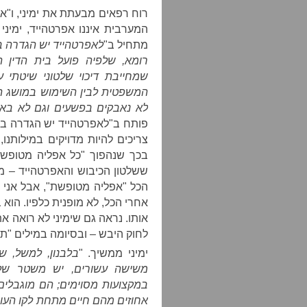
רוח רפאים מבעתת את ימיני, ו"א
המערבית איננו אפרטהייד, ימינ
מתחיל ב"
לאפרטהייד יש הגדרה ב
רומא
,
שלפיה פועל בית הדין ה
שמחייבת דיכוי שלטוני שיטתי 
המשפטית לבין השימוש במושג הז
לא נאבקים בפשעים וגם לא באפ
פותח ב"לאפרטהייד יש הגדרה בר
צריכים להיות מדויקים במילותנ
בכך שנהפוך "כל אפליה מטופשת
ששלטון הכיבוש והאפרטהייד – 
הכל "אפליה מטופשת", אבל אני 
אחרי הכל, לא מופנית כלפיו. הוא
אותו. נראה גם שימיני לא רואה
לחוק היבש – ובסיומה במילים "ת
ימיני ממשיך. "
בלבנון, למשל, ש
משישה עשורים, יש משטר של 
אחוזים מהם חיים מתחת לקו העונ