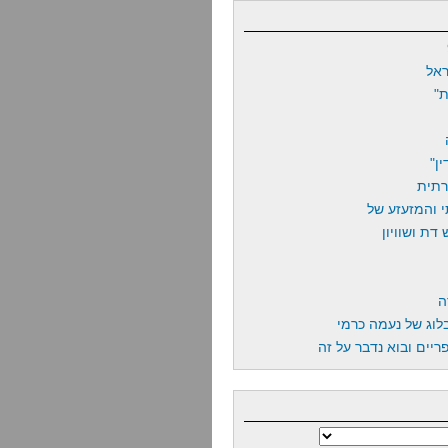
אל
"
ן"
רתית
 והמזעזע של
דת ושוויון
ה
לוג של נעמה כרמי
יים ובוא נדבר על זה