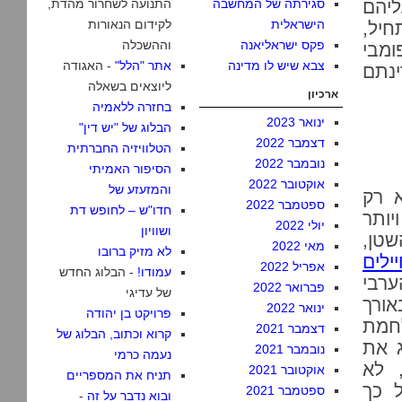
ו עליהם
סגירתה של המחשבה
התנועה לשחרור מהדת,
הישראלית
לקידום הנאורות
חיל,
פקס ישראליאנה
וההשכלה
ומבי
צבא שיש לו מדינה
אתר "הלל"
- האגודה
ינתם
ליוצאים בשאלה
ארכיון
בחזרה ללאמיה
ינואר 2023
הבלוג של "יש דין"
דצמבר 2022
הטלוויזיה החברתית
נובמבר 2022
הסיפור האמיתי
אוקטובר 2022
והמזעזע של
א רק
ספטמבר 2022
חדו"ש – לחופש דת
יותר
יולי 2022
ושוויון
שטן,
מאי 2022
לא מזיק ברובו
ילים
אפריל 2022
עמודו!
- הבלוג החדש
ערבי
פברואר 2022
של עדיגי
אורך
ינואר 2022
פרויקט בן יהודה
לחמת
דצמבר 2021
קרוא וכתוב, הבלוג של
ג את
נובמבר 2021
נעמה כרמי
ראלי, לא
אוקטובר 2021
תניח את המספריים
 כך
ספטמבר 2021
ובוא נדבר על זה
-