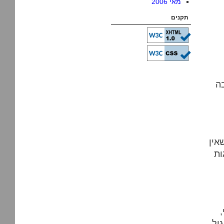
מאי 2006
תקנים
ה
אין
ות
יל