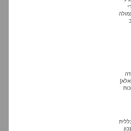
 ולא חיכה עד גיל 18 כדי
מולה
דה
אלא]
כות
ללית
כון