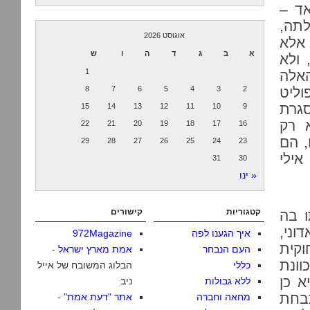
אד –
תה,
אוגוסט 2026
 אלא
א
ב
ג
ד
ה
ו
ש
 ולא
1
האלה
וליט
2
3
4
5
6
7
8
סגרת
15
14
13
12
11
10
9
 רק
22
21
20
19
18
17
16
, הם
29
28
27
26
25
24
23
אילי
31
30
« ינו
קטגוריות
קישורים
 בה
וני,
איך הגענו לפה
972Magazine
וקית
העם הנבחר
אמת מארץ ישראל
-
וונת
כללי
הבלוג המשובח של אייל
א כן
ללא גבולות
ניב
בחת
מחאה וחברה
אתר "דעת אמת"
-