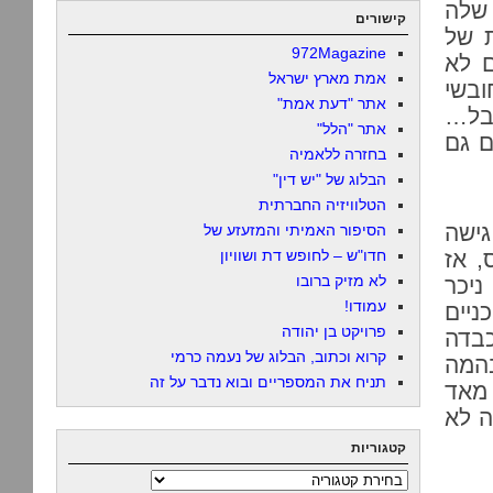
 שלה
קישורים
ת של
972Magazine
ם לא
אמת מארץ ישראל
ובשי
אתר "דעת אמת"
אבל…
אתר "הלל"
ם גם
בחזרה ללאמיה
הבלוג של "יש דין"
הטלוויזיה החברתית
ישה
הסיפור האמיתי והמזעזע של
, אז
חדו"ש – לחופש דת ושוויון
לא מזיק ברובו
יכר
עמודו!
ניים
פרויקט בן יהודה
כבדה
קרוא וכתוב, הבלוג של נעמה כרמי
בהמה
תניח את המספריים ובוא נדבר על זה
 מאד
ה לא
קטגוריות
קטגוריות