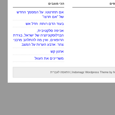
פים
הכי מוגבים
אם תחרטטו: על המסמך החדש
של "אם תרצו"
בעוד הדם רותח: חדל אש
אכיפה סלקטיבית,
הברלוסקוניזציה של ישראל, בגידת
הרופאים, ואין מה להתלהב מרבני
צהר: ארבע הערות על המצב
ארגון קש
משריינים את העוול
M
by
Indomagz Wordpress Theme
|
התאמה לעברית