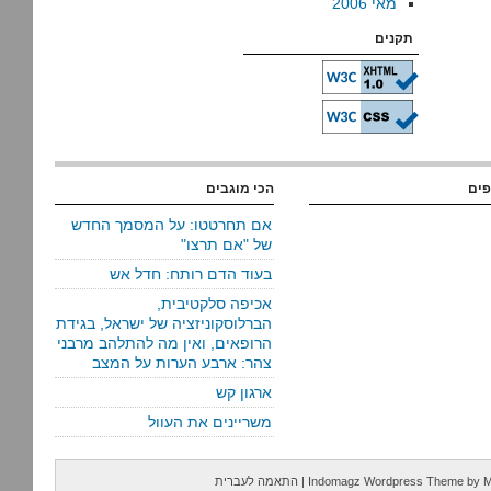
מאי 2006
תקנים
פים
הכי מוגבים
אם תחרטטו: על המסמך החדש
של "אם תרצו"
בעוד הדם רותח: חדל אש
אכיפה סלקטיבית,
הברלוסקוניזציה של ישראל, בגידת
הרופאים, ואין מה להתלהב מרבני
צהר: ארבע הערות על המצב
ארגון קש
משריינים את העוול
M
by
Indomagz Wordpress Theme
|
התאמה לעברית