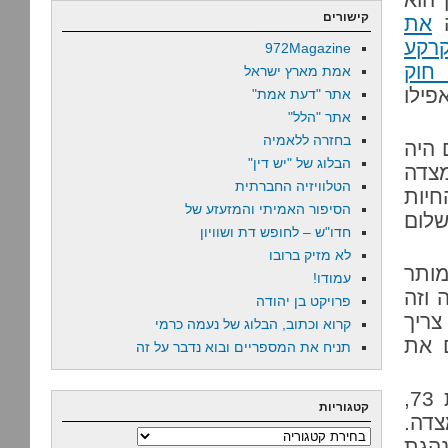
קישורים
ה
את
קרקע
972Magazine
חוק
אמת מארץ ישראל
פילו
אתר "דעת אמת"
אתר "הלל"
בחזרה ללאמיה
 היה
הבלוג של "יש דין"
צדה
הטלוויזיה החברתית
חיות
הסיפור האמיתי והמזעזע של
שלום
חדו"ש – לחופש דת ושוויון
לא מזיק ברובו
מותר
עמודו!
 וזה
פרויקט בן יהודה
צריך
קרוא וכתוב, הבלוג של נעמה כרמי
 את
תניח את המספריים ובוא נדבר על זה
העובדות: שלוש שנים אחרי חיסול המרד הגדול, בשנת 73,
קטגוריות
צדה.
קטגוריות
הגת