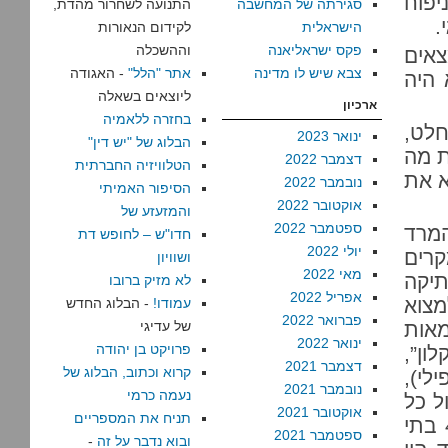
 ניפוח
סגירתה של המחשבה
התנועה לשחרור מהדת,
.
הישראלית
לקידום הנאורות
פקס ישראליאנה
וההשכלה
אים
צבא שיש לו מדינה
אתר "הלל"
- האגודה
 היה
ליוצאים בשאלה
ארכיון
בחזרה ללאמיה
חלט,
ינואר 2023
הבלוג של "יש דין"
ת מה
דצמבר 2022
הטלוויזיה החברתית
א את
נובמבר 2022
הסיפור האמיתי
אוקטובר 2022
והמזעזע של
ספטמבר 2022
המרד
חדו"ש – לחופש דת
יולי 2022
קרים
ושוויון
מאי 2022
תיקה
לא מזיק ברובו
אפריל 2022
מצוא
עמודו!
- הבלוג החדש
פברואר 2022
מאות
של עדיגי
ינואר 2022
פרויקט בן יהודה
ון”,
דצמבר 2021
קרוא וכתוב, הבלוג של
לי),
נובמבר 2021
נעמה כרמי
ל כל
אוקטובר 2021
תניח את המספריים
ביסוס. באותם עמודים מסופר על כך שבביתר היו “400 בתי
ספטמבר 2021
ובוא נדבר על זה
-