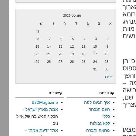
ארוך
רומא
אוגוסט 2026
נהיג
א
ב
ג
ד
ה
ו
ש
מוות
1
נשים
8
7
6
5
4
3
2
15
14
13
12
11
10
9
22
21
20
19
18
17
16
י הן
29
28
27
26
25
24
23
ספוס
31
30
והפך
« ינו
מה –
בושה
קטגוריות
קישורים
 שם,
איך הגענו לפה
972Magazine
צריך
העם הנבחר
אמת מארץ ישראל
-
כללי
הבלוג המשובח של אייל
ללא גבולות
ניב
קום מצאו
מחאה וחברה
אתר "דעת אמת"
-