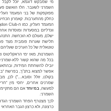
מי שמבקש דוגמא, יוכל לקבל א
השמרני לשעבר. הלז הואשם פע
מפוקפקות של בני המעמד העליון
כחלק מהתערבות. קאמרון הכחיש, 
וונדליזם במסעדות ומוסדות אחר
ישלם, מעולם לא הוכחשה. התנהגו
תלישת שערות פומבית מצד פרש
טוטאלית של כל הערכים שעליהם ב
השמרנות, מאז ימי הראקליטוס וא
בכל מה שהוא קשור ללא-שמרני
יובילו להשחתת המידות, ובהתאם
אפשר למצוא בתנ”ך, בפרשת “בן סו
בקולנו, זולל וסובא…”) לכן, 
שמרנים אחרים, יחסי מין “חר
למעשה,
במיוחד
אם הם מתקיימי
השמרני.
לכך מצטרף הפחד השמרני הגדול
כרצונה, ולא כרצון הגבר האחראי 