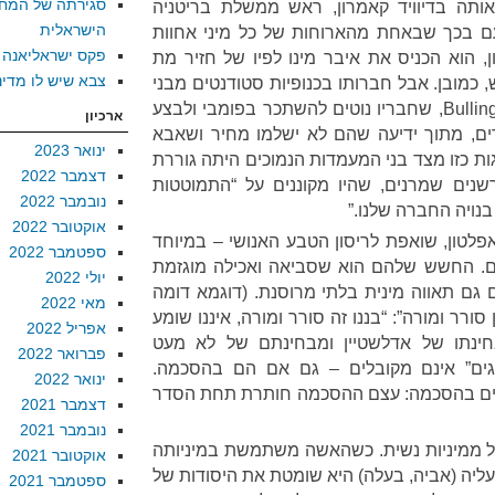
סגירתה של המח
ותה בדיוויד קאמרון, ראש ממשלת בריטניה
הישראלית
ם בכך שבאחת מהארוחות של כל מיני אחוות
פקס ישראליאנה
, הוא הכניס את איבר מינו לפיו של חזיר מת
צבא שיש לו מדינ
כמובן. אבל חברותו בכנופיות סטודנטים מבני
המעמד העליון, כמו ה-Bullingdon Club, שחבריו נוטים להשתכר בפומבי ולבצע
ארכיון
ים, מתוך ידיעה שהם לא ישלמו מחיר ושאבא
ינואר 2023
ת כזו מצד בני המעמדות הנמוכים היתה גוררת
דצמבר 2022
נים שמרנים, שהיו מקוננים על “התמוטטות
נובמבר 2022
נויה החברה שלנו.”
אוקטובר 2022
פלטון, שואפת לריסון הטבע האנושי – במיוחד
ספטמבר 2022
ם. החשש שלהם הוא שסביאה ואכילה מוגזמת
יולי 2022
 גם תאווה מינית בלתי מרוסנת. (דוגמא דומה
מאי 2022
רר ומורה”: “בננו זה סורר ומורה, איננו שומע
אפריל 2022
מבחינתו של אדלשטיין ומבחינתם של לא מעט
פברואר 2022
יגים” אינם מקובלים – גם אם הם בהסכמה.
ינואר 2022
ם בהסכמה: עצם ההסכמה חותרת תחת הסדר
דצמבר 2021
נובמבר 2021
 ממיניות נשית. כשהאשה משתמשת במיניותה
אוקטובר 2021
עליה (אביה, בעלה) היא שומטת את היסודות של
ספטמבר 2021