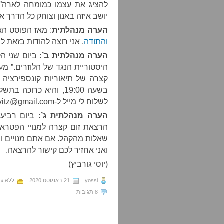
להציג את עצמו כמומחה לארה”
יושב איזה באנון וצוחק כל הדרך א
הערה מנהלתית
: מאז הפוסט ה
והתודה
. אני רוצה להודות בזאת ל
הערה מנהלתית ב’:
ביום שני הק
היסטוריית הנגד של הלוזרים.” מע
לשלוח לי מייל ל
-ygurvitz@gmail.com
הערה מנהלתית ג’:
הרצאת זום קצרה למנויי הפטראו
שאלות מהקהל. אם אתם מנויים ו
ואני אחזיר לכם קישור להרצאה.
(יוסי גורביץ)
yossi
21 באוגוסט 2020
ללא גב
8 תגובות