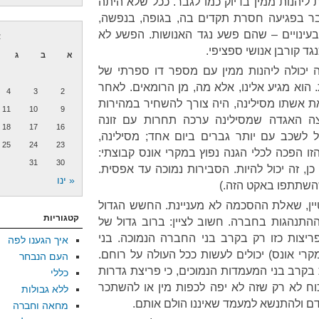
 ליהנות ממין בדיוק כמו לגבר. ככל שלא היתה
ר בפגיעה חסרת תקדים בה, בגופה, בנפשה,
בעינויים – שהם פשע נגד האנושות. הפשע לא
א
גד קורבן אנושי ספציפי.
א
ב
ג
 יכולה ליהנות ממין עם מספר דו ספרתי של
 הוא מגיע אלינו, אלא מה, מן הרומאים. לאחר
4
3
2
את אשתו מסילינה, היה צורך להשחיר במהירות
11
10
9
צה האגדה שמסילינה ערכה תחרות עם זונה
18
17
16
לשכב עם יותר גברים ביום אחד; מסילינה,
25
24
23
זו הפכה לכלי הגנה נפוץ במקרי אונס קבוצתי:
31
30
כן, זה יכול להיות. הסבירות נמוכה עד אפסית.
« ינו
השתתפו באקט הזה.)
ין, שאלת ההסכמה לא מעניינת. החשש הגדול
קטגוריות
ההתנהגות בחברה. חשוב לציין: ברוב גדול של
יצות כזו רק בקרב בני החברה הנמוכה. בני
איך הגענו לפה
קרי אונס) יכולים לעשות ככל העולה על רוחם.
העם הנבחר
קרב בני המעמדות הנמוכים, כי פריצת גדרות
כללי
כוח לא רק שזה לא יפה לכפות מין או להשתכר
ללא גבולות
ם ולהתנשא למעמד שאיננו הולם אותם.
מחאה וחברה