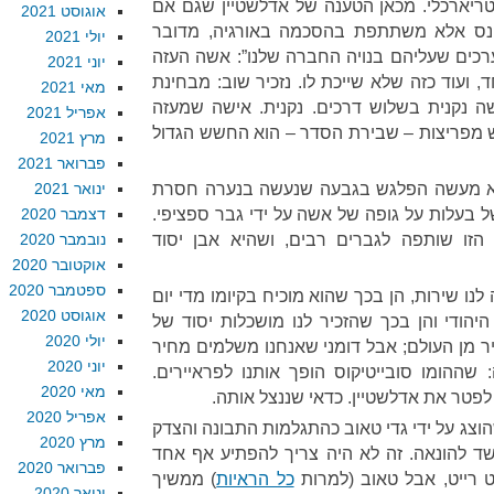
ריארכלי. מכאן הטענה של אדלשטיין שגם אם
אוגוסט 2021
אונס אלא משתתפת בהסכמה באורגיה, מדובר
יולי 2021
כים שעליהם בנויה החברה שלנו”: אשה העזה
יוני 2021
 ועוד כזה שלא שייכת לו. נזכיר שוב: מבחינת
מאי 2021
 נקנית בשלוש דרכים. נקנית. אישה שמעזה
אפריל 2021
ש מפריצות – שבירת הסדר – הוא החשש הגדול
מרץ 2021
פברואר 2021
לא מעשה הפלגש בגבעה שנעשה בנערה חסרת
ינואר 2021
 בעלות על גופה של אשה על ידי גבר ספציפי.
דצמבר 2020
 הזו שותפה לגברים רבים, ושהיא אבן יסוד
נובמבר 2020
אוקטובר 2020
ספטמבר 2020
ו שירות, הן בכך שהוא מוכיח בקיומו מדי יום
אוגוסט 2020
הודי והן בכך שהזכיר לנו מושכלות יסוד של
יולי 2020
ר מן העולם; אבל דומני שאנחנו משלמים מחיר
יוני 2020
 שההומו סובייטיקוס הופך אותנו לפראיירים.
מאי 2020
פטר את אדלשטיין. כדאי שננצל אותה.
אפריל 2020
הוצג על ידי גדי טאוב כהתגלמות התבונה והצדק
מרץ 2020
שד להונאה. זה לא היה צריך להפתיע אף אחד
פברואר 2020
 רייט, אבל טאוב (למרות
כל הראיות
) ממשיך
ינואר 2020