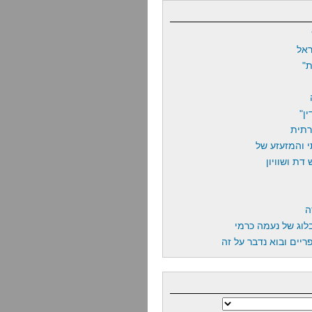
אל
"
ן"
רתית
 והמזעזע של
דת ושוויון
ה
לוג של נעמה כרמי
יים ובוא נדבר על זה