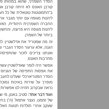
הסדר השמרני, שהוא במהותו פט
קורבן האונס לא היתה קורבן 
ב”התמוטטות טוטאלית של כל הער
ליהנות מגופה עם יותר מגבר אחד,
החברה השמרנית היהודית, האשה
ליהנות מגופה היא פרוצה, והחש
ביותר של השמרן.
זה מה שמטריד את אדלשטיין: 
הגנה, אלא ערעור הסדר הגברי של
ואנחנו צריכים לזכור שהתפיסה
מתרבות האונס.
אפשר היה לומר שאדלשטיין עשה לנ
את אפסות התפיסה של הגניוס הי
הסדר הפטריארכלי שעלינו להעבי
מופרך על שירות באיכות נמוכה:
נראה שבקרוב תהיה לנו אפשרות ל
ועוד דבר אחד:
סטיב באנון, מי ש
של זממנו, נעצר אתמול (ה’) בח
שעקב אחרי תולדות תנועת האלט