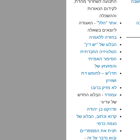
שבה
התנועה לשחרור מהדת,
לקידום הנאורות
וההשכלה
ה
אתר "הלל"
- האגודה
ליוצאים בשאלה
בחזרה ללאמיה
הבלוג של "יש דין"
הטלוויזיה החברתית
הסיפור האמיתי
והמזעזע של
חדו"ש – לחופש דת
ושוויון
לא מזיק ברובו
עמודו!
- הבלוג החדש
של עדיגי
פרויקט בן יהודה
קרוא וכתוב, הבלוג של
נעמה כרמי
תניח את המספריים
ובוא נדבר על זה
-