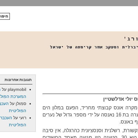
תגובות אחרונות
playmobil
על
ה
המערכת הפולי
 יולי אדלשטיין
סמולן
על
העכב
קרה אונס קבוצתי מחריד, הפעם במלון הים
הפוליטית
האדום באילת. על פי הדיווחים, נערה בת 16 נאנסה על ידי מספר גדול של נערים
רועי
על
העכברו
 באונס.
הפוליטית
קשורת, רשלנית וסנסציונית כהרגלה, אין סיבה
טובה לחשוב שמספר האנסים הוא 30. הטענה הזו מגיעה מאחד החשודים