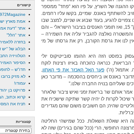
קישורים
קו ההגנה של השרץ, על פיו הוא “פחד” ממספר
יב להשתתף באונס. שמיים, בקשו עליו רחמים.
972Magazine
ו צפויים להגיע, בעוד שבוע או שניים, למצב שבו
אמת מארץ ישר
מסתבר שמספר האנסים היה “רק” 15, ואז תומכי האנסים בציבור הישראלי – והם
אתר "דעת אמת
ן והמשטרה נאלצה להגביר עליה את השמירה –
אתר "הלל"
אין לנו את גרסת הקורבן, רק את גרסתו של מי
בחזרה ללאמיה
הבלוג של "יש די
הטלוויזיה החב
וק בפוסט הזה היא ההומו סובייטיקוס יולי
הסיפור האמיתי
בריאות, כנראה כהוכחה באיזו רצינות לוקח
חדו"ש – לחופש 
. אתמול (ה’)
פער האל האכזר את פי האתון
,
לא מזיק ברובו
מדובר באונס או ביחסים בהסכמה – מדובר כאן
עמודו!
ים שעליהם בנויה החברה שלנו.”
פרויקט בן יהוד
אמר אותם שר בריאות זמני ואיש ציבור שלאחר
קרוא וכתוב, הב
ר שיכול לקרות לו יהיה קשר שתיקה שישכיח את
תניח את המספר
וליטיים שהיה; הם חשובים משום שהם מגדירים
ברליות.
 היא שאלת השאלות. ככל שמישהי החליטה
קטגוריות
רצונה החופשי, הרי (ככל שהם בגירים) שזה לא
קטגוריות