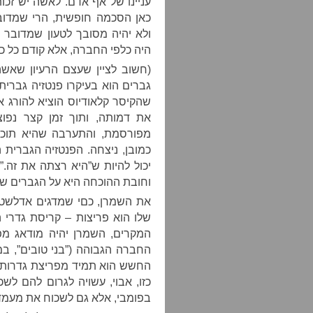
עניינו של אף אדם. לאשה יש זכות
כאן הסכמה חופשית, הרי שמדוב
ולא יהיה מסובך לטעון שמדובר 
היה כלפי החברה, אלא קודם כל כנ
(חשוב לציין שעצם הרעיון שאשה
גברים הוא בעיקרו פנטזיה גברית.
שהקיסר קלאודיוס הוציא להורג 
את דמותה, ותוך זמן קצר נפו
מפורסמת, והתערבה שהיא תוכל 
כמובן, ניצחה. הפנטזיה הגברית ה
יכול להיות ש”היא רצתה את זה.” 
וחובת ההוכחה היא על הגברים ש
את השמרן, כםי שמדגים אדלשטי
שלו הוא פריצות – קריסת גדרי 
המקרים, השמרן יהיה מודאג מפר
החברה הגבוהה (”בני טובים”, במ
החשש הוא תמיד מפריצת גדרות ב
כזו, אבוי, עשויה לגרום להם לש
בפומבי, אלא גם לשכוח את מעמד