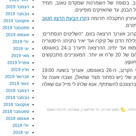
ב. בסופה של השמרנות שמקדם טאוב, תמיד
דצמבר 2019
ל הבנק. עד שהאזיקים מופיעים.
נובמבר 2019
אחרון התקבלה תרומה ב
קרן הבעת הרצון הטוב
אוקטובר 2019
תורם.
ספטמבר 2019
רוב אערוך הרצאה בזום. “השליטים הנסתרים:
אוגוסט 2019
לילת הדם של קיקרו ועד יאיר נתניהו: היסטוריה
יולי 2019
קצרה של תיאוריות קונספירציה מאז ועד ימינו. ההרצאה תיערך ב-24 באוגוסט
יוני 2019
בשעה 19:00, והיא כרוכה בתשלום של 20 ש”ח או יותר. המעוניינים מתבקשים
מאי 2019
.
אפריל 2019
מרץ 2019
ביום רביעי הקרוב, ה-26 באוגוסט, אערוך בשעה 19:00
פברואר 2019
ן שלי (יש כפתור מצד שמאל), ושבה אענה על
ינואר 2019
ברצונכם להשתתף, אנא שלחו לי מייל עם שאלה
דצמבר 2018
נובמבר 2018
אוקטובר 2018
ולות
הפטריארכיה
,
יולי אדלשטיין
,
שמרנות
,
תרבות האונס
ספטמבר 2018
אוגוסט 2018
יולי 2018
יוני 2018