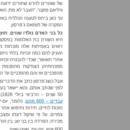
של שוטרים להרוג שחורים ידועה 
וויליאם פוקנר, “העבר לא מת; הוא
עד כאן ביחס לטענה הכללית בא
המקרה של תומאס ג’פרסון.
כל בני האדם נולדו שווים. חוץ 
היא השורה בת האלמוות בפסקה
רואים באמיתות אלה מוכחות מאל
העניק להם כמה זכויות בלתי ניתנו
אחרי האושר; שכדי להבטיח זכויו
מהפכניים אז והם מהפכניים עד היו
אבל כשג’פרסון כתב את הדברים ה
50 שנים – הרביעי ביולי 1826). במהלך חייו, ג’פרסון החזיק
עבדים – 600 מהם
. כלומר, יום-
צפויים, על פי שיקול דעתו ומצב 
מכירה; הפרדה בין בני זוג; בין הור
600 איש. יום-יום. שעה-שעה.