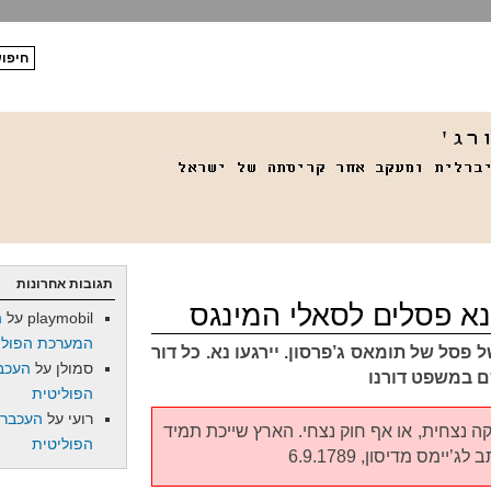
תגובות אחרונות
playmobil
על
ה
המערכת הפולי
פסל של תומאס ג’פרסון. יירגעו נא. כל דור
סמולן
על
העכב
ם במשפט דורנו
הפוליטית
רועי
על
העכברו
קה נצחית, או אף חוק נצחי. הארץ שייכת תמיד
הפוליטית
לג’יימס מדיסון, 6.9.1789