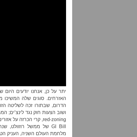
האזרחים. סוגים שלה המשיכו מ
הדרום, שבתורו זכה לשליטה הזו 
ושוב הצעות חוק נגד לינצ’ים; 
red-zoning, קרי הכרזה ע
GI Bill של ממשל רוזוול
מלחמת העולם השניה, העניק הטב