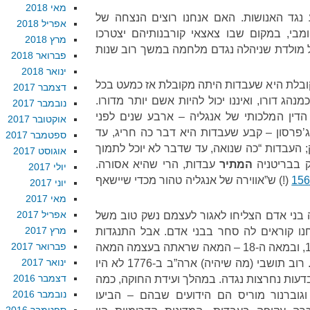
מאי 2018
שע נגד האנושות. האם אנחנו רוצים הנצחה של
אפריל 2018
מבי, במקום שבו צאצאי קורבנותיהם יצטרכו
מרץ 2018
 מולדת שניהלה נגדם מלחמה במשך רוב שנות
פברואר 2018
ינואר 2018
בלת היא שעבדות היתה מקובלת אז כמעט בכל
דצמבר 2017
מנהג דורו, ואיננו יכול להיות אשם יותר מדורו.
נובמבר 2017
ו שגויה. ב-1772, בית הדין המלכותי של אנגליה – ארבע שנים לפני
אוקטובר 2017
ג’פרסון – קבע שעבדות היא דבר כה חריג, עד
ספטמבר 2017
; העבדות “כה שנואה, עד שדבר לא יוכל לתמוך
אוגוסט 2017
ק בבריטניה
המתיר
עבדות, הרי שהיא אסורה.
יולי 2017
(!) ש”אווירה של אנגליה טהור מכדי שיישאף
יוני 2017
מאי 2017
אפריל 2017
בני אדם הצליחו לאגור לעצמם נשק טוב משל
מרץ 2017
נחנו קוראים לה סחר בבני אדם. אבל התנגדות
פברואר 2017
לעבדות התחילה כבר במאה ה-16, ובמאה ה-18 – המאה שראתה בעצמה המאה
ינואר 2017
של הנאורות – ההתנגדות פשתה. רוב תושבי (מה שיהיה) ארה”ב ב-1776 לא היו
דצמבר 2016
בדעות נחרצות נגדה. במהלך ועידת החוקה, כמה
נובמבר 2016
 וגוברנור מוריס הם הידועים שבהם – הביעו