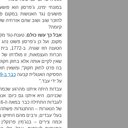
במונחי ימינו, ג’פרסון הוא פו
פושעים נגד האנושות במקום פו
להזכר שוב ושוב שהם אזרחיה של
קיומה?
אבל כך עשו כולם.
טענת-נגד מקו
מקום, ועל כן ג’פרסון פשוט נהג כ
הטענה הז
הכרזת העצמאות, זו מולדתו של 
שאין לקיים אותה אלא בחוק חקוק
בה פרט לחוק חקוק”; ומשאין חו
הפסיקה האנגלית קבעה
כבר ב-1569
על ידי עבד.”
עבדות היתה איתנו מהרגע שכמה 
שכניהם. היא איתנו גם כיום: א
בעלי עבדים, ורבים מהם החזיקו 
וכמה צירים – בנג’מין פרנקלין