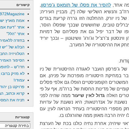
 פה אחד,
להסיר את פסלו של תומאס ג’פרסון
,
קישורים
ב והנשיא השלישי שלה (*), מבניין העיריה;
972Magazine
של ניו יורק. ההחלטה הזו גררה קריעת בגדים
אמת מארץ ישר
ברלים טובים, שחוששים שבכך שפסלו הוסר,
אתר "דעת אמת
פו של דבר יפיל גם את פסליהם של דמויות
אתר "הלל"
נסטון צ’רצ’יל וג’ורג’ וושינגטון – ובכך יוריד
בחזרה ללאמיה
וימחק את ההיסטוריה של המערב.
הבלוג של "יש די
הטלוויזיה החב
הסיפור האמיתי
ודות.
חדו"ש – לחופש 
ל ג’פרסון הועבר לאגודה ההיסטורית של ניו
לא מזיק ברובו
בר במחיקת היסטוריה מופרכות על פניהן. אם
עמודו!
המשטרים הקומוניסטיים הופלו גם אלפי פסלים
פרויקט בן יהוד
קומיים של מדינות החסות של ברה”מ. אף על פי
קרוא וכתוב, הב
שטרים האלה
גדול לאין שיעור
ממה שהיה לפני
תניח את המספר
נשענת על אנדרטאות; היא נשענת על עדויות
חק מספרי ההיסטוריה בעתיד הנראה לעין; עם
 יהיה הרבה מאוזן ממה שהורגלנו בו.
קטגוריות
אוי שיהיה; אחרת נחיה כולנו בכת של הערצת
קטגוריות