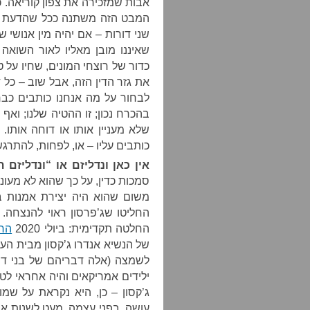
אבות שמזכירה את צפון קוריאה. כ
המבט הזה משתנה ככל שהדעת וה
שני דורות – אם יהיה מין אנושי 
שאיננו מובן מאליו לאור השואה
כדור של רוצחי המונים, שחיו על 
את גזר הדין הזה, אבל שוב – כ
לבחור על מה אנחנו כותבים כבר
בהכרח נכון; זו ההטיה שלנו; ואף
שלא מעניין אותו או דוחה אותו.
כותבים עליו – או, לפחות, להתרגש
אין כאן ונדליזם או “ונדליזם ת
סמכות כדין, על כך שהוא לא מעונ
משום שהוא היה יצירת אמנות ב
החליטו שג’פרסון ראוי להנצחה. 
החלטה תקדימית: ביולי 2020
הח
של הנשיא אנדרו ג’קסון מבית העי
לשמצה (אלה דבריהם של בני דורו
ג’קסון – כן, היא נקראת על שמ
עושה, בפני עצמה, מעט לשנות את