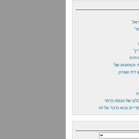
אל
"
ן"
רתית
 והמזעזע של
דת ושוויון
ה
לוג של נעמה כרמי
יים ובוא נדבר על זה