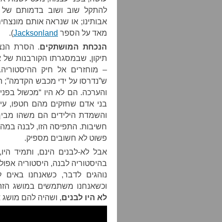
להתקל שוב ושוב בדמותם של א
אבותינו; או שנראה אותם מונצחים 
מאד על הספר
Jacksonland
).
הנכחת המושתקים
. הסרת הנצ
תיקון, שבמסגרתו הקורבנות של 
– מוחזרים אל חיק ההיסטוריה.
ש”נדרסו על ידי מכבש הקדמה”; 
והערכה. הם לא היו “מכשול בפני 
בני אדם שחזקים מהם חטפו, עינ
והשמדת הילידים הם משהו מביך 
חשיבות. התפיסה הזו, לבנה במה
פשוט לא חשובים מספיק.
אבל לא-לבנים הינם, ותמיד היו
בהיסטוריה לבנה, היסטוריה אפול
נוהגים לדבר, כשאנחנו באים 
וכשאנחנו משתמשים במושג הזה,
לא היו לבנים
, ושהיה להם מושג 