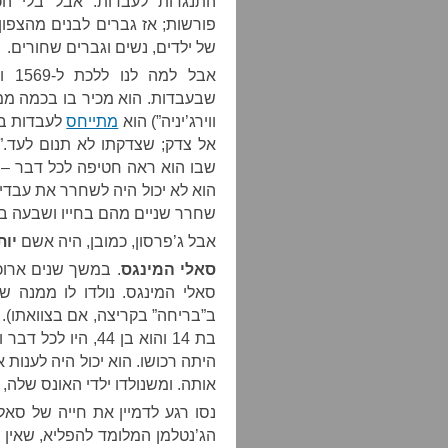
התנגדות לעבדות. אבל בלי הכ
פורשות; אז גברים לבנים מהצפון
של ילדים, נשים וגברים שחורים.
אבל למה לנו ללכת ל-1569 ולוועידת החוקה?
שבעבדות. הוא מכיר בו בכמה ממ
ווירג’יניה”) הוא
מתייחס
לעבדות בא
אל צדק; שצדקתו לא תנום לעד.”
שבו הוא ראה חטיפה לכל דבר – 
שחרר שניים מהם בחייו ושבעה בצו
אבל ג’פרסון, כמובן, היה אשם
יות
סאלי המינגס
. במשך שנים ארוכו
סאלי המינגס. נולדו לו ממנה 
ב”בריחה” בקריצה, אם בצוואתו). 
בת 14 והוא בן 44, 
היתה רכושו. הוא יכול היה לענות א
אותה. ומשנולדו ילדי האונס שלה, 
נסו רגע לדמיין את חייה של סאלי
הג’נטלמן המלומד להפליא, שאין מ