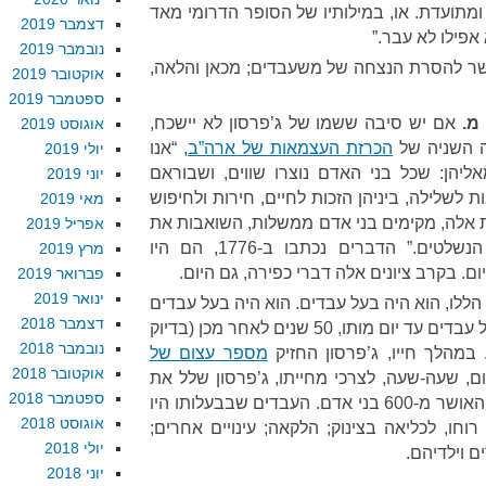
ומתועדת. או, במילותיו של הסופר הדרומי מאד
דצמבר 2019
 אפילו לא עבר.”
נובמבר 2019
שר להסרת הנצחה של משעבדים; מכאן והלאה,
אוקטובר 2019
ספטמבר 2019
מ.
אם יש סיבה ששמו של ג’פרסון לא יישכח,
אוגוסט 2019
 השניה של
הכרזת העצמאות של ארה”ב
, “אנו
יולי 2019
יהן: שכל בני האדם נוצרו שווים, ושבוראם
יוני 2019
ת לשלילה, ביניהן הזכות לחיים, חירות ולחיפוש
מאי 2019
ת אלה, מקימים בני אדם ממשלות, השואבות את
אפריל 2019
סמכויותיהן הצודקות מהסכמת הנשלטים.” הדברים נכתבו ב-1776, הם היו
מרץ 2019
ם. בקרב ציונים אלה דברי כפירה, גם היום.
פברואר 2019
ינואר 2019
ללו, הוא היה בעל עבדים. הוא היה בעל עבדים
דצמבר 2018
לפני שכתב אותם, והוא יישאר בעל עבדים עד יום מותו, 50 שנים לאחר מכן (בדיוק
נובמבר 2018
מספר עצום של
אוקטובר 2018
יום, שעה-שעה, לצרכי מחייתו, ג’פרסון שלל את
ספטמבר 2018
הזכות לחיים, חירות וחיפוש אחר האושר מ-600 בני אדם. העבדים שבבעלותו היו
אוגוסט 2018
רוחו, לכליאה בצינוק; הלקאה; עינויים אחרים;
יולי 2018
ים וילדיהם.
יוני 2018