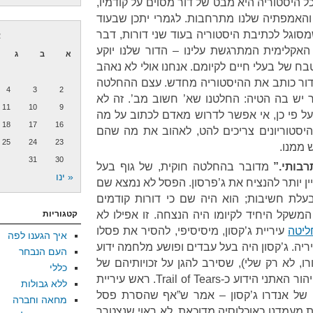
ל היסטוריה היא מבט של דור מסוים על קודמיו,
אמפתיה שלנו מתרחבות. לגמרי יתכן שבעוד
שמסוגל לכתיבת היסטוריה בעוד שני דורות, דבר
א
 האקלימית המתרגשת עלינו – הדור שלנו יוקע
א
ב
ג
טבח של בעלי חיים לקיומם. אנחנו אולי לא נאהב
ל דור כותב את ההיסטוריה מחדש. עצם ההחלטה
4
3
2
 יש בה הטיה: החלטנו שא’ חשוב מב’. זה לא
11
10
9
 על פי כן, אי אפשר לדרוש מאדם לכתוב על מה
18
17
16
 היסטוריונים צריכים להט, לאהוב את מה שהם
25
24
23
 ממנו.
31
30
רבותי.”
מדובר בהחלטה חוקית, של גוף בעל
« ינו
יין יותר להנציח את ג’פרסון. הפסל לא נמצא שם
עלת חשיבות; הוא היה שם כי דורות קודמים
המשקל היחיד לקיומו היה הנצחה. זו אפילו לא
קטגוריות
ליטה
עיריית ג’קסון, מיסיסיפי, להסיר את פסלו
איך הגענו לפה
ריה. ג’קסון היה בעל עבדים ופושע מלחמה ידוע
העם הנבחר
, לא רק שלי), שסירב להגן על זכויותיהם של
כללי
ילידים אמריקאים והיה אחראי לטיהור האתני הידוע כ-Trail of Tears. ראש עיריית
ללא גבולות
ו של אנדרו ג’קסון – אמר ש”אף שהסרת פסל
מחאה וחברה
 מעמדנו כאוכלוסיה מדוכאת, לא ראוי שנצטרך