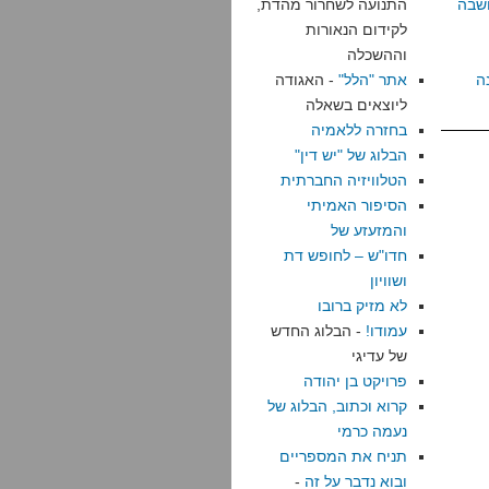
שבה
התנועה לשחרור מהדת,
לקידום הנאורות
וההשכלה
ה
אתר "הלל"
- האגודה
ליוצאים בשאלה
בחזרה ללאמיה
הבלוג של "יש דין"
הטלוויזיה החברתית
הסיפור האמיתי
והמזעזע של
חדו"ש – לחופש דת
ושוויון
לא מזיק ברובו
עמודו!
- הבלוג החדש
של עדיגי
פרויקט בן יהודה
קרוא וכתוב, הבלוג של
נעמה כרמי
תניח את המספריים
ובוא נדבר על זה
-