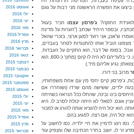
ספטמבר 2016
רה עקיפה בעבדות, המדינות הדרומיות היו
אוגוסט 2016
 ביצעו את הפשרה הראשונה מני רבות על גוום
יולי 2016
יוני 2016
ג’פרסון עצמו
הכיר בעוול
מאי 2016
כתביו, ובספר היחיד שכתב (”הערות על מדינת
אפריל 2016
ומרו ש”אכן, אני רועד למען ארצי, בזכרי שהאל
מרץ 2016
 מצפונו הוביל אותו להתנגדות לסחר בעבדים,
פברואר 2016
אבל, בסופו של דבר, הוא התקיים על העבדות.
ינואר 2016
הוא לא יכול היה לשחרר את עבדיו, כי בלעדיהם לא היה לו קיום (מתוך כ-600, הוא
דצמבר 2015
ואתו; נגיע אליהם מיד.)
נובמבר 2015
ר
מרוב בני דורו.
אוקטובר 2015
ת, ג’פרסון קיים יחסי מין עם אחת משפחותיו,
ספטמבר 2015
שבעה ילדים, ששישה מהם שרדו (ושוחררו אם
אוגוסט 2015
היחסים בינו ובינה, שהחלו ככל הנראה כשהיתה
יולי 2015
היו לכל דבר ועניין אונס. לסאלי לא היתה יכולת לסרב לו. היא
יוני 2015
ותה. הוא יכול היה להוציא אותה להורג או למכור
מאי 2015
הוא יכול היה, אם רצה, לפגוע בהם.
אפריל 2015
. נסו רגע לדמיין את חיי ילדיה. נסו לחשוב על
מרץ 2015
דע זר לו, יושב בחדר הכתיבה שלו ומנפיק עוד
פברואר 2015