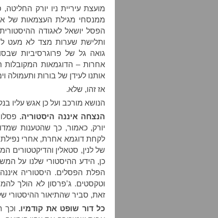
מועצת עיריית ניו יורק החליטה,
ממנסחי מגילת העצמאות של ארה”
הפסל יושאל לאגודה ההיסטורית 
ותלישת שערות מצד לא מעט לי
גואה גל של פרוגרסיביות שבסו
אחרות – הדוגמאות המקובלות הן ווי
אותנו לעידן של בורות ותעמולה 
אז זהו, שלא.
הנושא מורכב ועל כן אגש עליו בנק
הנצחה איננה היסטוריה.
פסלו ש
יורק, כאמור, כך שהטענות שמדו
לקחת דוגמא אחרת, אחרי נפילת 
של לנין, סטאלין והדיקטטורים המ
כן, הידע ההיסטורי שלנו על המ
הפלת הפסלים. היסטוריה איננה 
וטקסטים. ג’פרסון לא הולך להמ
זאת, סביר שהתיאור ההיסטורי שלו
כל דור שופט את קודמיו.
וכך ר