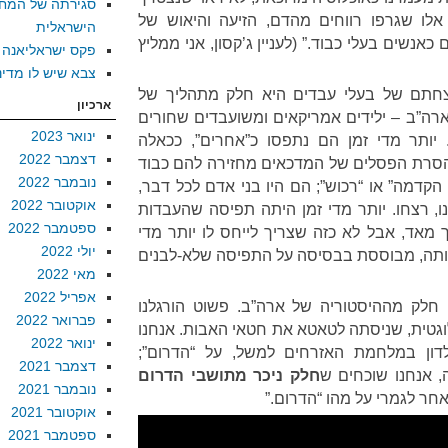
סגירתה של המח
לו שגרפו רווחים מהדם, הזיעה והיאוש של
הישראלית
כאנשים בעלי כבוד.” (לעניין ג’קסון, אני ממליץ
פקס ישראליאנה
צבא שיש לו מדינ
חתם של בעלי עבדים היא חלק מתהליך של
ארכיון
ארה”ב – ילידים אמריקאים ומשועבדים שחורים
ינואר 2023
 יותר מדי זמן הם נתפסו כ”אחרים”, ככאלה
דצמבר 2022
הסרת הפסלים של המדכאים מחזירה להם כבוד
נובמבר 2022
הקדמה” או “רכוש”; הם היו בני אדם לכל דבר,
אוקטובר 2022
ו, רצחו. יותר מדי זמן היתה תפיסה שהעבדות
ספטמבר 2022
מאד, אבל לא כזה שצריך לייחס לו יותר מדי
יולי 2022
ותה, מבוססת בבסיסה על התפיסה שלא-לבנים
מאי 2022
אפריל 2022
, חלק מההיסטוריה של ארה”ב. פשוט הורגלנו
פברואר 2022
וגטית, שניסתה לטאטא את חטאי האבות. אנחנו
ינואר 2022
לדון במלחמת האזרחים למשל, על “הדרום”;
דצמבר 2021
 אנחנו שוכחים ש
חלק ניכר מתושבי הדרום
נובמבר 2021
אחר לגמרי על מהו “הדרום.”
אוקטובר 2021
ספטמבר 2021