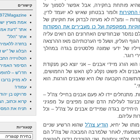
 שהיא פותחת בחקירה, אבל אפשר לסמוך על
קישורים
החקירות
ולומר בבטחון שאיש לא יועמד לדין.
972Magazine
ודות – ומצ”ח לא מעיזה לבדוק את חוקיותן של
אמת מארץ ישר
וקיות מפוקפקת ועל כן מעבירים את הפקודות
אתר "דעת אמת
צלם נמסר שבחודשים האחרונים הם רואים עליה
אתר "הלל"
הגוף העליון, ושעל פי הערכותיהם מאז ההרצאה
בחזרה ללאמיה
יליו של ידעי שמונה פלסטינים בגדה במהלך
הבלוג של "יש די
י רוגר.
הטלוויזיה החב
א הורג מיידי אבנים – אני יוצא כאן מנקודת
הסיפור האמיתי
בנים ולא פשוט נקלע לקו האש של החמושים,
חדו"ש – לחופש 
התשובה הקבועה שלו היא שאבנים הורגות. הוא
לא מזיק ברובו
.”
עמודו!
פרויקט בן יהוד
. מתנחלים יידו לא פעם אבנים בחיילי צה”ל –
קרוא וכתוב, הב
יגוד לעלילות הדם שהם מפיצים על מפגיני
תניח את המספר
יחידים בגדה שמיידים אבנים על צה”ל – וכל
רות עליהם.
מותו של יחיא,
הודיע צה”ל
שהוא הרשיע שניים
קטגוריות
 משמעתי, לאחר שלמרבה המבוכה של צה”ל הם
קטגוריות
ים צלמי עיתונות. שני הקצינים נידונו לעונשים