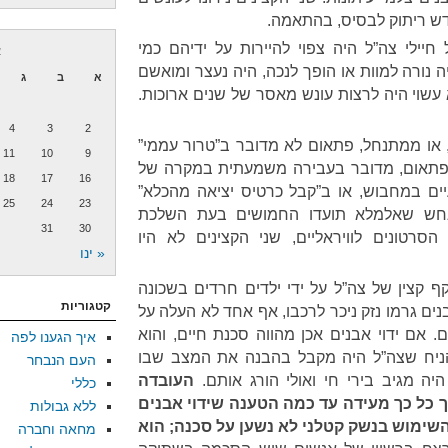
דש ריתוק לבסיס, בהתאמה.
חיילי צה”ל היה צפוי להיירות על ידיהם כמי
א
 נורה למוות או הופך לנכה, היה נעצר ומואשם
א
ב
ג
עשוי היה לרצות עונש מאסר של שנים ארוכות.
4
3
2
 או ממתנחל, פתאום לא מדובר ב”טרור עממי”
11
10
9
 פתאום, מדובר בעבירה משמעתית במקרה של
18
17
16
יים במחבוש, או ב”קבל כרטיס יציאה מהכלא”
25
24
23
חש שאלמלא תועדו החמושים בעת השלכת
31
30
הסרטונים לוויראליים, שני הקצינים לא היו
« ינו
קף קצין של צה”ל על ידי ילדים חרדים בשכונה
קטגוריות
נים גרמו נזק ניכר לרכבו, אף אחד לא העלה על
 אם ידוי אבנים אכן מהווה סכנת חיים, והוא
איך הגענו לפה
להניח שצה”ל היה מקבל בהבנה את המצב שבו
העם הנבחר
יה מגיב בירי חי ואולי הורג אותם.
העובדה
כללי
 כל כך מעידה עד כמה הטענה שידוי אבנים
ללא גבולות
השימוש בנשק קטלני לא נשען על סכנה; הוא
מחאה וחברה