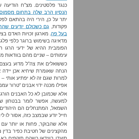
כנגד פלסטינים. מצ”ח הודיעה
הנסיון הרב שלה בתחום מסמוס 
יתר על כן, הירי היה בהתאם לפק
פקודות,
גם כשכולם יודעים שהח
בעל פה
. מארגון זכויות האדם ב
מדאיגה בשימוש ברוגר כלפי פלג 
הפומבית ההיא של ידעי הרגו חי
עימותים – שניים מהם בוודאות מיר
כששואלים את צה”ל מדוע בעצם הו
הנחה שאומרת שיחיא אכן יידה א
למרות שגם זה לא יפתיע אותי – 
אפילו מכנה ידוי אבנים “טרור עממי
אלא שכמובן לא כל האבנים הורגות
למעשה, אפשר לומר בבטחון שבנ
השמאל, המתנחלים הם היהודים ה
חייל יודע שבמצב כזה, אסור לו לי
אלא שהבוקר, פחות או יותר עם 
מהקצינים של חטיבת כפיר בדין
תועדו בווידאו כשהם תוקפים באבנ