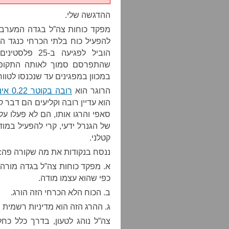
ההדגשה שלי.
מפקד כוחות צה”ל בגדה המערבית
להפעיל כוח בלתי הכרחי כנגד הפ
הוביל לפגיעה ב-25 פלסטינים בשלושה שבועות.
שהתפרסם סמוך לאותה התקופה 
במכוון במפגינים עד שנכנסו לטוו
הרוגר הוא
רובה בקוטר 0.22 אינץ’.
הוא עדיין רובה וקליעים הם דבר ק
סאפי והרגו אותו, הם לא פעלו ע
של הגנרל ידעי, קרי להפעיל במוד
קטלני.
ננסח בנקודות את מה שקורה פה:
א. מפקד כוחות צה”ל בגדה מורה ל
כפי שהוא עצמו מודה.
ב. הכוח הלא הכרחי הזה הורג.
ג. ההרג הזה הוא מדיניות רשמית 
צה”ל נוהג לטעון, בדרך כלל כח