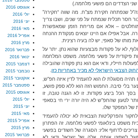
ספטמבר 2016
. שני הצדדים הם פושעי מלחמה.)
אוגוסט 2016
ה”ל שנפתחה חקירת מצ”ח. מה שווה “חקירה”
יולי 2016
ור חסר תכלית שנמתח על פני שנים, ושבו צריך
יוני 2016
מוחלטים – אלא אם מריחת הזמן שמאפשרת
מאי 2016
. אבל אפילו אם היינו יוצאים מנקודת ההנחה
אפריל 2016
 מותו של סאפי, יש לה בעיה רצינית.
מרץ 2016
וף, לא על פקודות מבצעיות שהוא נתן. יתר על
פברואר 2016
יות פיקודית על פשעי מלחמה. משפט המלחמה
ינואר 2016
ולות חייליו, ודאי אם הוא נתן פקודה שהובילה
דצמבר 2015
חוק הצבאי הישראלי לא מכיר באחריות כזו
.
נובמבר 2015
אוקטובר 2015
היה מסוגלת לו הוא להעמיד לדין איזה חפ”ש,
ספטמבר 2015
ער בלי סיבה. החמוש הזה הוא ללא ספק פושע,
אוגוסט 2015
בסך הכל ביצע פקודות. זו לא הגנה טובה, זו
יולי 2015
ר לטעון שהחפ”ש לא היה יורה ירי חי בסאפי
יוני 2015
ת של המפקד שלו.
מאי 2015
 לחקור והפרקליטות הצבאית לא יכולה להעמיד
אפריל 2015
בבית משפט בינלאומי לפשעי מלחמה. זה הפתרון
מרץ 2015
צריכים לדחוף אליו: הסגרה של חשודים בפשעי
פברואר 2015
גל לשפוט אותם. אלה של ישראל ודאי לא