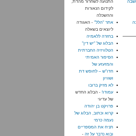
שבה
התנועה לשחרור מהדת,
לקידום הנאורות
וההשכלה
ה
אתר "הלל"
- האגודה
ליוצאים בשאלה
בחזרה ללאמיה
הבלוג של "יש דין"
הטלוויזיה החברתית
הסיפור האמיתי
והמזעזע של
חדו"ש – לחופש דת
ושוויון
לא מזיק ברובו
עמודו!
- הבלוג החדש
של עדיגי
פרויקט בן יהודה
קרוא וכתוב, הבלוג של
נעמה כרמי
תניח את המספריים
ובוא נדבר על זה
-