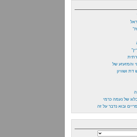
אל
"
ן"
רתית
 והמזעזע של
דת ושוויון
ה
לוג של נעמה כרמי
יים ובוא נדבר על זה