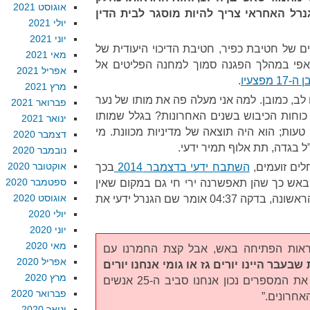
אוגוסט 2021
נרל האחראי צריך להיות מוסגר לבית הדין
יולי 2021
יוני 2021
ם של חטיבת כפיר, חטיבת הדיכוי היעודית של
מאי 2021
סאפי במהלך הפגנה סמוך למחנה הפליטים אל
אפריל 2021
1 מפצעיו
.
מרץ 2021
ב, כמובן. למה אני מעלה פה את מותו של נער
פברואר 2021
ידי כוחות הכיבוש בשנים האחרונות? בגלל שמותו
ינואר 2021
עות; הוא היה תוצאה של מדיניות מכוונת. מי
דצמבר 2020
 בגדה, תת אלוף תמיר ידעי.
נובמבר 2020
אוקטובר 2020
לים זועמים,
השתבח ידעי בדצמבר 2014
בכך
ספטמבר 2020
אש כך שהן תאפשרנה ירי חי גם במקום שאין
אוגוסט 2020
בו צורך. אם תשימו לב להקלטה הראשונה, בדקה 04:37 אומר שם הגנרל ידעי את
יולי 2020
יוני 2020
מאי 2020
הוראות הפתיחה באש, אבל קצת החמרנו עם
אפריל 2020
שבעבר היינו יורים גז או גומי אנחנו יורים
מרץ 2020
אם אני זוכר את המספרים נכון אנחנו סביב ה-25 אנשים
פברואר 2020
חרונים.”
ינואר 2020