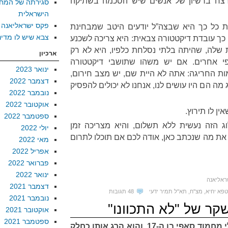
צח ברשיון של אנשים שיש הסכמה בשתיקה
סגירתה של המח
הישראלית
פקס ישראליאנה
 כל כך היא שבצה”ל יודעים היטב שמבחינת
צבא שיש לו מדינ
 כך עובדת דיקטטורה צבאית: היא צריכה לשכנע
 שלה, שהיתה בלתי נסלחת כלפיו, היא לא רק
ארכיון
 אחרים. אם יש משהו שתושבי דיקטטורה
ינואר 2023
ות החריגה: אתה לא היית שם, יש מצב חירום,
דצמבר 2022
מה הם היו עושים לנו, אנחנו לא יכולים להפסיק
נובמבר 2022
אוקטובר 2022
ין לו תירוץ.
ספטמבר 2022
 הזה נעשית ללא תשלום, והיא מצריכה זמן
יולי 2022
את מה שנכתב כאן, אודה לכם אם תוכלו לתרום
מאי 2022
אפריל 2022
פברואר 2022
ינואר 2022
ראליאנה
דצמבר 2021
פא יחיא
,
מצ"ח
,
תא"ל תמיר ידעי
48 תגובות
נובמבר 2021
קר של "לא התכוונו"
אוקטובר 2021
ספטמבר 2021
צה”ל הרג בחודש מארס את עלי מחמוד סאפי בן ה-17, והוא הרג אותו כחלק