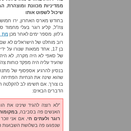
ממדיניות מכוונת ומוצהרת. הג
שיכול לשפוט אותו
בחודש מארס האחרון, ירו חמושי
צה”ל, קליע רוגר בעלי מחמוד 
ג’לזון. מספר ימים לאחר מכן
מת בן ה-7
רוב מוחלט של הישראלים לא שם ל
בן 17, אחד ממאות שנורו על 
של סאפי לא היה מקרה, לא היה ט
שהעיד עליה היה מפקד כוחות צה”ל
בנסיון להרגיע אספסוף של מתנח
שהוא שינה את הנחיות הפתיחה ב
הדברים הבאים:
“לא רוצה להגיד שינינו את 
האנשים פה בסביבה,
במקומות 
רוגר ולעתים חי.
שנפגעו פה בשלושת השבועות הא