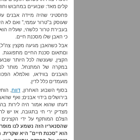
קלים מאד: שבועיים במחבוש וחו
פחסטיני שהיה מיידה אבנים על 
שעוסק ב”טרור עממי,” ואם לא היה
בעבירת טרור כלשהי, שעליה הוא 
כי האבן שלו מסכנת חיים.
אבל כשהאבן מגיעה מקצין צה”ל,
וםתאום סכנת החיים מתפוגגת.
הקצין, שעונשה לכל היותר שבוע
במקרה של המתנחל. מותר לנ
האבנים בווידאו, ואלמלא הפכו 
מועמדים כלל לדין.
בסוף השבוע האחרון,
דווח
, הות
בירושלים בידוי אבנים; ואף שהאב
דעתו שהוא אמור היה לירות בהם.
מצדיק ירי חי בתגובה, אז יש 
הצלם המותקף על ידי הקצינים ה
שהסנאריו הזה נשמע לנו מופרך
הוא “סכנת חיים” היא שקרית. 