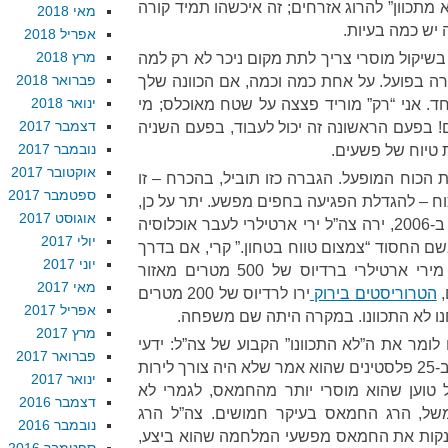
 מתכוון” להרוג אזרחים; זה איכשהו תמיד קורה
מאי 2018
ה יש כמה בעיות.
אפריל 2018
מרץ 2018
. בשיקול מוסרי צריך לתת מקום ניכר לא רק למה
פברואר 2018
 בפועל. על אחת כמה וכמה, אם הכוונה שלך
ינואר 2018
ד. אני “רק” מוריד פצצה על שטח מאוכלס; מי
דצמבר 2017
! בפעם הראשונה זה יכול לעבוד, בפעם השניה
נובמבר 2017
 טיוח של פשעים.
אוקטובר 2017
ת הכוח המופעל. הגברה כזו תוביל, בהכרח – זו
ספטמבר 2017
– להגדלת הפגיעה בחפים מפשע. יתר על כן,
אוגוסט 2017
זו מדיניות קבועה למדי של צה”ל: ב-2006, ירה צה”ל ירי ארטילרי לעבר אוכלוסיה
יולי 2017
שם החסוד “צמצום טווח בטחון.” קרי, אם בדרך
יוני 2017
כלל ההנחה היא שצריך להמנע מירי ארטילרי ברדיוס של 500 מטרים מאזור
מאי 2017
,
הטרוריסטים בירוק
ירו לרדיוס של 200 מטרים
אפריל 2017
נו לא התכוונו. במקרה היתה שם משפחה.
מרץ 2017
לומר את ה”לא התכוונו” הקבוע של צה”ל: ידעי
פברואר 2017
התגאה בכך שהאנשים שלו פגעו ב-25 פלסטינים שהוא אמר שלא היה צורך לירות
ינואר 2017
 טוען שהוא מוסרי יותר מהחמאס, לגמרי לא
דצמבר 2016
למשל, הרג החמאס בעיקר חמושים. צה”ל הרג
נובמבר 2016
ה לנקות את החמאס מפשעי המלחמה שהוא ביצע,