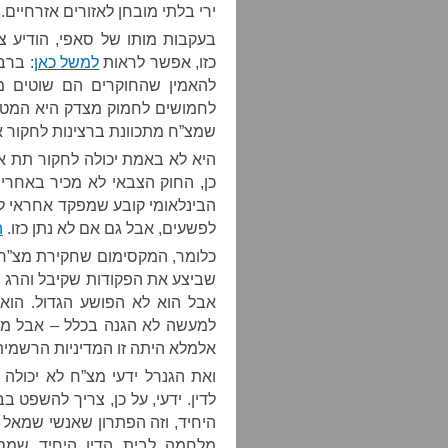
ירי בלתי מובחן לאזורים אזרחיים
בעקבות מותו של סאפי, הודיע צ
כזו, אפשר לראות
למשל כאן
: ברב
להאמין שהחוקרים הם שוטים 
לחמושים לחמוק מצדק היא המטרה
שמצ”ח מתכוונת ברצינות לחקור את
היא לא באמת יכולה לחקור תת אל
כן, החוק הצבאי לא מכיר באחר
הבינלאומי קובע שמפקד אחראי לפע
לפשעים, אבל גם אם לא נתן כזו.
ה
כלומר, המקסימום שחקירת מצ”ח ת
שביצע את הפקודות שקיבל והרג נ
אבל הוא לא הפושע הגדול. הוא 
למעשה לא הגנה בכלל – אבל מות
אלמלא היתה זו המדיניות הרשמי
ואת הגנרל ידעי מצ”ח לא יכולה
לדין. ידעי, על כן, צריך להשפט 
היחיד, וזה הפתרון שאנשי שמאל 
מלחמה לבית הדין היחיד שמסו