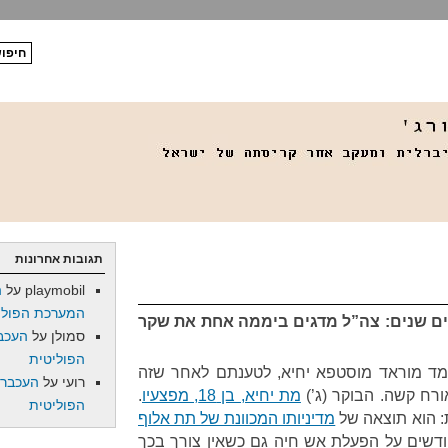
תגובות אחרונות
playmobil
על
ה
המערכת הפולי
נשים שנים: צה”ל מדגים ביממה אחת את שקר
סמולן
על
העכב
הפוליטית
חמד מוראד מוסטפא יחיא, לטענתם לאחר שזה
רועי
על
העכברו
ורח קשה. הבוקר (ג’)
מת יחיא, בן 18, מפצעיו
.
הפוליטית
ת: הוא תוצאה של
מדיניותו המכוונת של תת אלוף
ודשים על הפעלת אש חיה גם כשאין צורך בכך