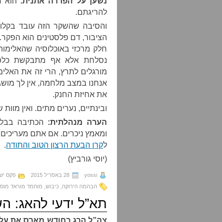
נשען על הפרדה אתנית.
הוא ר
להריגתם.
והסיבה שהשקר הזה עובד בקלות
הציבור, דם פלסטינים הוא הפקר.
חלק מרכזי באוכלוסיה שהאלימות
נסלחת אלא אף מתבקשת כלפי
מורגלים לתרץ, הרי זה את האלימ
אנחנו במצב מלחמה, אין לך מושג 
את אחיזת החנק.
ובינתיים, נערים מתים. ואין מוות שא
הערה מנהלתית:
הכתיבה בבלוג
ומאמץ ניכרים. אם אתם מעריכים 
ל
קרן הבעת הרצון הטוב והתודה
.
(יוסי גורביץ)
yossi
28 באפריל 2015
פקס יש
הבהמה הירוקה
,
כיבוש
,
מוחמד מוראד מוסט
תא”ל ידעי להאג: הש